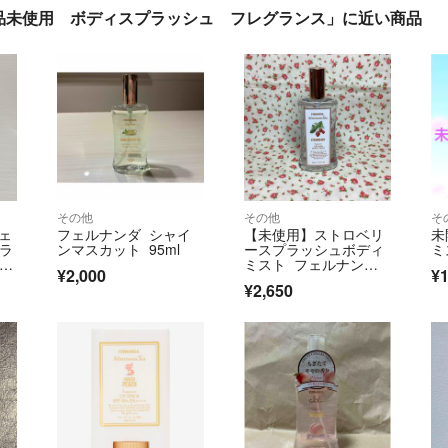
品未使用 ボディスプラッシュ フレグランス」に近い商品
その他
その他
そ
フェ
フェルナンダ シャイ
【未使用】ストロベリ
未
プラ
ンマスカット 95ml
ースプラッシュボディ
ミ
スム
ミスト フェルナン
¥2,000
¥1
ダ 苺 限定品 日本製
¥2,650