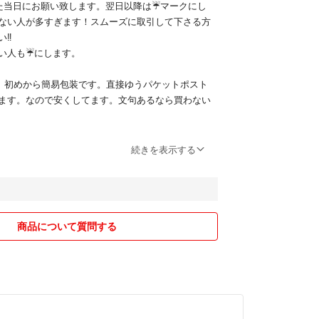
た当日にお願い致します。翌日以降は☔️マークにし
ない人が多すぎます！スムーズに取引して下さる方
‼️
い人も☔️にします。
が、初めから簡易包装です。直接ゆうパケットポスト
ます。なので安くしてます。文句あるなら買わない
門店で働いてます。使わない新品をお安く出品して
続きを表示する
願い致します。
商品について質問する