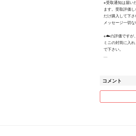
※受取通知は届い
ます。受取評価し
だけ購入して下さい
メッセージ一切な
※☁️の評価です
ミニの封筒に入れ
で下さい。
※ブランド買取専
ます。よろしくお
コメント