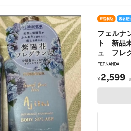
送料込
匿名配
フェルナ
ト 新品
ュ フレ
FERNANDA
2,599
¥