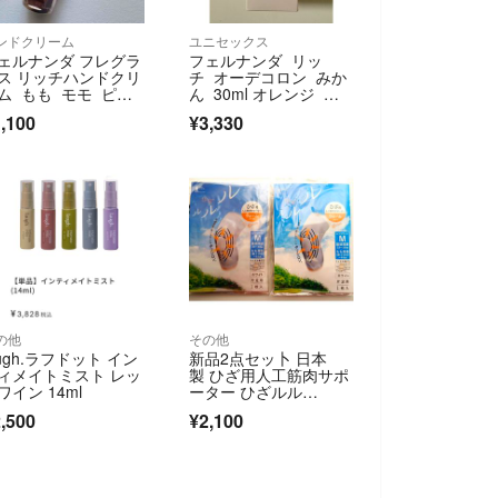
ンドクリーム
ユニセックス
ェルナンダ フレグラ
フェルナンダ リッ
ス リッチハンドクリ
チ オーデコロン みか
ム もも モモ ピー
ん 30ml オレンジ ド
 桃
ライウッディ
,100
¥3,330
の他
その他
augh.ラフドット イン
新品2点セッ卜 日本
ィメイトミスト レッ
製 ひざ用人工筋肉サポ
ワイン 14ml
ーター ひざルル
ル M 白 保温 整体
,500
¥2,100