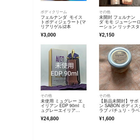
ボディクリーム
その他
フェルナンダ モイス
未開封 フェルナン
トボディジェラート(マ
ダ モモ ジューシー
リアリゲル)2本
ーション リッチス
リングミスト
¥3,000
¥2,150
その他
その他
未使用 ミュグレー エ
【新品未開封】サボ
イリアン EDP 90ml ミ
ン SABON ボディス
ュグレーエイリア
ラブ パチュリ・ラ
ン 香水
ダー・バニラ 60g
¥24,800
¥1,600