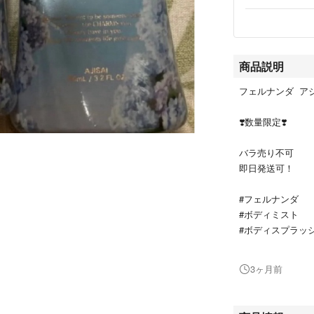
商品説明
フェルナンダ ア
❣️数量限定❣️
バラ売り不可
即日発送可！
#フェルナンダ
#ボディミスト
#ボディスプラッ
#ボディスプレー
#香水
3ヶ月前
#紫陽花
#アジサイ