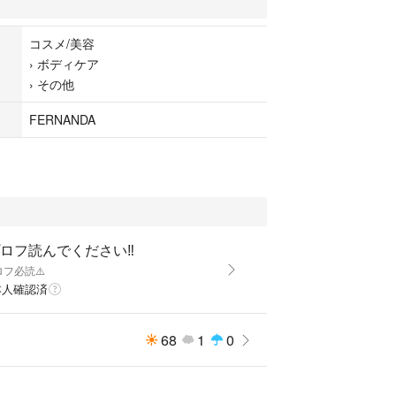
コスメ/美容
›
ボディケア
›
その他
FERNANDA
プロフ読んでください‼️
ロフ必読⚠️
本人確認済
68
1
0