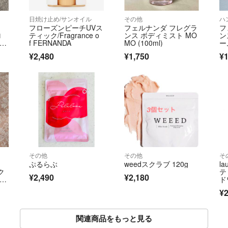
日焼け止め/サンオイル
その他
ハ
フローズンピーチUVス
フェルナンダ フレグラ
フ
ロ
ティック/Fragrance o
ンス ボディミスト MO
ン
タイ
f FERNANDA
MO (100ml)
ー
チ
¥2,480
¥1,750
¥1
その他
その他
そ
ぷるらぶ
weedスクラブ 120g
l
ク
テ
¥2,490
¥2,180
ベン
ド
¥2
関連商品をもっと見る