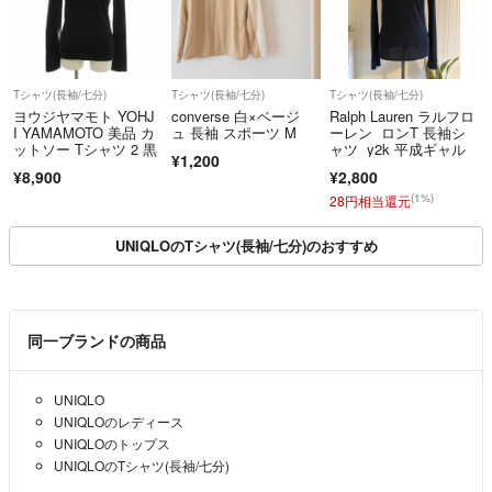
Tシャツ(長袖/七分)
Tシャツ(長袖/七分)
Tシャツ(長袖/七分)
ヨウジヤマモト YOHJ
converse 白×ベージ
Ralph Lauren ラルフロ
I YAMAMOTO 美品 カ
ュ 長袖 スポーツ M
ーレン ロンT 長袖シ
ットソー Tシャツ 2 黒
ャツ y2k 平成ギャル
¥1,200
¥8,900
¥2,800
(1%)
28円相当還元
UNIQLOのTシャツ(長袖/七分)のおすすめ
同一ブランドの商品
UNIQLO
UNIQLOのレディース
UNIQLOのトップス
UNIQLOのTシャツ(長袖/七分)