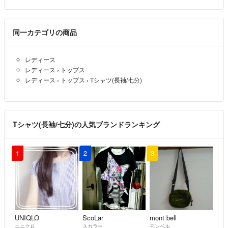
同一カテゴリの商品
レディース
レディース
›
トップス
レディース
›
トップス
›
Tシャツ(長袖/七分)
Tシャツ(長袖/七分)の人気ブランドランキング
1
2
3
UNIQLO
ScoLar
mont bell
ユニクロ
スカラー
モンベル