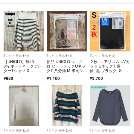
Tシャツ(長袖/七分)
Tシャツ(長袖/七分)
Tシャツ(長袖/七分)
【UNIQLO】綿10
新品 UNIQLO ユニク
２枚 エアリズム UVカ
0% ボートネック ボー
ロ ヒートテックUネッ
ット UネックT 長
ダーTシャツ X
クT 八分袖 M 襟元シー
袖 黒 ブラック S ユ
L 白 紺 ロンT
ムレス
ニクロ
¥980
¥1,100
¥3,700
Tシャツ(長袖/七分)
Tシャツ(長袖/七分)
Tシャツ(長袖/七分)