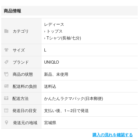
綿57% / レーヨン39% / ポリウレタン4%
商品情報
・リブ素材で伸縮性あり
・やわらかな肌ざわり
レディース
・トップスフィット：細め
カテゴリ
›
トップス
・シンプルデザインで着回し◎
›
Tシャツ(長袖/七分)
・洗濯機OK（乾燥機不可）
サイズ
L
デイリー使いにぴったりで、季節を問わず活躍する万能トップスです。
ブランド
UNIQLO
2025年モデルの新品・未使用品（タグ付き）です。
商品の状態
新品、未使用
他サイズも在庫がある場合がございますので、お気軽にご相談ください。
こちらはお値下げ不可の商品となります。
配送料の負担
送料込
※値下げ交渉のコメントは返信を控えさせていただきます。
他サイトでも同時販売しているため、予告なく削除する場合がございま
配送方法
かんたんラクマパック(日本郵便)
す。
即購入OKです。
発送日の目安
支払い後、1～2日で発送
発送元の地域
宮城県
#カジュアル
購入の流れを確認する
#インナー