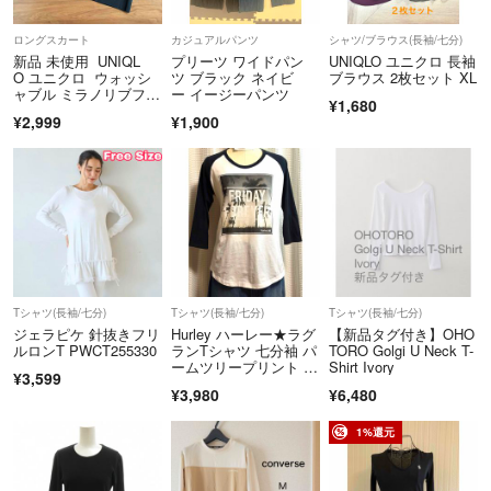
ロングスカート
カジュアルパンツ
シャツ/ブラウス(長袖/七分)
新品 未使用 UNIQL
プリーツ ワイドパン
UNIQLO ユニクロ 長袖
O ユニクロ ウォッシ
ツ ブラック ネイビ
ブラウス 2枚セット XL
ャブル ミラノリブフレ
ー イージーパンツ
¥1,680
アスカート
¥2,999
¥1,900
Tシャツ(長袖/七分)
Tシャツ(長袖/七分)
Tシャツ(長袖/七分)
ジェラピケ 針抜きフリ
Hurley ハーレー★ラグ
【新品タグ付き】OHO
ルロンT PWCT255330
ランTシャツ 七分袖 パ
TORO Golgi U Neck T-
ームツリープリント 綿
Shirt Ivory
¥3,599
100% モノトーン M
¥3,980
¥6,480
1%還元