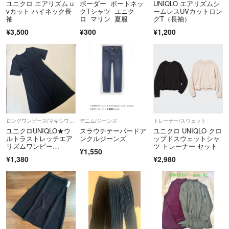
ユニクロ エアリズム u
ボーダー ボートネッ
UNIQLO エアリズムシ
vカット ハイネック長
クTシャツ ユニク
ームレスUVカットロン
袖
ロ マリン 夏服
グT（長袖）
¥3,500
¥300
¥1,200
ロングワンピース/マキシワンピース
デニム/ジーンズ
トレーナー/スウェット
ユニクロUNIQLO★ウ
スラウチテーパードア
ユニクロ UNIQLO クロ
ルトラストレッチエア
ンクルジーンズ
ップドスウェットシャ
リズムワンピー
ツ トレーナー セット
¥1,550
ス 黒 M
¥1,380
¥2,980