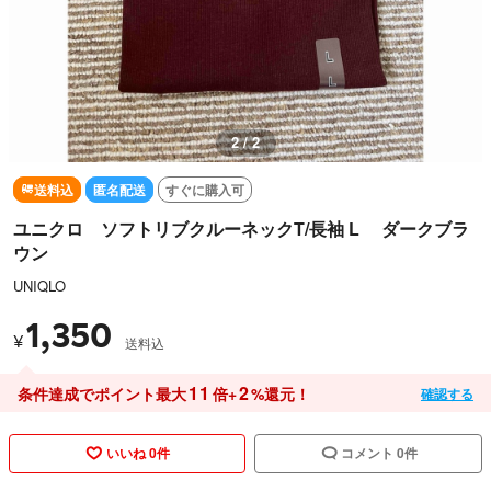
1 / 2
送料込
匿名配送
すぐに購入可
ユニクロ ソフトリブクルーネックT/長袖 L ダークブラ
ウン
UNIQLO
1,350
¥
送料込
11
2
条件達成でポイント最大
倍+
%還元！
確認する
いいね 0件
コメント 0件