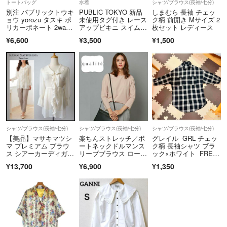
トートバッグ
水着
シャツ/ブラウス(長袖/七分)
別注 パブリックトウキ
PUBLIC TOKYO 新品
しまむら 長袖 チェッ
ョウ yorozu タスキ ポ
未使用タグ付き レース
ク柄 前開き Mサイズ 2
リカーボネート 2wa
アップビキニ スイムウ
枚セット レディース
y 黒
ェア
¥6,600
¥3,500
¥1,500
シャツ/ブラウス(長袖/七分)
シャツ/ブラウス(長袖/七分)
シャツ/ブラウス(長袖/七分)
【美品】マサキマツシ
楽ちんストレッチ／ボ
グレイル GRL チェッ
マ プレミアム ブラウ
ートネックドルマンス
ク柄 長袖シャツ ブラ
ス シアーカーディガ
リーブブラウス ローズ
ック×ホワイト FREE
ン アイボリー M
ベージュ
サイズ
¥13,700
¥6,900
¥1,350