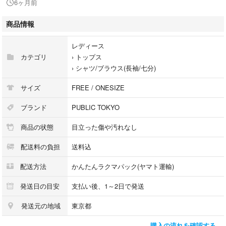
6ヶ月前
衿開きのVネックは、1枚着でもインナーとレイヤードもかわいく着られ、
リボンをフロントで1回引っかけてボウタイ風でもかわいいデザインで
商品情報
す。
レディース
■素材
カテゴリ
›
トップス
柔らかさと膨らみがあり、着心地の良さに納得いただけるさわり心地で
›
シャツ/ブラウス(長袖/七分)
す。
サイズ
FREE / ONESIZE
素材:
本体:ポリエステル93% 本体:ポリウレタン7% 別布:ポリエステル100%
ブランド
PUBLIC TOKYO
原産地:
商品の状態
目立った傷や汚れなし
日本
洗濯:
配送料の負担
送料込
手洗い可能
配送方法
かんたんラクマパック(ヤマト運輸)
※商品の状態には細心の注意を払っておりますが、素人検品のため多少の
見落としがあるかと思います。ご容赦ください。
発送日の目安
支払い後、1～2日で発送
発送元の地域
東京都
※細かいことを気にされる方や、USED品に御理解のない方は御遠慮下さ
い。
購入の流れを確認する