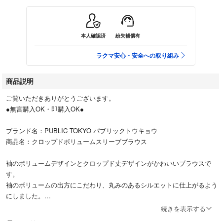
本人確認済
紛失補償有
ラクマ安心・安全への取り組み
商品説明
ご覧いただきありがとうございます。
●無言購入OK・即購入OK●
ブランド名：PUBLIC TOKYO パブリックトウキョウ
商品名：クロップドボリュームスリーブブラウス
袖のボリュームデザインとクロップド丈デザインがかわいいブラウスで
す。
袖のボリュームの出方にこだわり、丸みのあるシルエットに仕上がるよう
にしました。
カフスの上側に隠しゴムを入れているので袖を上げた時に止まる1手間デ
続きを表示する
ザインを入れています。