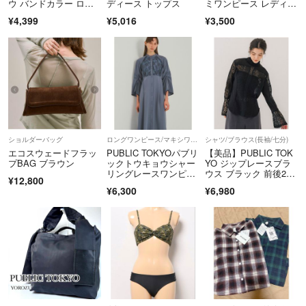
ウ バンドカラー ロン
ディース トップス
ミワンピース レディー
グスリーブ ブラウス 1
ス
¥4,399
¥5,016
¥3,500
62200001 サイズF グ
レージュ レディー
ス 古着 中古 USED
ショルダーバッグ
ロングワンピース/マキシワンピース
シャツ/ブラウス(長袖/七分)
エコスウェードフラッ
PUBLIC TOKYOパブリ
【美品】PUBLIC TOK
プBAG ブラウン
ックトウキョウシャー
YO ジップレースブラ
リングレースワンピー
ウス ブラック 前後2wa
¥12,800
ス
y
¥6,300
¥6,980