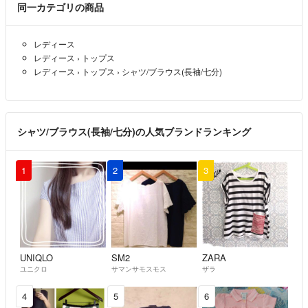
同一カテゴリの商品
レディース
レディース
›
トップス
レディース
›
トップス
›
シャツ/ブラウス(長袖/七分)
シャツ/ブラウス(長袖/七分)の人気ブランドランキング
1
2
3
UNIQLO
SM2
ZARA
ユニクロ
サマンサモスモス
ザラ
4
5
6