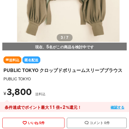
3 / 7
5
現在、
名がこの商品を検討中です
送料込
匿名配送
PUBLIC TOKYO クロップドボリュームスリーブブラウス
PUBLIC TOKYO
3,800
¥
送料込
11
2
条件達成でポイント最大
倍+
%還元！
確認する
いいね 5件
コメント 0件