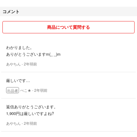
パッケージがなかった。スパチュラが写ってないのについてなかった。
コメント
使用期限がないものなのに使用期限が切れていた。等
意味不明な普通評価は辞めて下さい。
商品について質問する
わかりました。
ありがとうございますm(_ _)m
あやちん
- 2年弱前
厳しいです…
ぺこ★
- 2年弱前
出品者
返信ありがとうございます。
1,900円は厳しいですよね?
あやちん
- 2年弱前