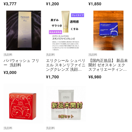
アケア 美容
ョ) OC-405
¥3,777
¥1,200
¥1,850
洗顔料
洗顔料
洗顔料
パパウォッシュ フリ
エリクシール シュペリ
【国内正規品】 新品未
ー 洗顔料
エル スキンリファイニ
開封 ゼオスキン エク
ングクレンズ 洗顔
スフォリエーティン
¥3,000
料 角質除去 ザラつ
グ ポリッシュ65g
¥1,700
¥6,980
き 黒ずみ 透明感 クレ
イ 新品 未使用
洗顔料
洗顔料