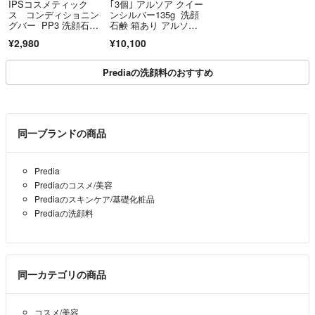
IPSコスメティック
｢3個｣ アルソア クイー
ス コンディショニン
ンシルバー135g 洗顔
グバー PP3 洗顔石
石鹸 箱あり アルソア
鹸 1個
石鹸 ARSOA洗顔フォ
¥2,980
¥10,100
ーム 匿名発送 即日発
送
Prediaの洗顔料のおすすめ
同一ブランドの商品
Predia
Prediaのコスメ/美容
Prediaのスキンケア/基礎化粧品
Prediaの洗顔料
同一カテゴリの商品
コスメ/美容