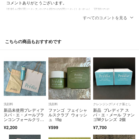
コメントありがとうございます。
送料が割高になるので1個2100円になりますが、可能です。
すべてのコメントを見る
ぺこ★
- 2年弱前
出品者
コメント失礼します。
こちらの商品もおすすめです
小売りしていただくことは可能でしょうか。
あやちん
- 2年弱前
洗顔料
洗顔料
クレンジング/メイク落とし
新品未使用プレディア
ファンゴ フェイシャ
新品 プレディア ス
スパ・エ・メールブラ
ルスクラブ ウォッシ
パ・エ・メール ファン
ンコンフォールクリア
ュ 15g
ゴWクレンズ 2個
ジェルウォッシュ
¥2,200
¥599
¥7,700