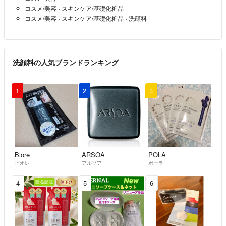
コスメ/美容
›
スキンケア/基礎化粧品
コスメ/美容
›
スキンケア/基礎化粧品
›
洗顔料
洗顔料の人気ブランドランキング
1
2
3
Biore
ARSOA
POLA
ビオレ
アルソア
ポーラ
4
5
6