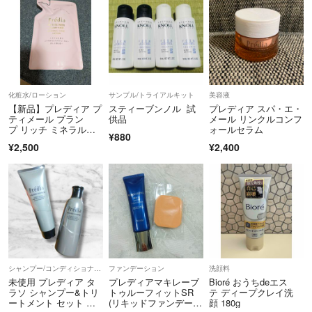
化粧水/ローション
サンプル/トライアルキット
美容液
【新品】プレディア プ
スティーブンノル 試
プレディア スパ・エ・
ティメール プラン
供品
メール リンクルコンフ
プ リッチ ミネラルコ
ォールセラム
¥880
ンク ローション
¥2,500
¥2,400
シャンプー/コンディショナーセット
ファンデーション
洗顔料
未使用 プレディア タ
プレディアマキレーブ
Bioré おうちdeエス
ラソ シャンプー&トリ
トゥルーフィットSR
テ ディープクレイ洗
ートメント セット ヘ
(リキッドファンデーシ
顔 180g