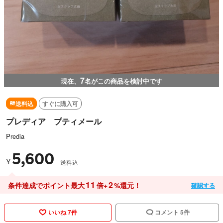
7
現在、
名がこの商品を検討中です
送料込
すぐに購入可
プレディア プティメール
Predia
5,600
¥
送料込
11
2
条件達成でポイント最大
倍+
%還元！
確認する
いいね 7件
コメント 5件