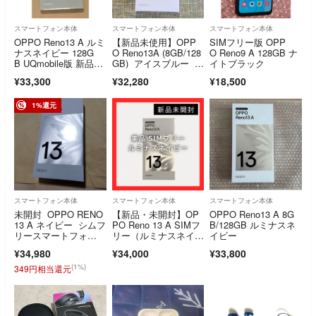
スマートフォン本体
スマートフォン本体
スマートフォン本体
OPPO Reno13 A ルミ
【新品未使用】OPP
SIMフリー版 OPP
ナスネイビー 128G
O Reno13A (8GB/128
O Reno9 A 128GB ナ
B UQmobile版 新品未
GB) アイスブルー O
イトブラック
開封
PPO OPG05
¥33,300
¥32,280
¥18,500
1%還元
スマートフォン本体
スマートフォン本体
スマートフォン本体
未開封 OPPO RENO
【新品・未開封】OP
OPPO Reno13 A 8G
13 A ネイビー シムフ
PO Reno 13 A SIMフ
B/128GB ルミナスネ
リースマートフォ
リー（ルミナスネイビ
イビー
ン 本体 スマホ
ー）
¥34,980
¥34,000
¥33,800
(1%)
349円相当還元