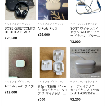
ヘッドフォン/イヤフォン
ヘッドフォン/イヤフォン
ヘッドフォン/イヤフォン
BOSE QUIETCOMFO
AirPods Pro 3
SONY ワイヤレスイ
RT ULTRA BLACK
ヤホン WI-C310 ソニ
¥25,000
ー イヤホン ブルー本
¥23,500
体のみ
¥3,000
ヘッドフォン/イヤフォン
ヘッドフォン/イヤフォン
ヘッドフォン/イヤフォン
AirPods pro2 タイプc
新品・未使用 iPhon
オーディオテクニ
e 有線イヤホン タイ
カ ワイヤレスイヤホ
¥12,000
プ C マイク付き イ
ン ATH-CKS30TW 充
ヤフォン 通話可
電ケースのみ オーテ
¥550
¥2,200
能 音量調節 iPhon
ク 充電器本体単品 中
e Android。
古