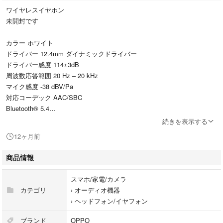
ワイヤレスイヤホン
未開封です
カラー ホワイト
ドライバー 12.4mm ダイナミックドライバー
ドライバー感度 114±3dB
周波数応答範囲 20 Hz – 20 kHz
マイク感度 -38 dBV/Pa
対応コーデック AAC/SBC
Bluetooth® 5.4
Bluetooth® 範囲 約10メートル
続きを表示する
バッテリータイプ 充電式リチウムイオン電池
12ヶ月前
バッテリー容量 58mAh (イヤホン) / 560mAh (充電ケース)
音楽再生時間（コーデック:AAC / 音量50％の想定） 最長約12時間 (イヤ
商品情報
ホン) / 最長約54時間 (イヤホン+充電ケース)
充電時間 約65分（イヤホンのみ）
スマホ/家電/カメラ
約120分 (充電ケース含む)
カテゴリ
›
オーディオ機器
ワイヤレス充電時間 非対応
›
ヘッドフォン/イヤフォン
充電USB USB Type-C™
防水防塵機能（イヤホンのみ） IP55
ブランド
OPPO