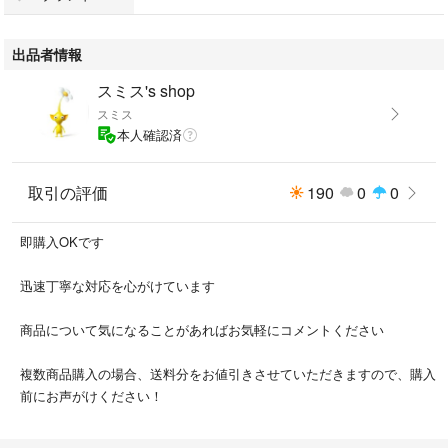
質量(約) 約4.3g/イヤホン片方
約42.7g/充電ケースを含む
出品者情報
付属品 シリコン耳栓（S、M、L）、ユーザマニュアル
スミス's shop
スミス
本人確認済
取引の評価
190
0
0
即購入OKです
迅速丁寧な対応を心がけています
商品について気になることがあればお気軽にコメントください
複数商品購入の場合、送料分をお値引きさせていただきますので、購入
前にお声がけください！