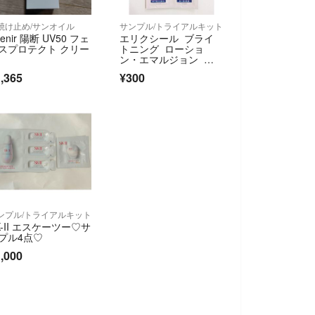
焼け止め/サンオイル
サンプル/トライアルキット
tenir 陽断 UV50 フェ
エリクシール ブライ
スプロテクト クリー
トニング ローショ
ン・エマルジョン サ
ンプル 各2包
,365
¥300
ンプル/トライアルキット
K-II エスケーツー♡サ
プル4点♡
,000