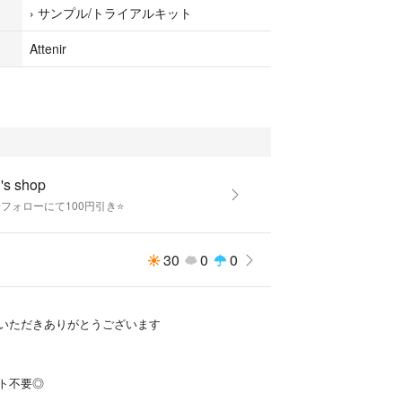
›
サンプル/トライアルキット
Attenir
s shop
️フォローにて100円引き⭐️
30
0
0
いただきありがとうございます
ト不要◎