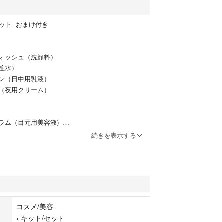
点セット おまけ付き
】
ォッシュ（洗顔料）
粧水）
ン（日中用乳液）
（夜用クリーム）
ラム（目元用美容液）
⭐︎⭐︎⭐︎
続きを表示する
も可能です◎
メントにてお知らせください
0円値下げさせていたきます！
願いしたいです！
コスメ/美容
にお知らせください！
›
キット/セット