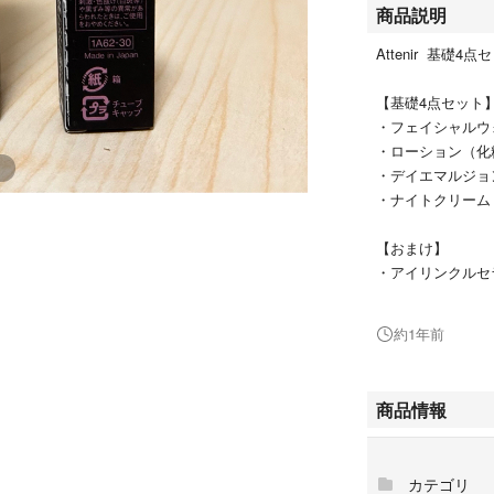
商品説明
Attenir 基礎4
【基礎4点セット
・フェイシャルウ
・ローション（化
・デイエマルジョ
・ナイトクリーム
【おまけ】
・アイリンクルセ
15gと3gをプレゼント
約1年前
おまけ不要の対応
その際は事前にコ
表示価格より30
商品情報
発送は箱無しでお
箱必要な方は事前
カテゴリ