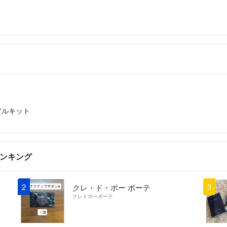
・1〜3日以内で発
・自宅にある梱包
【最後に】
お顔の見えないお
気持ちの良い対応
どうぞよろしくお
アルキット
ランキング
2
3
クレ・ド・ポー ボーテ
クレドポーボーテ