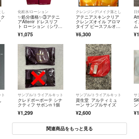
とし
化粧水/ローション
クレンジング/メイク落とし
日
 ク
✨処分価格✨③アテニ
アテニアスキンクリア
At
マ
アAttenir ドレスリフ
クレンズオイル アロマ
イ
ト ローション（シワ改
タイプ ピースフルオレ
ム
善化粧水） 30mL ✕ 2
ンジの香り
¥1,075
¥6,300
¥1
本
ット
サンプル/トライアルキット
サンプル/トライアルキット
サ
乳
クレドポーボーテ シナ
資生堂 アルティミュ
S
クティフ サボンn 1個
ーン サンプルサイズ
ン
¥1,299
¥2,600
¥1
関連商品をもっと見る