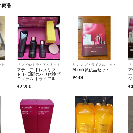
い商品
ット
サンプル/トライアルキット
サンプル/トライアルキット
サ
アテニア ドレスリフ
Attenir試供品セット
ア
セ
ト 14日間のハリ体験プ
ー
¥449
ログラム トライアルセ
ジ
ット
ェ
¥2,250
¥