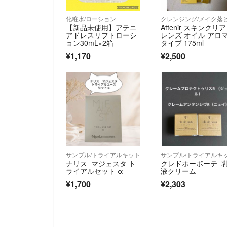
化粧水/ローション
クレンジング/メイク落
【新品未使用】アテニ
Attenir スキンクリア
アドレスリフトローシ
レンズ オイル アロ
ョン30mL×2箱
タイプ 175ml
¥1,170
¥2,500
サンプル/トライアルキット
サンプル/トライアルキ
ナリス マジェスタ ト
クレドポーボーテ 
ライアルセット α
液クリーム
¥1,700
¥2,303