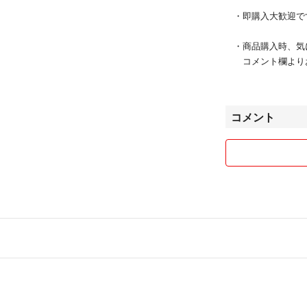
・即購入大歓迎で
・商品購入時、気
コメント欄より
【値引きについて
・フォローにて10
コメント
（1000円以下
・購入後のお値下
購入前にコメン
【発送について】
・基本的には送料
・コンパクトな形
送料が1番安い
その為、普通郵
希望がある前は