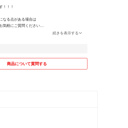
す！！！
になる点がある場合は
お気軽にご質問ください
続きを表示する
】
0円値引き！
の商品は割引き不可）
げはできません
商品について質問する
トよりお知らせください
無料
での発送
方法で発送します
便になるかと思います
購入前にお知らせください！