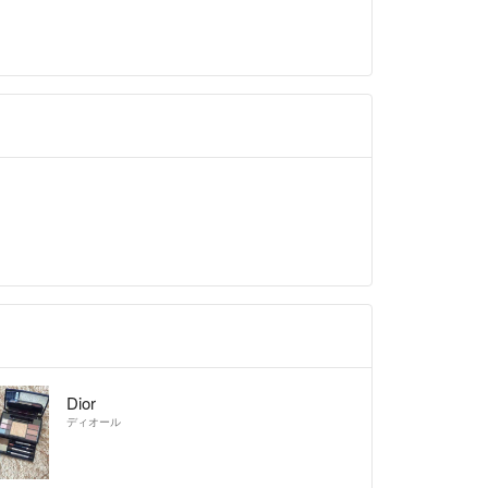
送
素材を使用してます
取り引きですので
を心がけて参ります
願いいたします！
Dior
ディオール