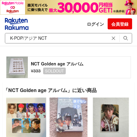
ログイン
会員登録
NCT Golden age アルバム
¥333
SOLDOUT
「NCT Golden age アルバム」に近い商品