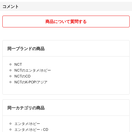
T...等）気になるグッズがございましたら気軽にお声掛けください。出
コメント
品する場合もございます。
☆配送中のトラブル・事故については責任負いかねます。
商品について質問する
☆基本的に平日のみ発送しております。
1〜2日と記載されているものでも購入して頂いたタイミングによって
は前後する可能性ございますので予めご了承ください。
同一ブランドの商品
☆商品説明をしっかりと確認しご了承頂いた上での
NCT
購入申請をお願いいたします。
NCTのエンタメ/ホビー
説明に書いてあるにもかかわらず商品到着後クレーム等
NCTのCD
ある場合、今後お取引は致しかねます。
NCTのK-POP/アジア
☆購入希望者が重なってしまった場合は、
こちらが提示した価格に近い方にお売りします。
同一カテゴリの商品
☆ご希望の配送方法がある場合、購入前にお申し付けください。場合に
よってはお値段前後する場合ございます。
エンタメ/ホビー
エンタメ/ホビー
›
CD
☆他サイトでも出品している為、