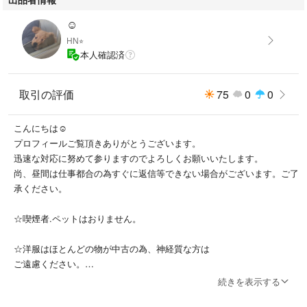
☺︎
HN⭐︎
本人確認済
取引の評価
75
0
0
こんにちは☺︎
プロフィールご覧頂きありがとうございます。
迅速な対応に努めて参りますのでよろしくお願いいたします。
尚、昼間は仕事都合の為すぐに返信等できない場合がございます。ご了
承ください。
☆喫煙者.ペットはおりません。
☆洋服はほとんどの物が中古の為、神経質な方は
ご遠慮ください。
続きを表示する
☆K-POPグッズも出品しております。（東方神起,BIGBANG,iKON,NC