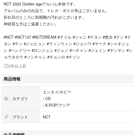
NCT 2023 Golden ageアルバム本体です。
アルバムのみの出品で、トレカ・ポスカ等はございません。
折れ目のところに初期難の汚れがございます。
神経質な方はご遠慮ください。
#NCT #NCT127 #NCTDREAM #テイル #ジャニ #テヨン #悠太 #クン #ド
ヨン #テン #ジェヒョン #ウィンウィン #ジョンウ #マーク #シャオジュ
ン #ヘンドリー #ロンジュン #ジェノ #ヘチャン #ジェミン #ヤンヤン #シ
ョウタロウ #ソンチャン #チョンロ #チソン
2年以上前
商品情報
エンタメ/ホビー
カテゴリ
›
CD
›
K-POP/アジア
ブランド
NCT
出品者情報