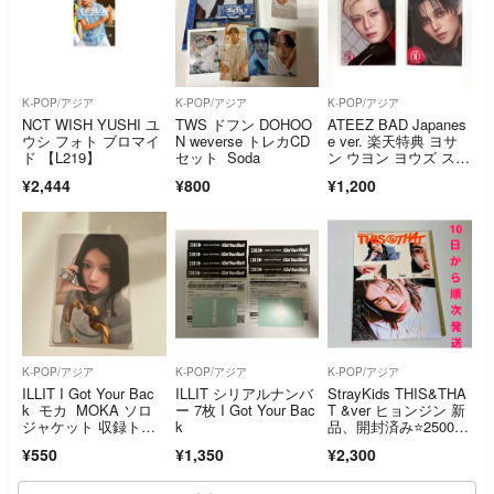
K-POP/アジア
K-POP/アジア
K-POP/アジア
NCT WISH YUSHI ユ
TWS ドフン DOHOO
ATEEZ BAD Japanes
ウシ フォト ブロマイ
N weverse トレカCD
e ver. 楽天特典 ヨサ
ド 【L219】
セット Soda
ン ウヨン ヨウズ ステ
ッカー
¥2,444
¥800
¥1,200
K-POP/アジア
K-POP/アジア
K-POP/アジア
ILLIT I Got Your Bac
ILLIT シリアルナンバ
StrayKids THIS&THA
k モカ MOKA ソロ
ー 7枚 I Got Your Bac
T &ver ヒョンジン 新
ジャケット 収録トレ
k
品、開封済み⭐️2500円
カ
→週末お値下げ
¥550
¥1,350
¥2,300