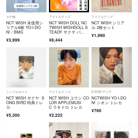
その他
アイドルグッズ
アイドルグッズ
NCT WISH 未使用シ
NCT WISH DOLL NC
NCT WISH シリア
リアル6枚 YO-I-DO
TWISH WISHDOLL S
ル 2枚セット
N! / BMG
TEADY サクヤ パ
¥1,990
ン ぬいぐるみ キーリ
¥3,999
¥8,444
ング ポップアップ
シングルカード
アイドルグッズ
K-POP/アジア
NCT WISH サクヤ S
NCT WISH ユウシ CO
NCTWISH YO-I-DO
ONG BIRD 特典トレ
LOR APPLEMUSI
N! シオン トレカ
カ
C ラキドロ トレカ
¥760
¥5,300
¥2,222