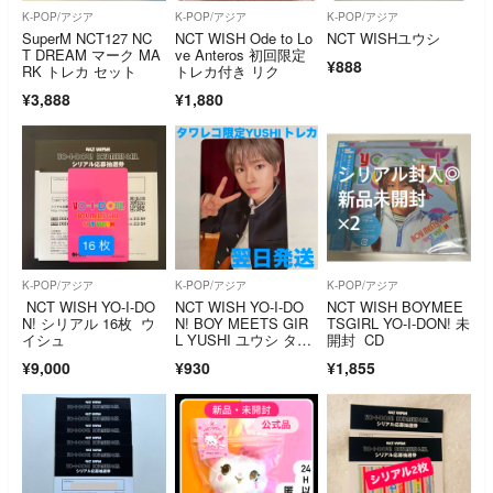
K-POP/アジア
K-POP/アジア
K-POP/アジア
SuperM NCT127 NC
NCT WISH Ode to Lo
NCT WISHユウシ
T DREAM マーク MA
ve Anteros 初回限定
¥888
RK トレカ セット
トレカ付き リク
¥3,888
¥1,880
K-POP/アジア
K-POP/アジア
K-POP/アジア
NCT WISH YO-I-DO
NCT WISH YO-I-DO
NCT WISH BOYMEE
N! シリアル 16枚 ウ
N! BOY MEETS GIR
TSGIRL YO-I-DON! 未
イシュ
L YUSHI ユウシ タワ
開封 CD
レコ 店舗限定 特典 学
¥9,000
¥930
¥1,855
ラン トレカ