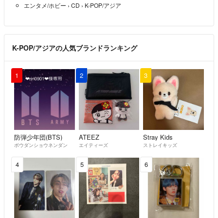
エンタメ/ホビー
›
CD
›
K-POP/アジア
出品していた商品をいきなり削除することがあります、ご了承下さい。
K-POP/アジアの人気ブランドランキング
1
2
3
防弾少年団(BTS)
ATEEZ
Stray Kids
ボウダンショウネンダン
エイティーズ
ストレイキッズ
4
5
6