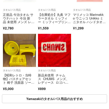
タオル/バス用品
タオル/バス用品
タオル/バス用品
正規品 今治タオル サ
【在庫処分】丸眞 マフ
マリメッコ Marimekk
ウナハット 今治 新
ラータオル ミッフィ
o ウニッコ Unikko ミ
品 未使用 メンズ レデ
ー ミッフィーブリン
ニタオル ハンドタオ
ィース
ク 綿100% 抗
ル ピンク
¥2,780
¥1,559
¥1,299
タオル/バス用品
タオル/バス用品
【昭和レトロ・当時
新品未使用 チャム
物】バスチェアセッ
ス CHUMS メンズ、
ト 椅子 洗面器 ソープ
レディース ロゴハン
ディッシュ
ドタオル
¥5,000
¥899
Yamazakiのタオル/バス用品のおすすめ