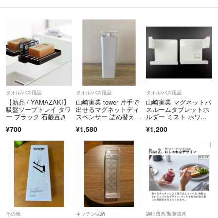
タオル/バス用品
タオル/バス用品
タオル/バス用品
【新品 / YAMAZAKI】
山崎実業 tower 片手で
山崎実業 マグネットバ
吸盤ソープトレイ タワ
出せるマグネットディ
スルームタブレットホ
ー ブラック 石鹸置き
スペンサー 詰め替えボ
ルダー ミスト ホワイ
トル タワー
ト
¥700
¥1,580
¥1,200
その他
キッチン収納
調理道具/製菓道具