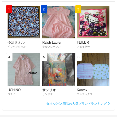
1
2
3
今治タオル
Ralph Lauren
FEILER
イマバリタオル
ラルフローレン
フェイラー
4
5
6
UCHINO
サンリオ
Kontex
ウチノ
サンリオ
コンテックス
タオル/バス用品の人気ブランドランキング