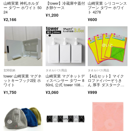
山崎実業 神札ホルダ
【tower】冷蔵庫中蓋付
山崎実業 シリコーンス
ー タワー ホワイト 50
き卵ケース
プーン タワー ホワイ
24
ト 4278
¥1,200
¥2,166
¥600
玄関収納
タオル/バス用品
タオル/バス用品
tower 山崎実業 マグネ
山崎実業 マグネットデ
【4点セット】マイク
ットキーフック2段 ホ
ィスペンサー タワー 8
ロファイバーぞうき
ワイト
50nL 公式 tower 1085
ん 厚手 ダスタークロ
8 10859 10860 10861 1
ス ダイソー 人気商品
¥1,750
¥3,060
¥999
0862 10863 ホワイ
ト ブラック ソープボ
トル 大容量 液体 詰め
替え ボトル 容器 シ