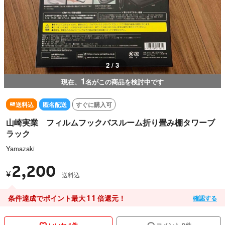
2 / 3
1
現在、
名がこの商品を検討中です
送料込
匿名配送
すぐに購入可
山崎実業 フィルムフックバスルーム折り畳み棚タワーブ
ラック
Yamazaki
2,200
¥
送料込
11
条件達成でポイント最大
倍還元！
確認する
いいね 1件
コメント 0件