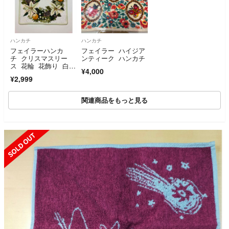
ハンカチ
ハンカチ
フェイラーハンカ
フェイラー ハイジア
チ クリスマスリー
ンティーク ハンカチ
ス 花輪 花飾り 白色
¥4,000
ポインセチア 松ぼっ
¥2,999
くり
関連商品をもっと見る
SOLD OUT