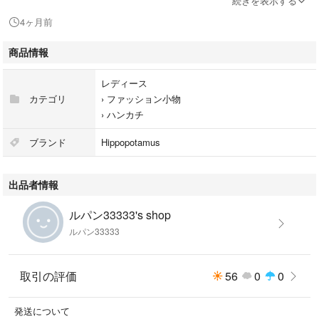
続きを表示する
特徴
4ヶ月前
サイズ チーフタオル：横 25cm 縦 25cm ギフトボックス：横 14cm 縦 14
商品情報
cm 高さ 3cm
レディース
※箱が不要でタオルのみをご希望の場合、簡易包装でお送りします。
カテゴリ
›
ファッション小物
その場合200円お値引きしますので、
›
ハンカチ
一度コメントにてご連絡ください。
【現在箱無しの価格にて表示しています。】
ブランド
Hippopotamus
出品者情報
ルパン33333's shop
ルパン33333
取引の評価
56
0
0
発送について