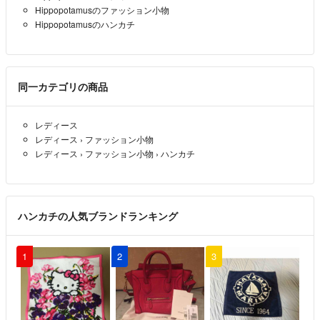
ルパン33333
- 4ヶ月前
出品者
Hippopotamusのファッション小物
Hippopotamusのハンカチ
お世話になります。
購入を検討しております。箱なしで構いませんので、ご記載の通り20
0円値引きいただけますでしょうか。
同一カテゴリの商品
よろしくお願いします。
kei
- 4ヶ月前
レディース
レディース
›
ファッション小物
はじめまして。
レディース
›
ファッション小物
›
ハンカチ
購入を検討しております。箱なしで構いませんので値引きいただけま
すでしょうか。
すやすや
- 9ヶ月前
ハンカチの人気ブランドランキング
1
2
3