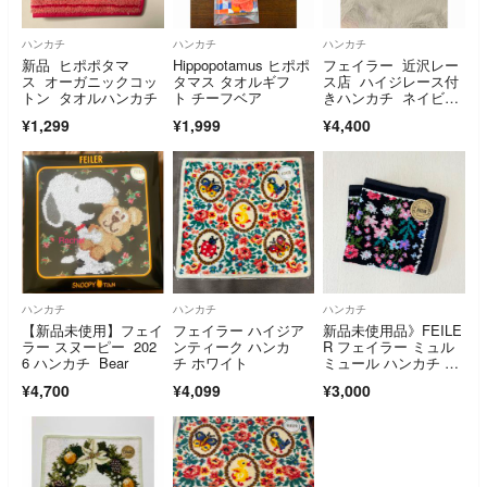
ハンカチ
ハンカチ
ハンカチ
新品 ヒポポタマ
Hippopotamus ヒポポ
フェイラー 近沢レー
ス オーガニックコッ
タマス タオルギフ
ス店 ハイジレース付
トン タオルハンカチ
ト チーフベア
きハンカチ ネイビ
ー 新品未開封
¥1,299
¥1,999
¥4,400
ハンカチ
ハンカチ
ハンカチ
【新品未使用】フェイ
フェイラー ハイジア
新品未使用品》FEILE
ラー スヌーピー 202
ンティーク ハンカ
R フェイラー ミュル
6 ハンカチ Bear
チ ホワイト
ミュール ハンカチ ブ
ラック 完売品
¥4,700
¥4,099
¥3,000