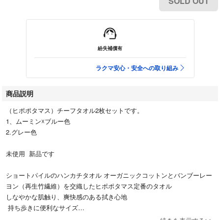
SOLD OUT
紛失補償有
ラクマ安心・安全への取り組み
商品説明
（ヒポポタマス）チーフタオル2枚セットです。
1、ムーミン☓ブルー色
2.グレー色
未使用 新品です
ショートパイルのハンカチタオル オーガニックコットンとバンブーレー
ヨン（再生竹繊維）を交織したヒポポタマス定番のタオル
しなやかな肌触り、爽快感のある拭き心地
持ち歩きに便利なサイズ
四つ角は、職人の手作業で丁寧に縫製しているので型崩れしづらいのが