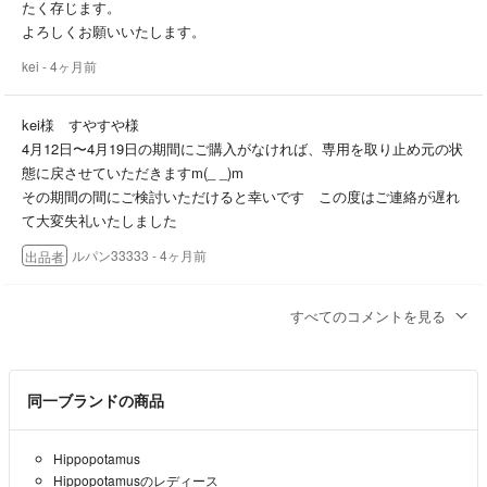
たく存じます。
よろしくお願いいたします。
kei
- 4ヶ月前
kei様 すやすや様
4月12日〜4月19日の期間にご購入がなければ、専用を取り止め元の状
態に戻させていただきますm(_ _)m
その期間の間にご検討いただけると幸いです この度はご連絡が遅れ
て大変失礼いたしました
ルパン33333
- 4ヶ月前
出品者
kei様 すやすや様
すべてのコメントを見る
申し訳ございません。
コメントをいただいていたにも関わらず確認出来ておらず返信が大変
遅くなってしまいました。
同一ブランドの商品
箱無し、200円お値引きいたします。
先にご購入いただいた方とお取引させていただきたいです。ご了承く
ださい。
Hippopotamus
Hippopotamusのレディース