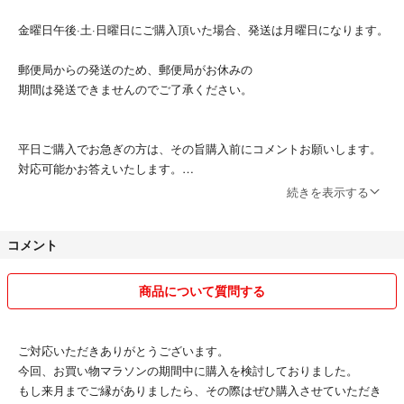
金曜日午後·土·日曜日にご購入頂いた場合、発送は月曜日になります。
郵便局からの発送のため、郵便局がお休みの
期間は発送できませんのでご了承ください。
平日ご購入でお急ぎの方は、その旨購入前にコメントお願いします。
対応可能かお答えいたします。
続きを表示する
発送は出来るだけ早くしますが到着まではお時間頂きます。
コメント
普通郵便で発送の場合、追跡できません。
また、発送後の破損や紛失などのトラブルの責任は負いかねますのでご
了承ください。
商品について質問する
ご対応いただきありがとうございます。
今回、お買い物マラソンの期間中に購入を検討しておりました。
もし来月までご縁がありましたら、その際はぜひ購入させていただき