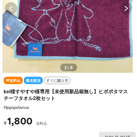
2 / 8
送料込
匿名配送
すぐに購入可
kei様すやすや様専用【未使用新品箱無し】ヒポポタマス
チーフタオル2枚セット
Hippopotamus
1,800
¥
送料込