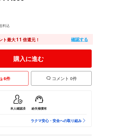
送料込
11
確認する
ント最大
倍還元！
購入に進む
 6件
コメント 0件
本人確認済
紛失補償有
ラクマ安心・安全への取り組み