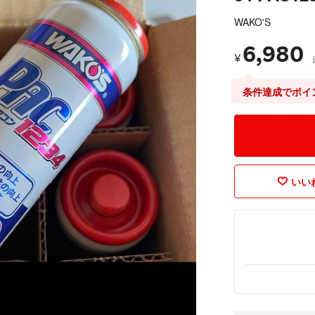
WAKO'S
6,980
¥
条件達成でポイ
いいね