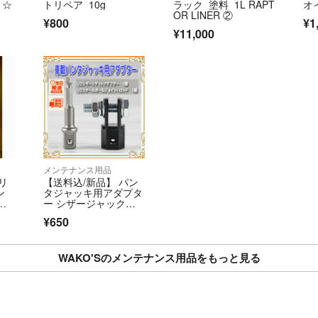
ト☆
トリペア 10g
ラック 塗料 1L RAPT
オ
OR LINER ②
¥800
¥1
¥11,000
メンテナンス用品
ボリ
【送料込/新品】 パン
ン
タジャッキ用アダプタ
W9
ー シザージャックア
セッ
ダプター ジャッキヘ
¥650
ルパー タイヤ交換 工
具 ㉓
WAKO'Sのメンテナンス用品をもっと見る