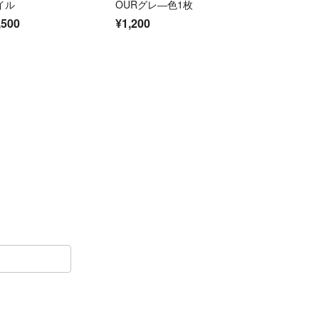
イル
OURグレ―色1枚
,500
¥1,200