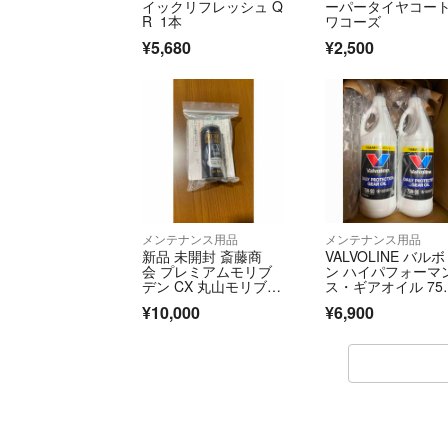
イックリフレッシュ Q
ーパータイヤコー
R 1本
ワコーズ
¥5,680
¥2,500
メンテナンス用品
メンテナンス用品
新品 未開封 斎藤商
VALVOLINE バル
会 プレミアムモリブ
ン ハイパフォーマ
デン CX 丸山モリブデ
ス・ギアオイル 75
ン R134a
0 1USQt 新品2本
¥10,000
¥6,900
ト