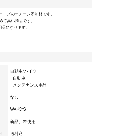
コーズのエアコン添加材です。
めて高い商品です。
f専用品になります。
自動車/バイク
›
自動車
›
メンテナンス用品
なし
WAKO'S
新品、未使用
担
送料込