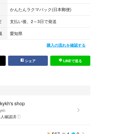
かんたんラクマパック(日本郵便)
安
支払い後、2～3日で発送
域
愛知県
購入の流れを確認する
シェア
LINEで送る
kykh's shop
ykh
本人確認済
567
4
0