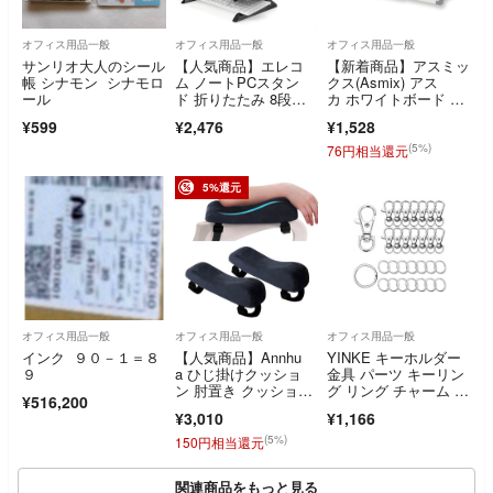
オフィス用品一般
オフィス用品一般
オフィス用品一般
サンリオ大人のシール
【人気商品】エレコ
【新着商品】アスミッ
帳 シナモン シナモロ
ム ノートPCスタン
クス(Asmix) アス
ール
ド 折りたたみ 8段
カ ホワイトボード ス
階 9.5cm高さアッ
タンド付 VW
¥599
¥2,476
¥1,528
(5%)
76円相当還元
5%還元
オフィス用品一般
オフィス用品一般
オフィス用品一般
インク ９０－１＝８
【人気商品】Annhu
YINKE キーホルダー
９
a ひじ掛けクッショ
金具 パーツ キーリン
ン 肘置き クッショ
グ リング チャーム ナ
¥516,200
ン 低反発 アーム
スカン レ
¥3,010
¥1,166
(5%)
150円相当還元
関連商品をもっと見る