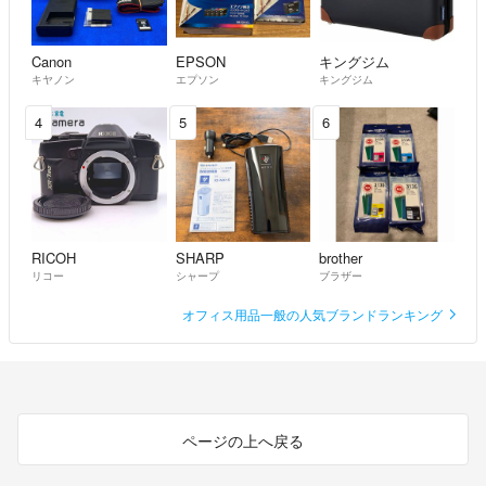
・ご使用のモニター環境などによって、画像と現物で多少色味が違って
見える場合があります。
Canon
EPSON
キングジム
キヤノン
エプソン
キングジム
■商品管理
・ペットはいません。タバコも吸いません。
4
5
6
■返品・交換について
・検品して販売させていただいていますが、万が一不良や使用に支障が
あるような商品が届きましたら、返品・交換等しっかりと対応致します
ので、必ず"受取評価前"にご連絡ください。"評価後"では対応できない
場合もございます。
RICOH
SHARP
brother
リコー
シャープ
ブラザー
■注意事項
オフィス用品一般の人気ブランドランキング
・発送前キャンセルが可能です、お気軽にお申し付けください。
・返送された場合の再送の送料はご購入者様ご負担となります。
お読み頂きありがとうございました。
ページの上へ戻る