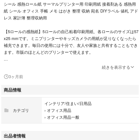
シール 感熱ロール紙 サーマルプリンター用 印刷用紙 接着剤ある 感熱用
紙 シール オフィス 手帳 メモ はがき 整理 収納 宛名 DIYラベル 値札 アド
レス 家計簿 整理収納用
【5ロールの感熱紙】5ロールの自己粘着印刷用紙、各ロールのサイズは57
x25 mmです。ミニプリンターやキッズカメラの用紙が足りなくなったら
補充できます。毎日の使用には十分で、友人や家族と共有することもでき
ます。市販のほとんどのプリンターで使えます。
【多機能印刷シール】このミニプリンター用紙はメモ、手帳、写真（白
続きを表示する
黒）、リスト、メッセージ、ラベル、印刷用メニューなどを書くことがで
3ヶ月前
き、好きな形にカットすることもできます。自分でデザインしたり、ノー
トや瓶に貼って分類することもできます。
商品情報
【安全で環境に優しい】高品質のミニ印刷用紙は、お子様にも安全、イン
インテリア/住まい/日用品
クなしで鮮明に印刷できます。サーマルコーティングは滑らかで、適度な
カテゴリ
›
オフィス用品
厚みがあり、防水、防湿、傷防止などの特性も備えています。一般的な感
›
オフィス用品一般
熱印刷システムと互換性があります。
【使いやすい】普通の印刷用紙と比べ、弊社のサーマルロール紙は熱に敏
出品者情報