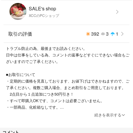
感で、印刷効果が鮮明で、色落ちしにくいです。感熱ラベルはすべてのス
タイルのミニポータブルプリンターに適して、熱印画紙の設置方向に注意
SALE's shop
を払う必要があるだけでインストールも非常に簡単です。
XCCのPCショップ
【強力粘着性】サーマルロール印刷ステッカーは粘着性が高いので、ス剥
取引の評価
392
3
1
がれる心配はありません。光沢のあるミニポータブルプリンター用紙は、
マーカーペンで描いたり、水彩ペンで色を塗ったりできるので、好みの模
様を作ることができます。
トラブル防止の為、最後までお読みください。
日中は仕事をしている為、コメントの返事などすぐにできない場合もご
ざいますのでご了承ください。
＊基本的に最安値での発送方法になります。
■お取引について
＊お安く提供するために簡易包装で発送いたします。
・定期的に価格を見直しております、お値下げはできかねますので、ご
＊まとめ割引有り、2点目から１点追加につき50円引き！
了承ください。複数ご購入場合、まとめ割引をご用意しております。
＊日本語の取扱説明書は付属しておりません。
2点目から１点追加につき50円引き！
＊長距離輸送を経て国内へ輸入されている為、化粧箱に破れ、傷やへこ
・すべて即購入OKです、コメントは必要ございません。
み、汚れなどがある場合がございます。また使用上問題ない程度汚れ、小
・一部商品、化粧箱なしです。
傷などがある場合がございます。
続きを表示する
＊万が一商品に不備がございましたら必ず評価前にご連絡をお願いいたし
■発送・梱包について
ます。誠意を持って対応をいたします。
・基本的に最安値での発送方法になります。普通郵便の場合、補償など
コメント