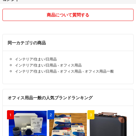
がありせん。
補償、追跡あり、匿名配送等ご希望の場合、差額分をいただければ変
更は可能ですので購入前にコメントください。
商品について質問する
・お届けまでは2〜７日程度お時間頂きます。余裕をもってご注文くだ
さい。（祝日や天候等によりそれ以上かかる場合もございます。）
・プチプチに包んで送らせで頂きます（厚みオーバー場合、プチプチを
使えず場合があります）。
同一カテゴリの商品
・できるだけお安く販売させて頂く為、梱包は簡易包装となります。
・商品のサイズによってはを小さくしたり、圧縮して、発送をしており
インテリア/住まい/日用品
ます。
インテリア/住まい/日用品
›
オフィス用品
インテリア/住まい/日用品
›
オフィス用品
›
オフィス用品一般
■定休日
・家の近くに郵便局は日・祝や年末年始も営業しておりますので、基本
的に毎日発送致します。
※まれに発送できない日もございます。
オフィス用品一般の人気ブランドランキング
■商品状態について
・長距離輸送を経て国内へ輸入されている為、化粧箱に破れ、傷やへこ
1
2
3
み、汚れなどがある場合がございます。また使用上問題ない程度汚れ、
小傷などがある場合がございます。海外製品にご不安な場合は、申し訳
ございませんがご利用を控え下さい。