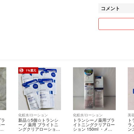
初期傷や初期不良
コメント
にお問い合わせく
スマホの性能や光
ます。
コメントは頂かな
を送っています
購入時→購入後の
出品時→お支払後
当方購入の場合の
1%還元
間頂く場合があり
説明文と異なる発
トに変更）
不着事故を経験し
口からの保証や追
化粧水/ローション
化粧水/ローション
美
破損（AI画像で
ブラ
新品☆5個☆トランシ
トランシーノ薬用ブラ
ト
集荷仕分配送のタ
ロー
ーノ 薬用 ブライトニ
イトニングクリアロー
ラ
常以上のお時間が
ン
ングクリアローショ
ション 150ml ・メラ
ンス
ン 替え 140mL
ノシグナルエッセン
開