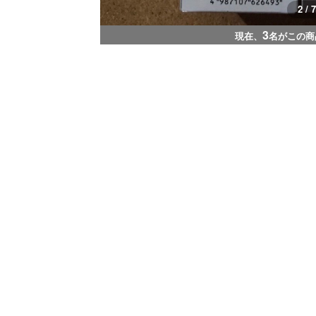
2 / 7
3
現在、
名がこの商