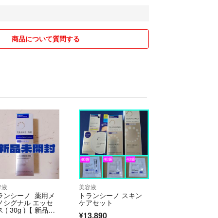
等につきましては、当方での対応不可です。販売元
ださい。
源によって実物と画像の色み等が異なる場合があり
商品について質問する
くても構いません。基本こちらは一度はメッセージ
。
挨拶
評価は早めに行いますが、販売の場合の評価はお時
ます。
送方法を行う場合があります。（ゆうパック→ヤマ
た事はありませんが、送料を安価に済ませる為、窓
跡のない方法を使う事が多めです。不着、配送中の
容液
美容液
の虚偽報告等含む）など当方では保証しません。
ランシーノ 薬用メ
トランシーノ スキン
イミングはこちらではわかりかねます。到着まで通
ノシグナル エッセ
ケアセット
かかる場合もあります。
 ( 30g )【 新品未
¥13,890
封 】