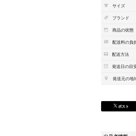
サイズ
ロレアルパリ エル
トリートメント）2
ブランド
全て未使用品です
商品の状態
す。バラ売り不可
配送料の負
ラクマパックで送
配送方法
発送日の目
発送元の地
ポスト