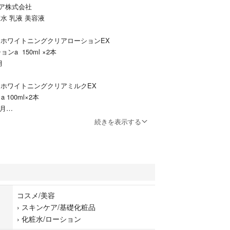
ア株式会社
水 乳液 美容液
用ホワイトニングクリアローションEX
ンa 150ml ×2本
月
用ホワイトニングクリアミルクEX
100ml×2本
７月
続きを表示する
用メラノシグナルエッセンス
2本
７月
シーラボ
ーションE（ふきとり化粧水）100ml×1本
コスメ/美容
›
スキンケア/基礎化粧品
ール プチ 薬用アクネレス クールセラム（ボディ用美
›
化粧水/ローション