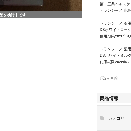
第一三共ヘルスケ
トランシーノ 化粧
品を検討中です
トランシーノ 薬
DSホワイトローショ
使用期限2026年8
トランシーノ 薬
DSホワイトミルクa 
使用期限2026年
トランシーノ 薬
2ヶ月前
DS美容液d 30g×
使用期限2026年
商品情報
株式会社ドクター
ラボラボ SKAロ
カテゴリ
シャイニング パ
容液） 30ml×1本