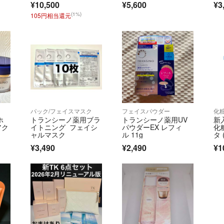
追跡や保証のある
¥10,500
¥5,600
¥3
ス 30g
い。
(1%)
105円相当還元
購入後に何日まで
購入申請を頂いて
価格は適宜変更し
在宅時間が定まっ
時間をいただく場
パック/フェイスマスク
フェイスパウダー
化
業者ではないので
ホ
トランシーノ薬用ブラ
トランシーノ薬用UV
新
に記載することも
アク
イトニング フェイシ
パウダーEX レフィ
化
ャルマスク
ル 11g
タ
ル
当方にも家庭や仕
¥3,490
¥2,490
¥1
で行っています。
ご購入後の譲渡転
ありましても返品
ペット、喫煙者は