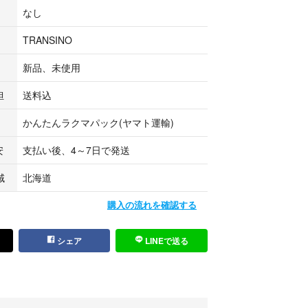
なし
セーヴエクストラオイル EX R（洗い流さないヘア
ml×2個
TRANSINO
が、トランシーノは紙箱は撮影の為に開封済みで
新品、未使用
。
担
送料込
ります。
かんたんラクマパック(ヤマト運輸)
安
支払い後、4～7日で発送
域
北海道
購入の流れを確認する
シェア
LINEで送る