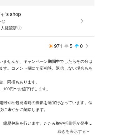
's shop
ャ@
本人確認済
971
5
0
いませんが、キャンペーン期間中でしたらその分は
ます。コメント欄にて応相談。返信しない場合もあ
合、同梱もあります。
、100円〜お値下げします。
開封や梱包発送時の撮影を適宜行なっています。個
後に速やかに削除します。
、簡易包装を行います。たたみ皺や折目等が発生す
気にされる方は購入をお控え下さい。
続きを表示する