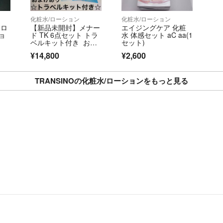
プロフィール必読
化粧水/ローション
化粧水/ローション
に同意して頂いた
 ロ
【新品未開封】メナー
エイジングケア 化粧
プロフィール文に
ョ
ド TK 6点セット トラ
水 体感セット aC aa(1
ベルキット付き おま
セット)
けあり リニューア
¥14,800
¥2,600
ル 新発売
TRANSINOの化粧水/ローションをもっと見る