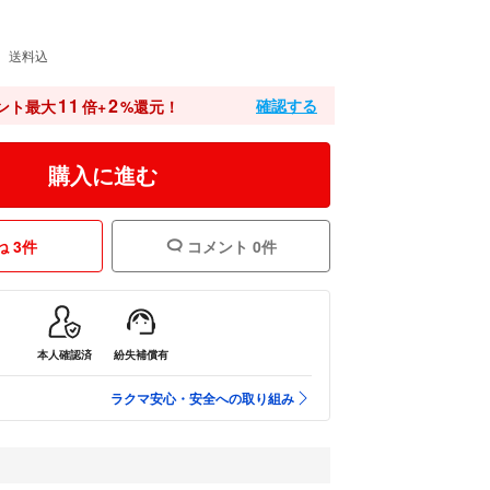
送料込
11
2
確認する
ント最大
倍+
%還元！
購入に進む
 3件
コメント 0件
本人確認済
紛失補償有
ラクマ安心・安全への取り組み