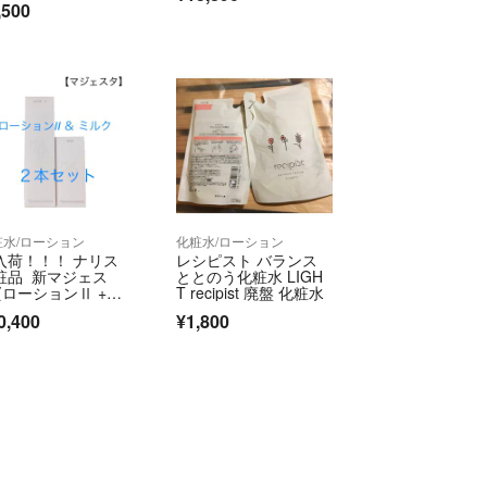
発送をご希望の場合はコメント欄にてご相談下さ
,500
の到着を希望されても対応不可です。
も承認をしない場合もあります。
ています。
ていないので購入申請から在庫確認後の承認までお
合があります。
粧水/ローション
化粧水/ローション
知識不足や勘違いで種別、名称など間違えて説明欄
入荷！！！ ナリス
レシピスト バランス
あるかと思います。ご了承下さい。
粧品 新マジェス
ととのう化粧水 LIGH
 (ローションⅡ +ミ
T recipist 廃盤 化粧水
ク)2点セット
事がありますので、フリマアプリはあくまでも余暇
0,400
¥1,800
売などはご自由にして頂いても構いませんが、何か
交換等お受けしません。
いませんがルームフレグランス等使用しています。