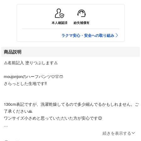
本人確認済
紛失補償有
ラクマ安心・安全への取り組み
商品説明
⚠️名前記入 塗りつぶします⚠️
moujonjonのハーフパンツ👕👚🩳
さらっとした生地です‼️
130cm表記ですが、洗濯乾燥してるので多少縮んでるかもしれません。ご
了承ください🙏
ワンサイズ小さめと思っていただいた方が安心です😌
ほぼ着用してないかと思いますが、
続きを表示する
USED品です、ご理解いただいた上で、返品はご遠慮下さい🙏