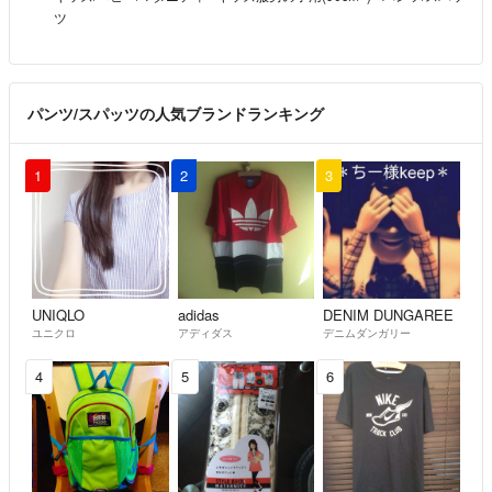
ツ
パンツ/スパッツの人気ブランドランキング
1
2
3
UNIQLO
adidas
DENIM DUNGAREE
ユニクロ
アディダス
デニムダンガリー
4
5
6