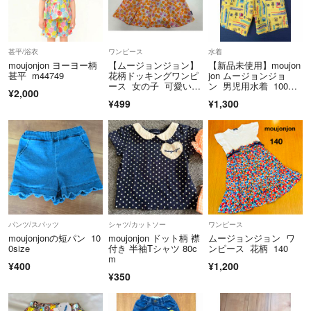
😠
受け取れない時期があるなら発送を遅らせることも出来ます。
よろしくお願いいたします✨
甚平/浴衣
ワンピース
水着
moujonjon ヨーヨー柄
【ムージョンジョン】
【新品未使用】moujon
甚平 m44749
花柄ドッキングワンピ
jon ムージョンジョ
ース 女の子 可愛い 9
ン 男児用水着 100セ
¥2,000
0cm
ンチ
¥499
¥1,300
パンツ/スパッツ
シャツ/カットソー
ワンピース
moujonjonの短パン 10
moujonjon ドット柄 襟
ムージョンジョン ワ
0size
付き 半袖Tシャツ 80c
ンピース 花柄 140
m
¥400
¥1,200
¥350