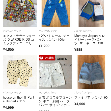
パンツ/スパッツ
パンツ/スパッツ
パンツ/スパッツ
エクストララージキッ
パウパトロール チェ
Markey's Jippon クレ
ズ XLARGE KIDS コ
イス ズボン 100cm
イジー ハーフパン
ミックファニーゴリ
ツ マーキーズ 120
¥1,200
ラ ショートパンツ
¥4,500
¥888
3%還元
パンツ/スパッツ
パンツ/スパッツ
パンツ/スパッツ
house on the hill Pant
古着 ポロラルフローレ
ファミリア パンツ 90
s Umbrella 110
ン ポニー刺繍 ハーフ
¥4,900
パンツ サイズ12 ホワ
¥4,999
イト
¥2,600