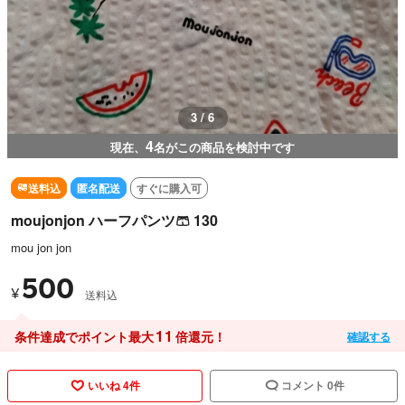
3 / 6
4
現在、
名がこの商品を検討中です
送料込
匿名配送
すぐに購入可
moujonjon ハーフパンツ🩳 130
mou jon jon
500
¥
送料込
11
条件達成でポイント最大
倍還元！
確認する
いいね 4件
コメント 0件