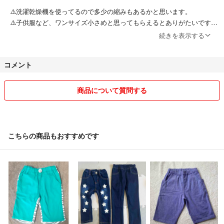
⚠️洗濯乾燥機を使ってるので多少の縮みもあるかと思います。
⚠️子供服など、ワンサイズ小さめと思ってもらえるとありがたいです。
⚠️洗濯1度して未着用のものから、何度も着用して色あせてるものやよ
続きを表示する
れてるものもあります。
⚠️できるだけ検品して汚れなどチェックしてますが、見落としはあるか
コメント
と思います💦
ご理解いただける方のみお譲りしますm(_ _)m
クレームや返品はお受けできません。
商品について質問する
ペットは飼っておらず、タバコも吸いません🚭。
⚠️柔軟剤は使用しております。
⚠️数年保管していたものもあります。
こちらの商品もおすすめです
ファスナー付きの収納袋に入れて保管しております。
⚠️神経質な方は御遠慮くださいm(_ _)m
仕事フルタイム🕰からの家事育児で手一杯の日々です。連絡は遅れる
こと、気づかないこともあると思います。
発送は、仕事と家事育児の合間で極力、2-3日中には行うようにしてま
す。
旅行中やその他発送が遅れる場合はメッセージいたします。