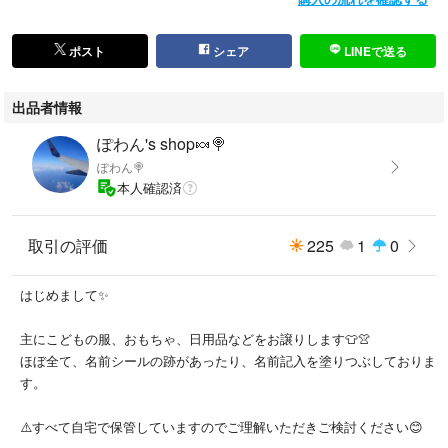
ポスト
シェア
LINEで送る
出品者情報
ぽわん's shop🍬🍭
ぽわん🍭
本人確認済
取引の評価
225
1
0
はじめまして✨
主にこどもの服、おもちゃ、日用品などをお譲りします👕👚
ほぼ全て、名前シールの跡があったり、名前記入を塗りつぶしておりま
す。
⚠️すべて自宅で保管していますのでご理解いただきご検討ください😊