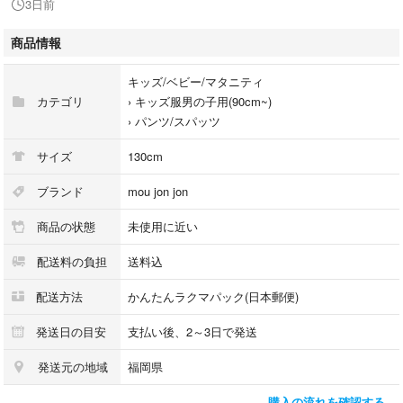
3日前
#FOKIDS #ampersand
商品情報
#ムージョンジョン #moujonjon
キッズ/ベビー/マタニティ
#120cm #130cm #140cm
カテゴリ
›
キッズ服男の子用(90cm~)
#子供服 #こどもふく
›
パンツ/スパッツ
#キッズ #キッズ服
サイズ
130cm
ブランド
mou jon jon
商品の状態
未使用に近い
配送料の負担
送料込
配送方法
かんたんラクマパック(日本郵便)
発送日の目安
支払い後、2～3日で発送
発送元の地域
福岡県
購入の流れを確認する