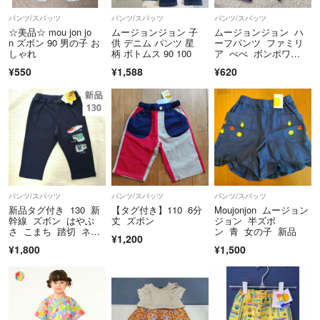
パンツ/スパッツ
パンツ/スパッツ
パンツ/スパッツ
⚠️梱包は、自宅にある袋やダンボールなどを再利用しますのでご了承く
☆美品☆ mou jon jo
ムージョンジョン 子
ムージョンジョン ハ
ださい。
n ズボン 90 男の子 お
供 デニム パンツ 星
ーフパンツ ファミリ
しゃれ
柄 ボトムス 90 100
ア べべ ボンポワ
ン ユニクロ ネクスト
¥550
¥1,588
¥620
極力匿名配送させて頂きます😊
厚みのあるものは普通郵便やゆうパックにて配送致します。
ゆうパケット(郵便)⇔ネコポス(クロネコ)など配送方法はその時自分の
都合のいい方法となります。ご希望があれば先にご相談くださいませ。
日々、時間に追われてますので即購入がありがたいです🙏
多少のお値下げは検討しますが、
いくらまで？と言われるのが1番困ります！
パンツ/スパッツ
パンツ/スパッツ
パンツ/スパッツ
ご購入の意思のある方のみご希望額をコメントお願いいたします。
新品タグ付き 130 新
【タグ付き】110 6分
Moujonjon ムージョン
ご購入意志のないお値下げのコメント❌迷惑です。
幹線 ズボン はやぶ
丈 ズボン
ジョン 半ズボ
さ こまち 踏切 ネイ
ン 青 女の子 新品
¥1,200
ビー
お取引きの基本的なメッセージは、
¥1,800
¥1,500
なしでも無視でも構いません😊
お支払いやお受け取りが遅れる場合などはご連絡お願いいたします。
最近受け取られずに返送されてくるケースが多々あり大変迷惑してます