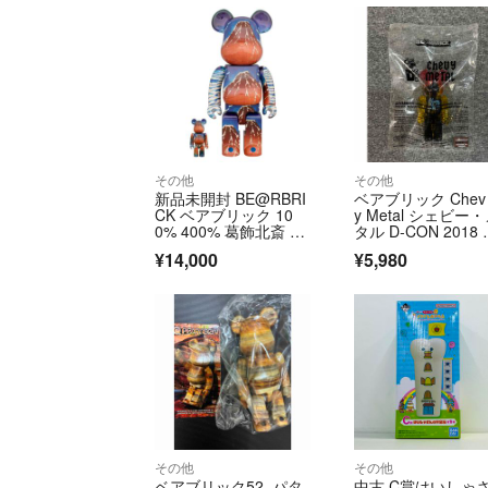
その他
その他
新品未開封 BE@RBRI
ベアブリック Chev
CK ベアブリック 10
y Metal シェビー
0% 400% 葛飾北斎 富
タル D-CON 2018
嶽三十六景色 凱風快
メリカ イベント 限
¥14,000
¥5,980
晴 すみだ北斎美術館
品 100%
その他
その他
ベアブリック52 パタ
中古 C賞はいしゃ