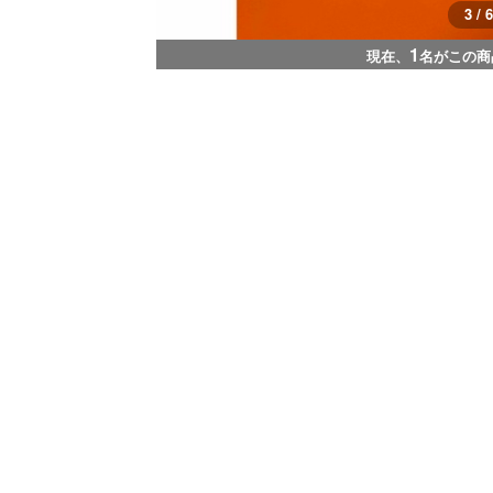
3 / 6
1
現在、
名がこの商