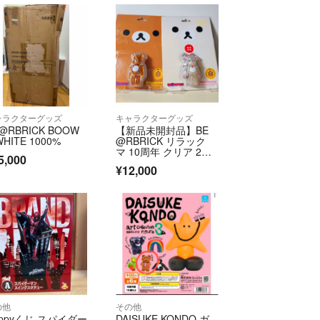
ャラクターグッズ
キャラクターグッズ
@RBRICK BOOW
【新品未開封品】BE
WHITE 1000%
@RBRICK リラック
マ 10周年 クリア 2体
5,000
セット
¥12,000
の他
その他
appyくじ スパイダー
DAISUKE KONDO ガ