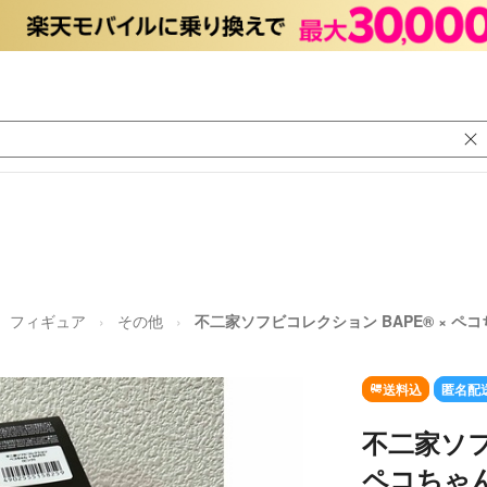
フィギュア
その他
不二家ソフビコレクション BAPE®︎ × ペ
送料込
匿名配
不二家ソフ
ペコちゃん