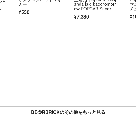
店！
カー
anda laid back tomorr
マ
いら
ow POPCAR Super Tr
チ
¥550
番
ack 警察
¥7,380
¥1
プチ
BE@RBRICKのその他をもっと見る