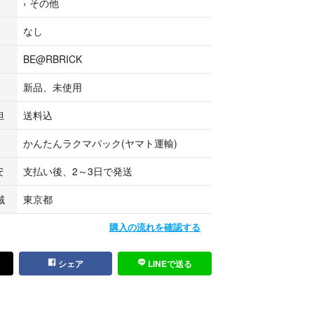
›
その他
なし
BE@RBRICK
新品、未使用
担
送料込
かんたんラクマパック(ヤマト運輸)
安
支払い後、2～3日で発送
域
東京都
購入の流れを確認する
シェア
LINEで送る