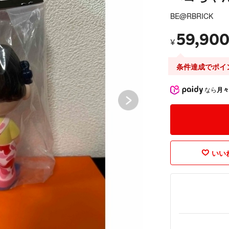
BE@RBRICK
59,90
¥
条件達成でポイ
なら
月々
いいね