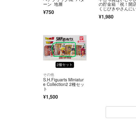
ーン 地層
の貯金箱「祝！開
くじびきやさんに
¥750
っしゃいませー/一
¥1,980
くじたまごっちの
プチおみせっち」
その他
S.H.Figuarts Miniatur
e Collection2 2種セッ
ト
¥1,500