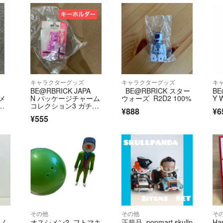
キャラクターグッズ
キャラクターグッズ
キ
BE@RBRICK JAPA
BE@RBRICK スター
BE
・メ
N パッケージチャーム
ウォーズ R2D2 100%
Y 
 ア
コレクション3 ガチャ
¥888
¥6
定
ガチャ キーホルダ
¥555
ー ガチャ key holder
その他
その他
そ
さん
オスシメン2 フトマキ
正規品 popmart skullp
H