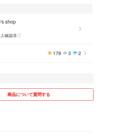
's shop
本人確認済
178
3
2
商品について質問する