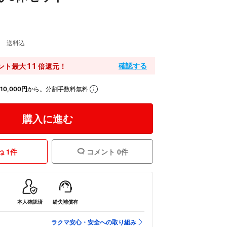
0
送料込
11
確認する
ント最大
倍還元！
10,000円
から。分割手数料無料
購入に進む
 1件
コメント 0件
本人確認済
紛失補償有
ラクマ安心・安全への取り組み