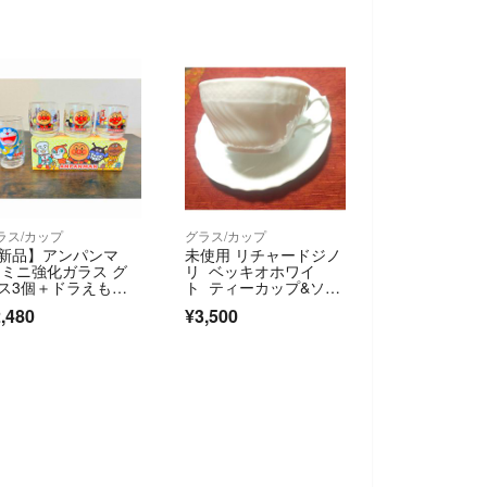
ラス/カップ
グラス/カップ
新品】アンパンマ
未使用 リチャードジノ
 ミニ強化ガラス グ
リ ベッキオホワイ
ス3個＋ドラえもん 1
ト ティーカップ&ソー
 計4個セット
サー その3
,480
¥3,500