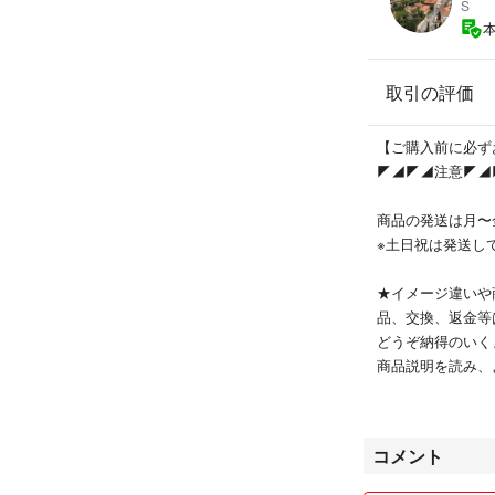
S
取引の評価
【ご購入前に必ず
◤◢◤◢注意◤◢
商品の発送は月〜
※土日祝は発送し
★イメージ違いや
品、交換、返金等
どうぞ納得のいく
商品説明を読み、
★非常識な値下げ
コメント
●発送について
＊不着、配送事故