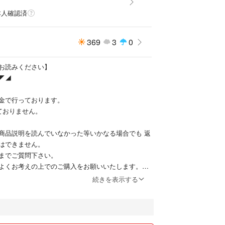
本人確認済
369
3
0
お読みください】
◤◢
金で行っております。
ておりません。
商品説明を読んでいなかった等いかなる場合でも 返
はできません。
までご質問下さい。
よくお考えの上でのご購入をお願いいたします。
続きを表示する
交渉はご遠慮下さい。
等の責任は負えませんのでご了承ください。