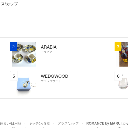
ラス/カップ
2
3
ARABIA
アラビア
5
WEDGWOOD
6
ウェッジウッド
住まい/日用品
キッチン/食器
グラス/カップ
ROMANCE by MARUI