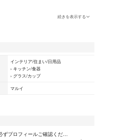
続きを表示する
インテリア/住まい/日用品
›
キッチン/食器
›
グラス/カップ
マルイ
S✩必ずプロフィールご確認ください