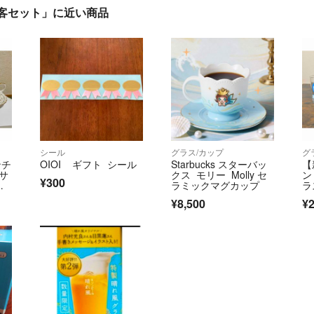
ー 5客セット」に近い商品
シール
グラス/カップ
グ
ンチ
OIOI ギフト シール
Starbucks スターバッ
【
サ
クス モリー Molly セ
ン
¥300
ィ
ラミックマグカップ
ラ
個
¥8,500
¥2