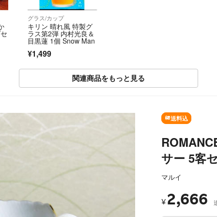
グラス/カップ
か
キリン 晴れ風 特製グ
プセ
ラス第2弾 内村光良＆
目黒蓮 1個 Snow Man
¥1,499
関連商品をもっと見る
SOLD OUT
送料込
ROMANC
サー 5客
マルイ
2,666
¥