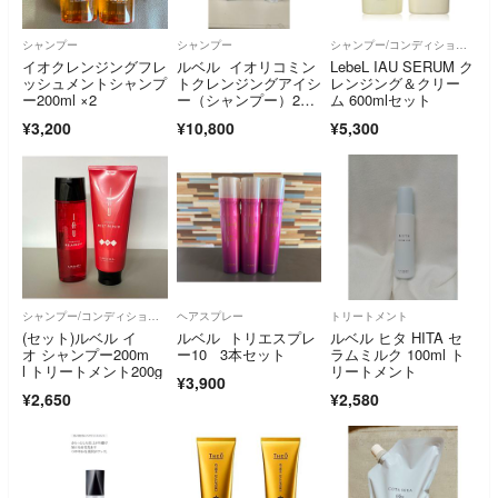
シャンプー
シャンプー
シャンプー/コンディショナーセット
イオクレンジングフレ
ルベル イオリコミン
LebeL IAU SERUM ク
ッシュメントシャンプ
トクレンジングアイシ
レンジング＆クリー
ー200ml ×2
ー（シャンプー）250
ム 600mlセット
0ml詰替 ２個
¥3,200
¥10,800
¥5,300
シャンプー/コンディショナーセット
ヘアスプレー
トリートメント
(セット)ルベル イ
ルベル トリエスプレ
ルベル ヒタ HITA セ
オ シャンプー200m
ー10 3本セット
ラムミルク 100ml ト
l トリートメント200g
リートメント
¥3,900
¥2,650
¥2,580