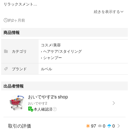
リラックスメント
200mlポンプサイズの
続きを表示する
24本セットになります。
約2ヶ月前
商品情報
※他のイオシリーズの組み合わせも出品しております
コスメ/美容
カテゴリ
›
ヘアケア/スタイリング
⚪商品特徴⚪
›
シャンプー
エイジングによる
コンディションの変化や
ブランド
ルベル
クセ特有の質感にも
きめ細やかに対応。
出品者情報
サロンならではの
高機能へのこだわりが、
おいでやす2's shop
未来へ続く無限の輝きを
おいでやす2
かなえます。
本人確認済
すっぴんケアで、
地肌すっきり、
取引の評価
97
0
0