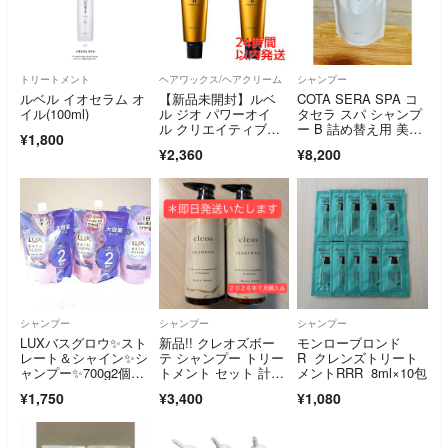
トリートメント
ヘアワックス/ヘアクリーム
シャンプー
ルベル イオセラム オ
【新品未開封】ルベ
COTA SERA SPA コ
イル(100ml)
ル ジオ パワーオイ
タセラ スパ シャンプ
ル クリエイティブホ
ー B 詰め替え用 美容
¥1,800
ールド 100g×2本
室
¥2,360
¥8,200
シャンプー
シャンプー
シャンプー
LUXバスグロウ✨スト
新品!! クレオズボー
モンローブロンド
レート＆シャイン✨シ
テ シャンプー トリー
R クレンズトリート
ャンプー✨700g2個35
トメント セット 計2
メントRRR 8ml×10包
0g1個✨
本
¥1,750
¥3,400
¥1,080