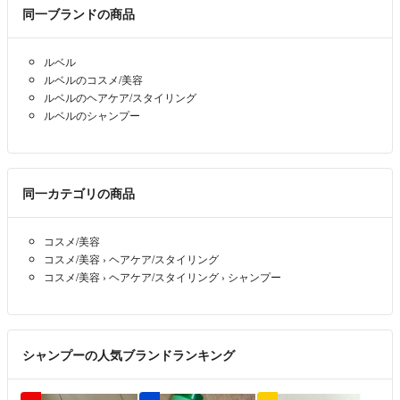
お答えできません。ご了承下さい
同一ブランドの商品
※注意※
※購入後の商品変更は
商品が届きましたら
ルベル
出来かねますのでご了承下さい
速やかに商品を確認頂き
ルベルのコスメ/美容
受け取り評価を
ルベルのヘアケア/スタイリング
お願い致します。
ルベルのシャンプー
☆コメントによくある質問☆
『購入しても大丈夫でしょうか？』
手元に無い物は出品していないので
#ルベル
即購入で大丈夫です。
同一カテゴリの商品
#イオシリーズ
#イオシャンプー
『お値引きして頂けますか？』
#イオトリートメント
コスメ/美容
説明文を全てお読み下さいと
#イオクレンジング
コスメ/美容
›
ヘアケア/スタイリング
書かせて頂いており
#人気のシャンプー
コスメ/美容
›
ヘアケア/スタイリング
›
シャンプー
自己紹介欄に複数購入以外の
#イオリラックスメント
お値引きには対応しておりませんと
#イオメルトリペア
記載させて頂いておりますので
#イオクリーム
削除させて頂きます。
#人気のトリートメント
シャンプーの人気ブランドランキング
『いつ頃購入された物ですか？』
回転の早い商品のみ