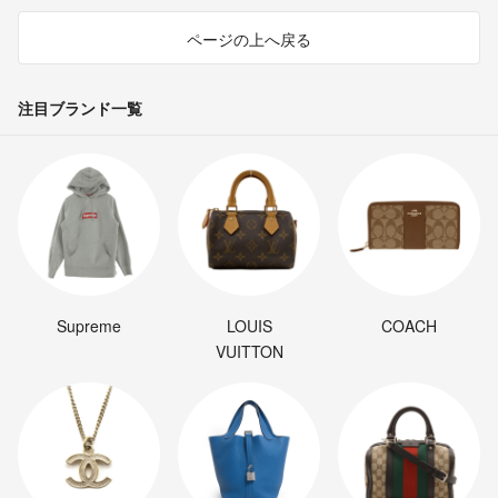
ご購入ください
ページの上へ戻る
何の理由もなく
ふつうや悪い評価を
注目ブランド一覧
付けられる方は
ブロック対象とさせて頂きます
正当な理由がある場合は
ブロックは致しません
Supreme
LOUIS
COACH
VUITTON