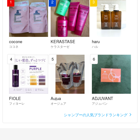
1
2
3
取り扱いさせて頂いておりますので、全て1カ月以内の購入商品になり
ます。
※在庫状況により
価格が変動することがあります
ご了承ください
cocone
KERASTASE
haru
ココネ
ケラスターゼ
ハル
※専用出品の長時間放置は
4
5
6
一旦、削除させて
頂くことがあります。
上記のルールを守って頂ける方は
フォローもして頂ければ嬉しいです。
FIOLE
Aujua
ADJUVANT
フィヨーレ
オージュア
アジュバン
※ 注意 ※
シャンプーの人気ブランドランキング
まれに発送が遅れる場合が
ありますので、
お急ぎの場合は
お手数ですがお問い合わせ後、