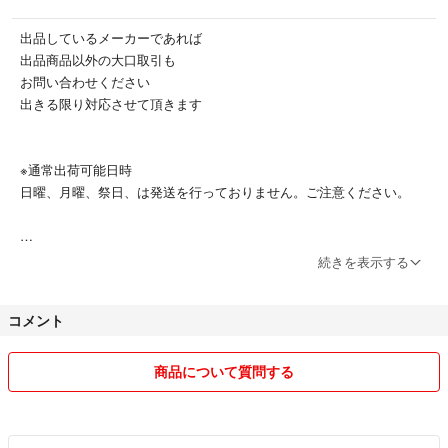
毛先まで吸いやすく、
いつまでも輝く髪へ。
出品しているメーカーであれば
洗浄成分からこだわった
出品商品以外の大口取引も
やさしい泡質のシャンプーと、
お問い合わせください
疎水化しながら気になる毛先を
出きる限り対応させて頂きます
ケアするトリートメントの
詰め替え用とポンプサイズの
セットです。
※通常出荷可能日時
日曜、月曜、祭日、は発送を行っておりません。ご注意ください。
⭐シャンプー(3種類)
フレッシュメント：オイリー地肌をひきしめ仕上げ
※発送時間帯の目安として、
続きを表示する
クリアメント：ノーマル地肌をさっぱり仕上げ
購入後、４日から７日で
設定しておりますが
リラックスメント：ドライ地肌をうるおい仕上げ
コメント
大半は、当日もしくは翌日に
発送しております。
⭐トリートメント(2種類)
お急ぎの場合は
商品について質問する
シルキーリペア：すべすべ軽やか
お問い合わせください。
メルトリペア：うるうるしっとり
※複数購入以外の値引き対応には