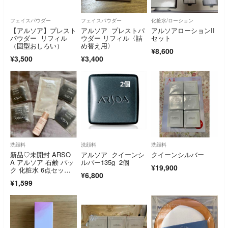
フェイスパウダー
フェイスパウダー
化粧水/ローション
【アルソア】プレスト
アルソア プレストパ
アルソアローションII
パウダー リフィル
ウダー リフィル〈詰
セット
（固型おしろい）
め替え用〉
¥8,600
¥3,500
¥3,400
洗顔料
洗顔料
洗顔料
新品♡未開封 ARSO
アルソア クイーンシ
クイーンシルバー
A アルソア 石鹸 パッ
ルバー135g 2個
¥19,900
ク 化粧水 6点セッ
¥6,800
ト サンプル
¥1,599