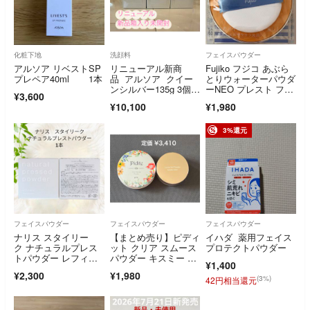
化粧下地
洗顔料
フェイスパウダー
アルソア リベストSP
リニューアル新商
Fujiko フジコ あぶら
プレペア40ml 1本
品 アルソア クイー
とりウォーターパウダ
ンシルバー135g 3個セ
ーNEO プレスト フェ
¥3,600
ット
イスパウダー パフ付
¥10,100
¥1,980
き
3%還元
フェイスパウダー
フェイスパウダー
フェイスパウダー
ナリス スタイリー
【まとめ売り】ピディ
イハダ 薬用フェイス
ク ナチュラルプレス
ット クリア スムース
プロテクトパウダー
トパウダー レフィ
パウダー キスミー フ
¥1,400
ル 1箱
ェルム ルースヴェー
¥2,300
¥1,980
ルパウダー
(3%)
42円相当還元