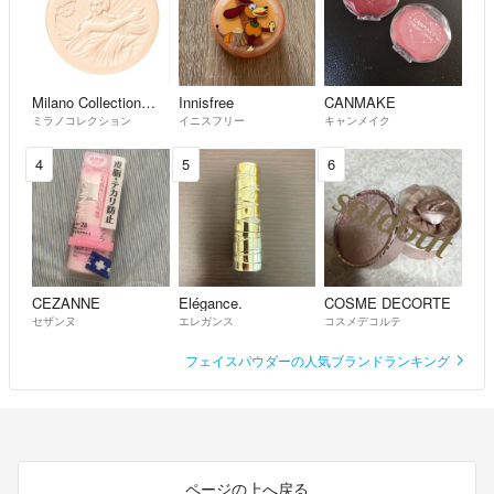
Milano Collection（kanebo）
Innisfree
CANMAKE
ミラノコレクション
イニスフリー
キャンメイク
4
5
6
CEZANNE
Elégance.
COSME DECORTE
セザンヌ
エレガンス
コスメデコルテ
フェイスパウダーの人気ブランドランキング
ページの上へ戻る