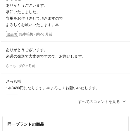
ありがとうございます。
承知いたしました。
専用をお作りさせて頂きますので
よろしくお願いいたします。🙏
姫車輪梅
- 約2ヶ月前
出品者
ありがとうございます。
来週の発送で大丈夫ですので、お願いします。
さっち
- 約2ヶ月前
さっち様
1本3480円になります。🙏よろしくお願いいたします。
姫車輪梅
- 約2ヶ月前
出品者
すべてのコメントを見る
さっち様
コメントありがとうございます。
同一ブランドの商品
ただいまローションⅠは品切れです。🙏