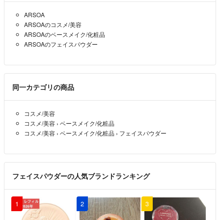
来週水曜日以降ご発送でよろしければ
お手配させて頂けると思います。なお
ARSOA
ローションⅠはリニューアル商品と内容が一緒のため当分、旧ボトル
ARSOAのコスメ/美容
での出荷とのことでした。
ARSOAのベースメイク/化粧品
ARSOAのフェイスパウダー
ご了承よろしくお願いします。
姫車輪梅
- 約2ヶ月前
出品者
同一カテゴリの商品
こちらからコメント失礼いたします。
ローションIを1本欲しいのですが、おいくらになりますでしょうか？
よろしくお願いします。
コスメ/美容
コスメ/美容
›
ベースメイク/化粧品
さっち
- 約2ヶ月前
コスメ/美容
›
ベースメイク/化粧品
›
フェイスパウダー
フェイスパウダーの人気ブランドランキング
1
2
3