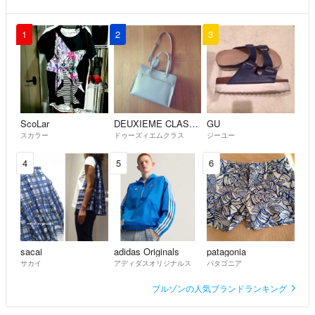
1
2
3
ScoLar
DEUXIEME CLASSE
GU
スカラー
ドゥーズィエムクラス
ジーユー
4
5
6
sacai
adidas Originals
patagonia
サカイ
アディダスオリジナルス
パタゴニア
ブルゾンの人気ブランドランキング