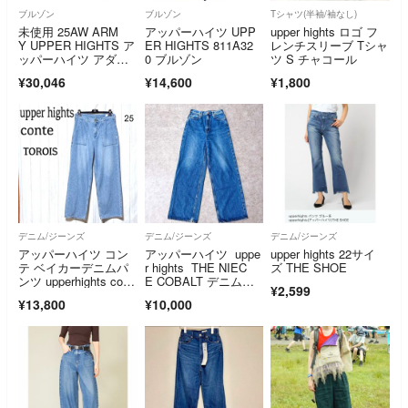
ブルゾン
ブルゾン
Tシャツ(半袖/袖なし)
未使用 25AW ARM
アッパーハイツ UPP
upper hights ロゴ フ
Y UPPER HIGHTS ア
ER HIGHTS 811A32
レンチスリーブ Tシャ
ッパーハイツ アダム
0 ブルゾン
ツ S チャコール
エロペ別注 THE U-BE
¥30,046
¥14,600
¥1,800
NCH オーバーサイ
ズ ナイロン パデッド
ジャケット F グレ
ー レディース 古着 中
古 USED
デニム/ジーンズ
デニム/ジーンズ
デニム/ジーンズ
アッパーハイツ コン
アッパーハイツ uppe
upper hights 22サイ
テ ベイカーデニムパ
r hights THE NIEC
ズ THE SHOE
ンツ upperhights cont
E COBALT デニムパ
¥2,599
e
ンツ 脚長効果 サイズ
¥13,800
¥10,000
23