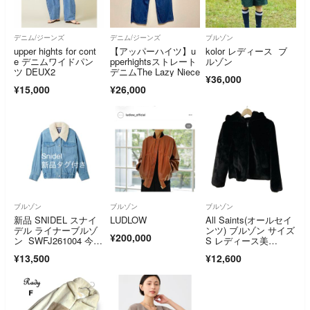
デニム/ジーンズ
デニム/ジーンズ
ブルゾン
upper hights for cont
【アッパーハイツ】u
kolor レディース ブ
e デニムワイドパン
pperhightsストレート
ルゾン
ツ DEUX2
デニムThe Lazy Niece
¥36,000
¥15,000
¥26,000
ブルゾン
ブルゾン
ブルゾン
新品 SNIDEL スナイ
LUDLOW
All Saints(オールセイ
デル ライナーブルゾ
ンツ) ブルゾン サイズ
¥200,000
ン SWFJ261004 今季
S レディース美
新作
品 - 黒 長袖/フェイク
¥13,500
¥12,600
ファー/冬