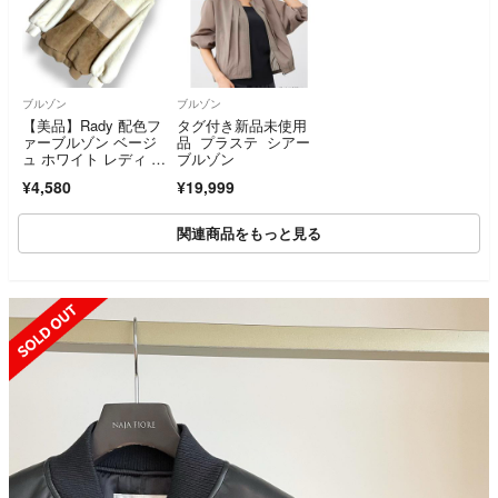
ブルゾン
ブルゾン
【美品】Rady 配色フ
タグ付き新品未使用
ァーブルゾン ベージ
品 プラステ シアー
ュ ホワイト レディ フ
ブルゾン
ード ファーパーカ
¥4,580
¥19,999
ー ゆったり もこも
こ レディース【F】
関連商品をもっと見る
SOLD OUT