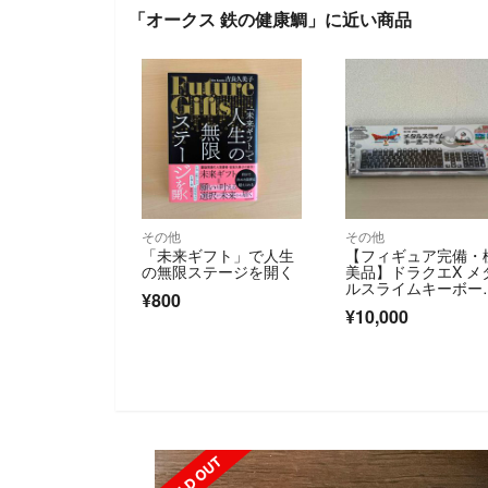
「オークス 鉄の健康鯛」に近い商品
その他
その他
「未来ギフト」で人生
【フィギュア完備・
の無限ステージを開く
美品】ドラクエX メ
ルスライムキーボー
¥800
ド HORI HWI-52
¥10,000
SOLD OUT