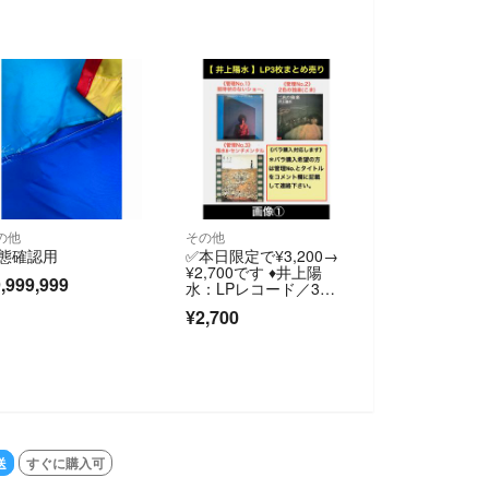
の他
その他
態確認用
✅本日限定で¥3,200→
¥2,700です ♦️井上陽
,999,999
水：LPレコード／3枚
まとめ売り
¥2,700
送
すぐに購入可