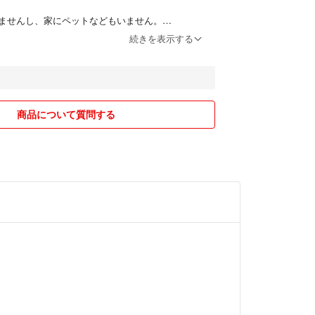
ませんし、家にペットなどもいません。
、ペット臭などの心配はありませんが
続きを表示する
なる為、細かい点が気になる方はご購入をご遠慮頂
。
プチ等で梱包しております。
除く
商品について質問する
または翌々日配送を行っていますが、土日祝は家族
遅れる場合があります。
安値でご提供させて頂いております。
お断りしておりますが、複数点ご購入の際はご相談
記載いただけましたら幸いです。
入O Kです。
ールをご覧頂きありがとうございました。