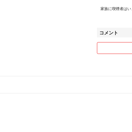
家族に喫煙者はい
その為、タバコ臭
商品は自宅保管に
ければと思います
コメント
商品は丁寧にプチ
※一部シール等は
基本、平日は翌日
がいる為、対応が
ご了承ください。
商品については最
通常、お値下げは
ください。
ご希望の金額をご
コメントなし即購
最後までプロフィ