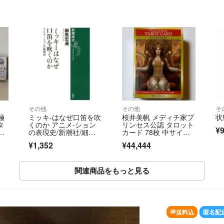
その他
その他
そ
極
ミッキ-はなぜ口笛を吹
桜井美帆 メディチ家プ
状
タ
くのか アニメ-ション
リンセス公認 タロット
¥9
の表現史/新潮社/細馬
カード 78枚 中サイ
宏通（単行本）
ズ 新品
¥1,352
¥44,444
関連商品をもっと見る
送料込
匿名配