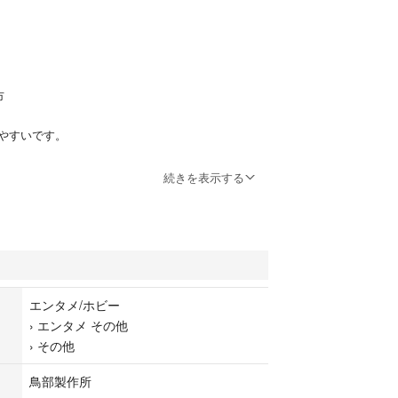
市
やすいです。
続きを表示する
い/日用品
具
エンタメ/ホビー
›
エンタメ その他
›
その他
鳥部製作所