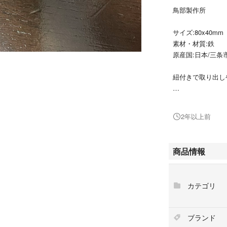
鳥部製作所
サイズ:80x40mm
素材・材質:鉄
原産国:日本/三条
紐付きで取り出し
#鳥部製作所
#インテリア/住ま
2年以上前
#キッチン/食器
#調理道具/製菓道
商品情報
#鉄玉子
#鉄たまご
カテゴリ
ブランド