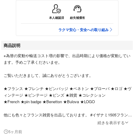
本人確認済
紛失補償有
ラクマ安心・安全への取り組み
商品説明
※為替の変動や輸送コスト増の影響で、出品時期により価格が変動してい
ます。予めご了承くださいませ。
ご覧いただきまして、誠にありがとうございます。
★フランス ★フレンチ ★ピンバッジ ★ベネトン ★ブローバ ★ロゴ ★ヴ
ィンテージ ★ビンテージ ★ピンズ ★雑貨 ★コレクション
★French ★pin badge ★Benetton ★Bulova ★LOGO
他にも色々とフランス雑貨を出品しております。 #イザナミ1505フランス
雑貨
続きを表示する
5ヶ月前