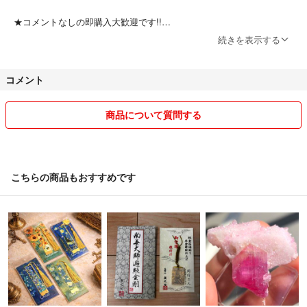
★コメントなしの即購入大歓迎です!!
続きを表示する
★価格交渉にも対応させていただきます。
コメント
★基本的に送料は全て負担させていただきます。
★ご決済確認後、基本的には24時間以内に発送致します。
商品について質問する
★他サイトにて併売中の商品もございますので、コメントをいただいて
いても予告なく削除する場合がございます。
こちらの商品もおすすめです
また、タイミングによっては在庫切れの場合がございます。購入後、
売り切れとなっている場合、即返品、返金対応させていただきます。
★中古商品を主に扱っております。
商品の状態につきましては、中古商品の状態を万人が納得できる表現
で全て書き出すのは不可能だと思っております。
その為、細かな部分はどうしても主観的となってしまいますことをご
理解いただいた上でご検討いただけると幸いです。