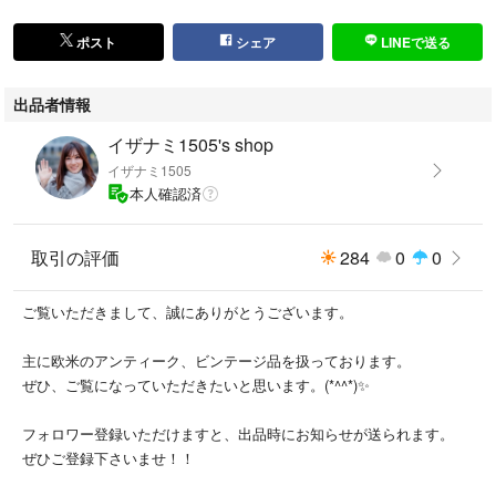
ていただきます。
ポスト
シェア
LINEで送る
★おまとめ割引！
複数ご購入いただいた場合、点数に応じて割引をさせていただきます。
出品者情報
・2点ご購入で、合計金額より100円引き。
・3点ご購入で、合計金額より200円引き。
イザナミ1505's shop
・4点以上ご購入の場合、コメントにてご連絡いたします。
イザナミ1505
・ご購入後のおまとめやお値引きは、ラクマのシステム上、不可です。あ
本人確認済
らかじめご了承ください。
取引の評価
284
0
0
迅速、丁寧な対応を心がけております。
よろしくお願い致します。
ご覧いただきまして、誠にありがとうございます。
#フランス #フレンチ #French #ピンバッジ #ピンズ #pin #badge #pins #
主に欧米のアンティーク、ビンテージ品を扱っております。
ベネトン #Benetton #ブローバ #Bulova #ロゴ #LOGO #コレクション #ヴ
ぜひ、ご覧になっていただきたいと思います。(*^^*)✨
ィンテージ #ビンテージ
フォロワー登録いただけますと、出品時にお知らせが送られます。
ぜひご登録下さいませ！！