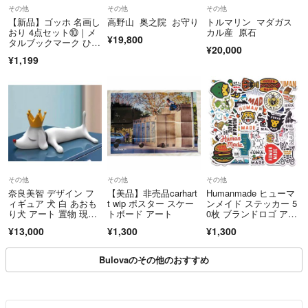
その他
その他
その他
★基本的にお取り置きには承っておりません。
【新品】ゴッホ 名画し
高野山 奥之院 お守り
トルマリン マダガス
先にご購入いただけた方を優先させていただきます。
おり 4点セット⑩｜メ
カル産 原石
¥19,800
タルブックマーク ひま
¥20,000
わり、星月夜他
¥1,199
★環境保護の観点から、梱包材(ダンボール・クッション材・包装紙な
ど)は、再利用して発送させていただくことがございます。
あらかじめご了承下さいませ。
最後までお読みいただきまして、ありがとうございました。
迅速、丁寧な対応を心がけております。
その他
その他
その他
よろしくお願い致します。
奈良美智 デザイン フ
【美品】非売品carhart
Humanmade ヒューマ
ィギュア 犬 白 あおも
t wip ポスター スケー
ンメイド ステッカー 5
り犬 アート 置物 現代
トボード アート
0枚 ブランドロゴ アパ
アート レジン ホワイ
レル
¥13,000
¥1,300
¥1,300
ト
Bulovaのその他のおすすめ