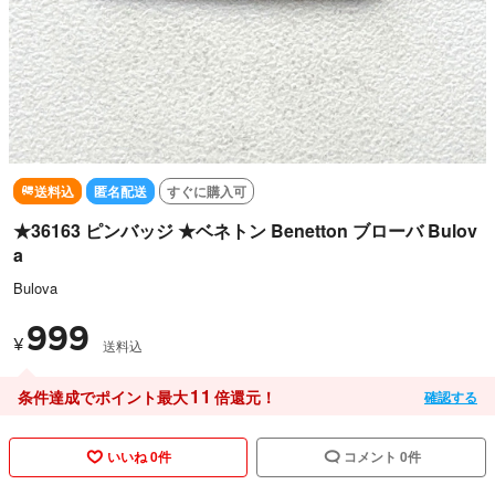
送料込
匿名配送
すぐに購入可
★36163 ピンバッジ ★ベネトン Benetton ブローバ Bulov
a
Bulova
999
¥
送料込
11
条件達成でポイント最大
倍還元！
確認する
いいね 0件
コメント 0件