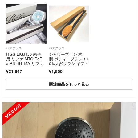
バスグッズ
バスグッズ
ITGSILIGJ1J0 未使
シャワーブラシ 木
用 リファ MTG ReF
製 ボディーブラシ 10
a RS-BH-15A リフ
0％天然ブラシ ギフト
ァ ファインバブル シ
¥21,847
¥1,800
ャワーヘッド シルバ
ー ヘアケア 美容機器
関連商品をもっと見る
SOLD OUT