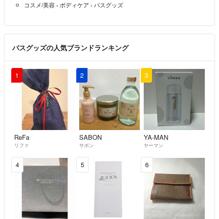
コスメ/美容
›
ボディケア
›
バスグッズ
バスグッズの人気ブランドランキング
1
2
3
ReFa
SABON
YA-MAN
リファ
サボン
ヤーマン
4
5
6