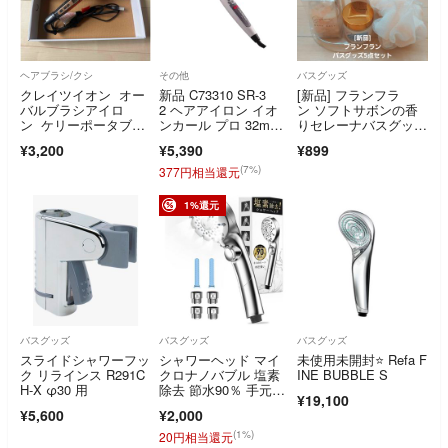
ヘアブラシ/クシ
その他
バスグッズ
クレイツイオン オー
新品 C73310 SR-3
[新品] フランフラ
バルブラシアイロ
2 ヘアアイロン イオ
ン ソフトサボンの香
ン ケリーポータブル
ンカール プロ 32m
りセレーナバスグッズ
CIBIF-G02B
m シル
5点セット
¥3,200
¥5,390
¥899
(7%)
377円相当還元
1%還元
バスグッズ
バスグッズ
バスグッズ
スライドシャワーフッ
シャワーヘッド マイ
未使用未開封⭐️ Refa F
ク リラインス R291C
クロナノバブル 塩素
INE BUBBLE S
H-X φ30 用
除去 節水90％ 手元止
¥19,100
水 極細水流
¥5,600
¥2,000
(1%)
20円相当還元