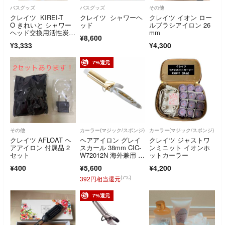
バスグッズ
バスグッズ
その他
クレイツ KIREI-T
クレイツ シャワーヘ
クレイツ イオン ロー
O きれいと シャワー
ッド
ルブラシアイロン 26
ヘッド交換用活性炭フ
mm
¥8,600
ィルター
¥3,333
¥4,300
7%還元
その他
カーラー(マジック/スポンジ)
カーラー(マジック/スポンジ)
クレイツ AFLOAT ヘ
ヘアアイロン グレイ
クレイツ ジャストワ
アアイロン 付属品 2
スカール 38mm CIC-
ンミニット イオンホ
セット
W72012N 海外兼用 ゴ
ットカーラー
ール
¥400
¥5,600
¥4,200
(7%)
392円相当還元
7%還元