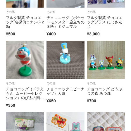
その他
その他
その他
フルタ製菓 チョコエ
チョコエッグ（ポケッ
フルタ製菓 チョコエ
ッグ(名探偵コナン6) 2
トモンスター旅立ちの
ッグプラス にじさん
0g
３匹）ミジュマル
じ
¥500
¥400
¥3,000
その他
その他
その他
チョコエッグ（ドラえ
チョコエッグ（ピーナ
チョコエッグ どうぶ
もん ムービーセレク
ッツ）人形
つの森 あつ森
ション）のび太の南極
¥650
¥700
カチコチ大冒険
¥350