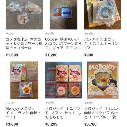
その他
その他
その他
コメダ珈琲店 マスコ
CoCo壱×映画ちいか
バンダイ たまごっ
ット＆シロノワール風
わコラボスプーン置き
ち カスタムキーリン
味チョコボーロ
フィギュア モモン
グ2
ガ 新品未使用
¥1,699
¥1,200
¥900
その他
その他
その他
Mellojoy メロジョ
メロジョイ ミニラン
メロジョイ ふわふわ
イ ミニランド 肉球ト
ド スフレ セット も
肉球ミルクパフ ねっ
ースト
ちもちもち
とりヨーグルト 袋付
き 箱を折りたたんで
¥3,800
¥8,299
¥3,780
発送