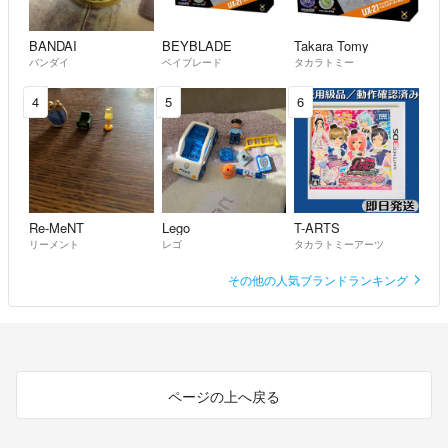
BANDAI
BEYBLADE
Takara Tomy
バンダイ
ベイブレード
タカラトミー
4
5
6
Re-MeNT
Lego
T-ARTS
リーメント
レゴ
タカラトミーアーツ
その他の人気ブランドランキング
ページの上へ戻る