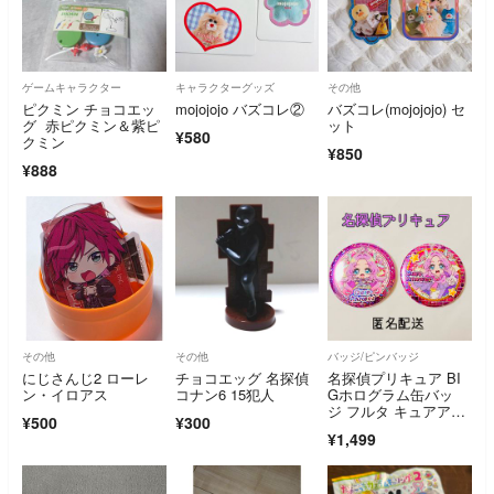
ゲームキャラクター
キャラクターグッズ
その他
ピクミン チョコエッ
mojojojo バズコレ②
バズコレ(mojojojo) セ
グ 赤ピクミン＆紫ピ
ット
¥580
クミン
¥850
¥888
その他
その他
バッジ/ピンバッジ
にじさんじ2 ローレ
チョコエッグ 名探偵
名探偵プリキュア BI
ン・イロアス
コナン6 15犯人
Gホログラム缶バッ
ジ フルタ キュアアン
¥500
¥300
サー 2つ セット
¥1,499