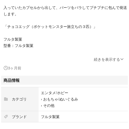
入っていたカプセルから出して、パーツをバラしてプチプチに包んで発送
します。
「チョコエッグ（ポケットモンスター旅立ちの３匹）」
フルタ製菓
型番：フルタ製菓
当商品は卵型のチョコの中にカプセルが入っており、開けると組み立て式
続きを表示する
のフィギュアが出てきます。今回は「ポケットモンスター」を起用したた
3ヶ月前
おまけフィギュアが入っています。
商品情報
#フルタ製菓
#フルタ製菓
エンタメ/ホビー
#エンタメ/ホビー
カテゴリ
›
おもちゃ/ぬいぐるみ
#おもちゃ/ぬいぐるみ
›
その他
#チョコエッグ
#ポケットモンスター
ブランド
フルタ製菓
#ポケモン
#ゼニガメ