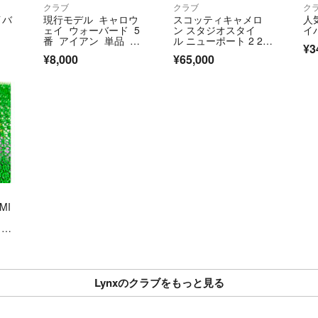
クラブ
クラブ
ク
イバ
現行モデル キャロウ
スコッティキャメロ
人気
ェイ ウォーバード 5
ン スタジオスタイ
イ
番 アイアン 単品 純
ル ニューポート 2 202
¥3
正カーボン（R）
5 極美品 STUDIO STY
¥8,000
¥65,000
LE NEWPORT 2 2025
MI
ミ
Lynxのクラブをもっと見る