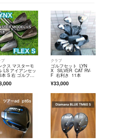
品物は販売用に購入した品物ではなく自分自身や家族
入した物になります。
な方はご遠慮ください。
必ず最後まで読んでください。商品名と写真をよく
。
はジャンク品としてます。
、一週間以内の発送になります。
ラブ
クラブ
場合は申請前に事前にコメントをいただきたいで
ンクス マスターモ
ゴルフセット LYN
な発送を頼まれても対応はできかねます。】
ル LS アイアンセッ
X SILVER CAT RV-
想を上回る場合は発送前に追加をいただく可能性も
6本 S 右 ゴルフク
F 右利き 11本
 Lynx MASTER M
場合は事前にご相談します。
8,000
¥33,000
EL LS
パケットで発送しますが、それ以外は一番安い方法
低限になります。送料をご負担いただければ、頑丈
。ご希望あれば事前にコメントでご相談をお願い致
速に動作確認をされて、受取連絡をお願い致しま
全てご理解いただける方のみ申請をお願いいたしま
している一般人です。業者ではありませ