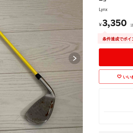
Lynx
3,350
¥
条件達成でポイ
いいね