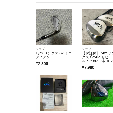
クラブ
クラブ
Lynx リンクス S2 ミニ
【保証付】Lynx リ
アイアン
クス Seville セビー
ル 52° 56° 2本 メ
¥2,300
ズ ゴルフ クラブ 
¥7,980
ッジ 単品 初心者 