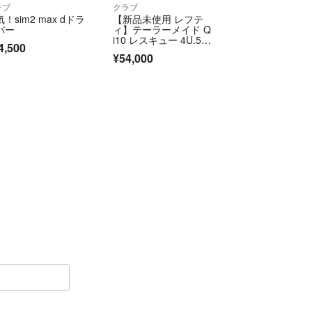
ラブ
クラブ
！sim2 max dドラ
【新品未使用 レフテ
バー
ィ】テーラーメイド Q
i10 レスキュー 4U.5
4,500
U 純正S
¥54,000