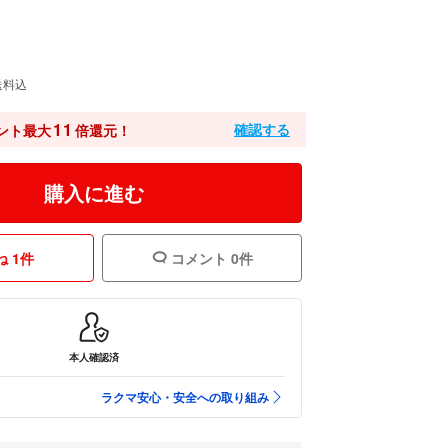
送料込
11
確認する
ント最大
倍還元！
購入に進む
 1件
コメント 0件
本人確認済
ラクマ安心・安全への取り組み