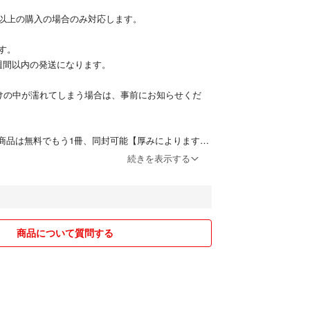
以上の購入の場合のみ対応します。
す。
週間以内の発送になります。
けの中が濡れてしまう場合は、事前にお知らせくだ
0円の商品は無料でもう1冊、同封可能【厚みによりますの
をお知らせください】
続きを表示する
てお安く発送可能です。
えないようにして発送します。
不明点があるまま購入されないでください。
あげてしまい購入者の方にご迷惑をかけてしまいま
品の写真を見比べていただき、なんか違うなと思わ
商品について質問する
コメントをください。
商品をあげていて、過去に金額に間違いがありまし
間違いがあった場合は承認拒否をしますのでご安心
1ページ隅々まで確認してないので、神経質な方はご遠