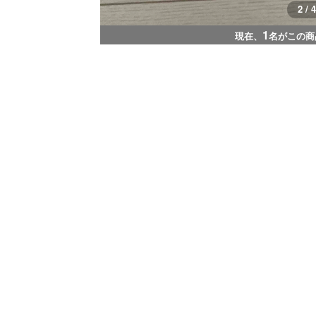
3 / 4
1
現在、
名がこの商