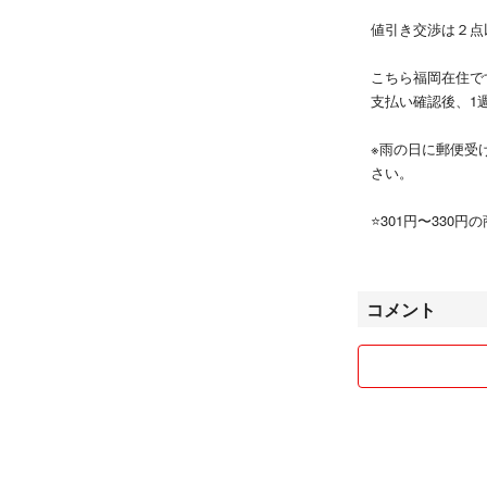
値引き交渉は２点
こちら福岡在住で
支払い確認後、1
※雨の日に郵便受
さい。
⭐️301円〜33
で、ご希望の商品
⭐️雑誌はまとめ
⭐️本は表紙が見
コメント
⭐️商品に関して
商品名を間違えて
した。商品名と商
れる時は購入前に
⭐️家族の代理で
た。今後は金額に
下さい。
⭐️本は1ページ