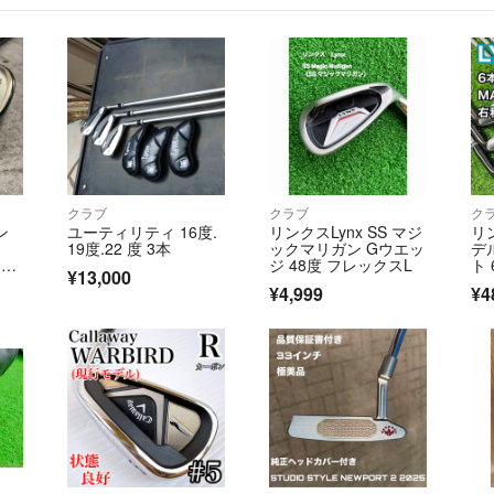
慮ください。
⭐️記載している
が自分達ように購
転売目的、神経質
1商品の説明文を
見比べてください
※基本壊れてる物
2基本入金確認後
クラブ
クラブ
ク
もし発送を急ぎの
ン
ユーティリティ 16度.
リンクスLynx SS マジ
リ
す。【購入後に急
19度.22 度 3本
ックマリガン Gウエッ
デ
3万が一送料が予
ン
ジ 48度 フレックスL
ト 
¥13,000
ウェ
ラブ
ございます、その
¥4,999
¥4
入門
OD
基本ラクマのゆう
になり、梱包も最
に梱包も可能です
します。
4商品受取後は迅
す。上記の内容を
す。こちら仕事も