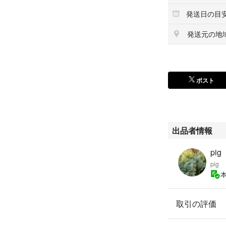
発送日の目
発送元の地
ポスト
出品者情報
pig
pig
取引の評価