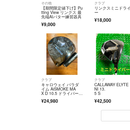
その他
クラブ
【期間限定値下げ】Pu
リンクスミニドラ
tting View リンクス 最
ー
先端AIパター練習器具
¥18,000
¥9,000
クラブ
クラブ
キャロウェイ パラダ
CALLAWAY ELYTE 
イム AiSMOKE MA
NI 13.
X D 10.5 ドライバーヘ
5 S 
ッドのみ
ニドライバー⭐︎
¥24,980
¥42,500