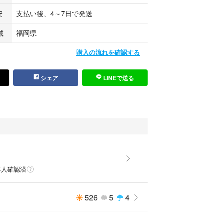
安
支払い後、4～7日で発送
域
福岡県
購入の流れを確認する
シェア
LINEで送る
本人確認済
526
5
4