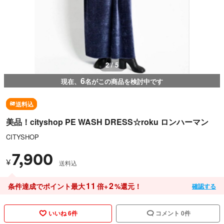
3 / 5
6
現在、
名がこの商品を検討中です
送料込
美品！cityshop PE WASH DRESS☆roku ロンハーマン
CITYSHOP
7,900
¥
送料込
11
2
条件達成でポイント最大
倍+
%還元！
確認する
いいね 6件
コメント 0件