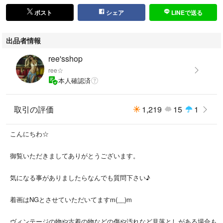
ポスト
シェア
LINEで送る
出品者情報
ree'sshop
ree☆
本人確認済
取引の評価
1,219
15
1
こんにちわ☆
御覧いただきましてありがとうございます。
気になる事がありましたらなんでも質問下さい♪
着画はNGとさせていただいてますm(__)m
ヴィンテージの物や古着の物などの傷や汚れなど見落としがある場合も