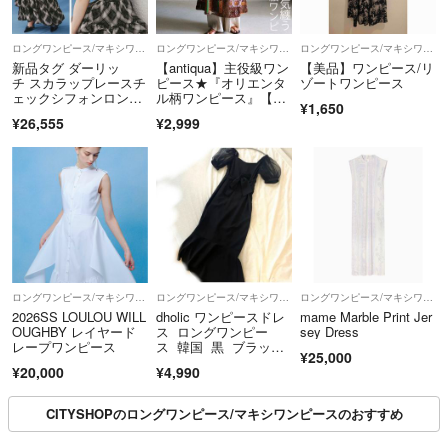
ロングワンピース/マキシワンピース
ロングワンピース/マキシワンピース
ロングワンピース/マキシワンピース
新品タグ ダーリッ
【antiqua】主役級ワン
【美品】ワンピース/リ
チ スカラップレースチ
ピース★『オリエンタ
ゾートワンピース
ェックシフォンロング
ル柄ワンピース』【ア
¥1,650
ワンピース ブラック
ンティカ】
¥26,555
¥2,999
ロングワンピース/マキシワンピース
ロングワンピース/マキシワンピース
ロングワンピース/マキシワンピース
2026SS LOULOU WILL
dholic ワンピースドレ
mame Marble Print Jer
OUGHBY レイヤード
ス ロングワンピー
sey Dress
レープワンピース
ス 韓国 黒 ブラッ
¥25,000
ク 二次会
¥20,000
¥4,990
CITYSHOPのロングワンピース/マキシワンピースのおすすめ