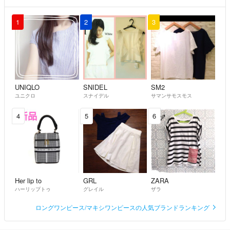
1
2
3
UNIQLO
SNIDEL
SM2
ユニクロ
スナイデル
サマンサモスモス
4
5
6
Her lip to
GRL
ZARA
ハーリップトゥ
グレイル
ザラ
ロングワンピース/マキシワンピースの人気ブランドランキング