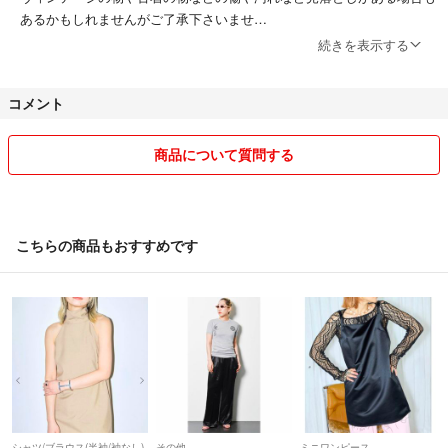
あるかもしれませんがご了承下さいませ
続きを表示する
他のサイトにも出品してますのでそちらで売れた場合は途中で取り消し
する場合がございますので、お手数ですが一度コメント欄からご質問下
コメント
さいませm(__)m
交渉中、もしくわやりとりしている間に他の方が購入された場合はそち
商品について質問する
らの方が優先になりますのでご了承下さい。
送料込みの商品は基本定形外発送になりますが補償がない
こちらの商品もおすすめです
為返金出来ませんのでご了承下さいませm(__)m
+料金でゆうパックへの変更出来ますのでご相談ください☆
シャツ/ブラウス(半袖/袖なし)
その他
ミニワンピース