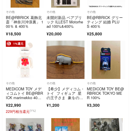
その他
その他
その他
BE@RBRICK 葛飾北
未開封新品 ベアブリ
BE@RBRICK グリー
斎「神奈川沖浪裏」 1
ック ILLEST Motorhe
ティング 結婚 PLU
00％ & 400％
ad 100%&400%
S 400％
¥18,500
¥20,000
¥25,800
1%還元
その他
その他
その他
MEDICOM TOY メデ
【希少】メディコム・
MEDICOM TOY BE@
ィコムトイ BE@RBR
トイ フィギュア 星
RBRICK TOKYO ME
ICK marimekko 40
の王子さま 象をのん
R 100%
0% ベアブリック マ
だ蟒蛇
¥22,990
¥1,200
¥3,300
リメッコ フィギュ
ア 人形 ホワイト
(1%)
229円相当還元