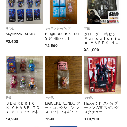
その他
キャラクターグッズ
特撮
be@rbrick BASIC
BE@RBRICK SERIE
グローグー3点セット
S 51 4個セット
Ｍａｎｄａｌｏｒｉａ
¥2,400
ｎ ＭＡＦＥＸ Ｎ
¥2,500
ｏ．２００ Ｔ
¥31,000
特撮
その他
その他
ＢＥ＠ＲＢＲＩＣ
DAISUKE KONDO ア
Happyくじ スパイダ
Ｋ ＣＨＡＳＥ ＴＯ
ートコレクション マ
ーマン A賞 スイング
Ｙ ＳＴＯＲＹ 5体セ
スコットフィギュア
スタチュー
ット トイストーリー
3 kuma
¥4,999
¥690
¥10,500