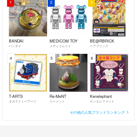
1
2
3
BANDAI
MEDICOM TOY
BE@RBRICK
バンダイ
メディコムトイ
ベアブリック
4
5
6
T-ARTS
Re-MeNT
Kenelephant
タカラトミーアーツ
リーメント
ケンエレファント
その他の人気ブランドランキング