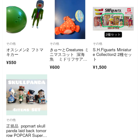
その他
その他
その他
オスシメン2 フトマ
きゅ〜とCreatures ミ
S.H.Figuarts Miniatur
キカー
ニマスコット 深海
e Collection2 2種セッ
魚 ミドリフサアン
ト
¥550
コウ
¥600
¥1,500
その他
正規品 popmart skull
panda laid back tomor
row POPCAR Super T
rack