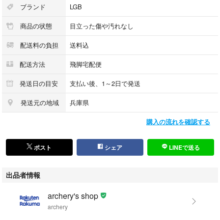
ブランド
LGB
※商品状態ランクについて----------
商品の状態
目立った傷や汚れなし
・ランクは当店独自の基準で設定しております。目安としてお考えくださ
い。
配送料の負担
送料込
また、お客様の基準との間に相違がある場合がございますが、ランク基準
の相違を理由とした返品はお受けできません。
配送方法
飛脚宅配便
・ランクは商品のみの評価となります。箱、袋などの付属品に関しまして
は状態は記載しておりません。付属品のダメージ等での返品はお受けでき
発送日の目安
支払い後、1～2日で発送
ません。
発送元の地域
兵庫県
※色(柄)の系統について------------
購入の流れを確認する
・代表的なカラーで表記しております。商品固有のカラー表記ではござい
ません。
ポスト
シェア
LINEで送る
※掲載画像について----------------
・掲載写真の可能な限り実物に近づけるように撮影や加工に努めておりま
出品者情報
すが、お客様の表示環境などにより実物と異なった色合いに見える場合が
ございます。
archery's shop
archery
※発送について--------------------