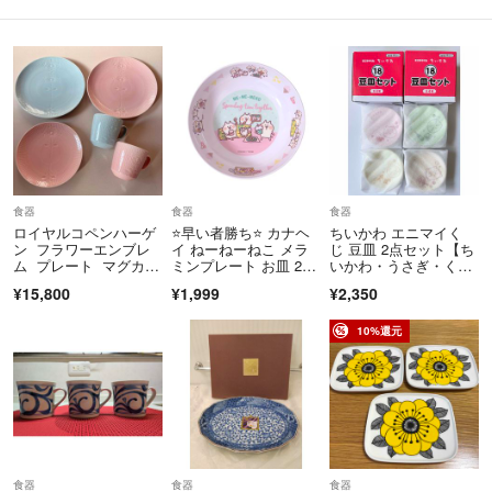
食器
食器
食器
ロイヤルコペンハーゲ
⭐️早い者勝ち⭐️ カナヘ
ちいかわ エニマイく
ン フラワーエンブレ
イ ねーねーねこ メラ
じ 豆皿 2点セット【ち
ム プレート マグカッ
ミンプレート お皿 20c
いかわ・うさぎ・くり
プ 廃盤希少
m 白 割れにくい
まんじゅう・シーサ
¥15,800
¥1,999
¥2,350
ー】
10%還元
食器
食器
食器