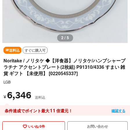
3 / 5
送料込
すぐに購入可
Noritake / ノリタケ ◆【洋食器】ノリタケ/ハンプシャープ
ラチナ アクセントプレート(2枚組) P91310/4336 すまい 雑
貨 ギフト 【未使用】 [0220545337]
LGB
6,346
¥
送料込
11
条件達成でポイント最大
倍還元！
確認する
いいね 0件
お問い合わせ