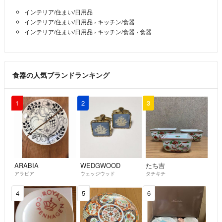
インテリア/住まい/日用品
インテリア/住まい/日用品
›
キッチン/食器
インテリア/住まい/日用品
›
キッチン/食器
›
食器
食器の人気ブランドランキング
1
2
3
ARABIA
WEDGWOOD
たち吉
アラビア
ウェッジウッド
タチキチ
4
5
6