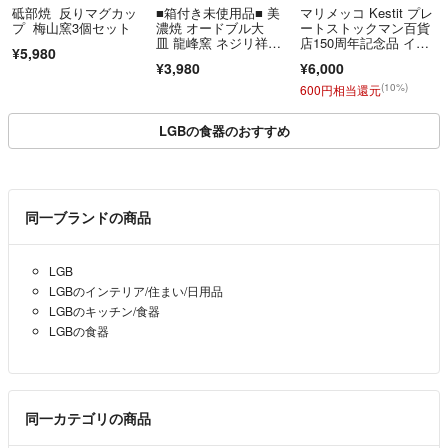
砥部焼 反りマグカッ
■箱付き未使用品■ 美
マリメッコ Kestit プレ
プ 梅山窯3個セット
濃焼 オードブル大
ートストックマン百貨
皿 龍峰窯 ネジリ祥
店150周年記念品 イエ
¥5,980
瑞 楕円形 三洋陶器
ロー15×12cm 52249-6
¥3,980
¥6,000
7104
(10%)
600円相当還元
LGBの食器のおすすめ
同一ブランドの商品
LGB
LGBのインテリア/住まい/日用品
LGBのキッチン/食器
LGBの食器
同一カテゴリの商品