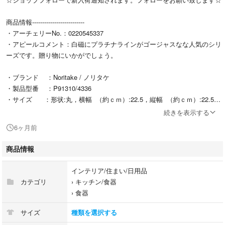
商品情報--------------------------
・アーチェリーNo.：0220545337
・アピールコメント：白磁にプラチナラインがゴージャスなな人気のシリ
ーズです。贈り物にいかがでしょう。
・ブランド ：Noritake / ノリタケ
・製品型番 ：P91310/4336
・サイズ ：形状:丸，横幅 （約ｃｍ）:22.5，縦幅 （約ｃｍ）:22.5，
高さ （約ｃｍ）:2.5，
続きを表示する
・色(柄)の系統：ホワイト
6ヶ月前
・素材 ：陶器
・付属品 ：共箱 しおり
商品情報
商品状態--------------------------
インテリア/住まい/日用品
・ランク ：A
カテゴリ
›
キッチン/食器
・詳細 ：未使用品ですが店舗販売をいたしておりますので、展示・
›
食器
保管時に汚れがつく可能性もあります。ご了承下さい。
サイズ
種類を選択する