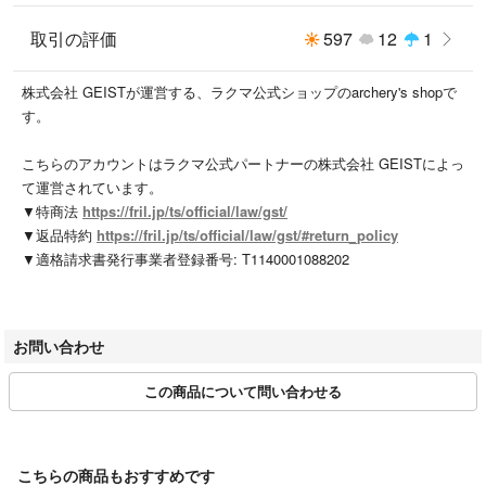
土・日・祝日（年末年始・GW・お盆）は発送しておりません。（翌営業
日より順次対応させていただきます。）
取引の評価
597
12
1
※在庫について--------------------
株式会社 GEISTが運営する、ラクマ公式ショップのarchery's shopで
・在庫管理には細心の注意を払っておりますが、複数のショッピングサイ
す。
ト、店舗にて販売をしている都合上、お品がご用意できない場合がござい
ます。
こちらのアカウントはラクマ公式パートナーの株式会社 GEISTによっ
その際、誠に勝手ながらご注文はキャンセルとさせていただいておりま
て運営されています。
す。
▼特商法
https://fril.jp/ts/official/law/gst/
▼返品特約
https://fril.jp/ts/official/law/gst/#return_policy
▼適格請求書発行事業者登録番号: T1140001088202
※下部にございます【ショップの商品をもっと見る】をクリックで他のア
イテムをご覧いただけます。
お問い合わせ
【QNLTVB】 【QNLT】
この商品について問い合わせる
こちらの商品もおすすめです