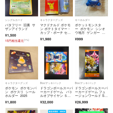
シングルカード
キャラクターグッズ
キーホルダー
バタフリー 旧裏 サ
マクドナルド ポケモ
ポケットモンスタ
ザンアイランド
ン ポテトタイマー・
ー ポケモン シンオ
カップ・ポーチ セッ
ウ地方 ゲンガー マ
¥1,500
ト
スコット チャー
¥1,980
¥999
ム 雑貨
(1%)
15円相当還元
キャラクターグッズ
Box/デッキ/パック
Box/デッキ/パック
ポケモン ポケモンパ
ドラゴンボールスーパ
ドラゴンボールスーパ
ン ポケスリ シール
ーカードゲーム バト
ーカードゲーム フュ
ホルダー 2025
ルオブサイヤン ＳＴ
ージョンワールド ST
ＯＲＹ ＢＯＯＳＴＥ
01 ストーリーブース
¥1,800
¥32,000
¥26,999
Ｒ ０１ ［ＳＴ０
ター01
１］［パック］