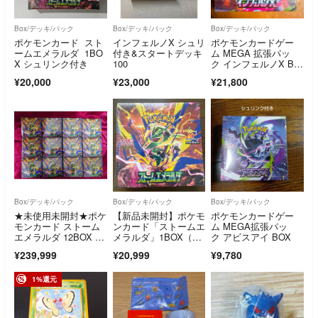
Box/デッキ/パック
Box/デッキ/パック
Box/デッキ/パック
ポケモンカード スト
インフェルノX シュリ
ポケモンカードゲー
ームエメラルダ 1BO
付き&スタートデッキ
ム MEGA 拡張パッ
X シュリンク付き
100
ク インフェルノX BO
X
¥20,000
¥23,000
¥21,800
Box/デッキ/パック
Box/デッキ/パック
Box/デッキ/パック
★未使用未開封★ポケ
【新品未開封】ポケモ
ポケモンカードゲー
モンカード ストーム
ンカード「ストームエ
ム MEGA拡張パッ
エメラルダ 12BOX シ
メラルダ」1BOX（シ
ク アビスアイ BOX
ュリンク付
ュリンク付き）
¥239,999
¥20,999
¥9,780
1%還元