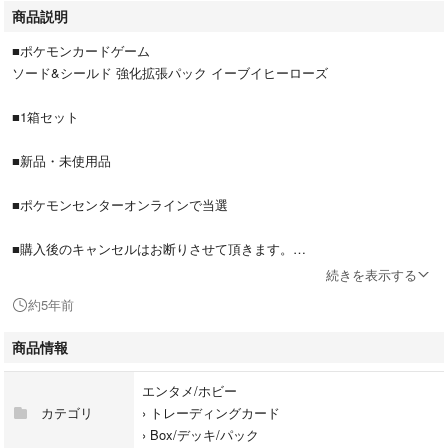
商品説明
■ポケモンカードゲーム
ソード&シールド 強化拡張パック イーブイヒーローズ
■1箱セット
■新品・未使用品
■ポケモンセンターオンラインで当選
■購入後のキャンセルはお断りさせて頂きます。
続きを表示する
#ポケットモンスター
約5年前
#ポケモン
#カードダス
商品情報
#イーブイ
#イーブイヒーローズ
エンタメ/ホビー
#カード
カテゴリ
›
トレーディングカード
#スペシャルパック
›
Box/デッキ/パック
#イーブイズセット