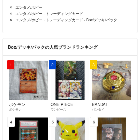
エンタメ/ホビー
エンタメ/ホビー
›
トレーディングカード
エンタメ/ホビー
›
トレーディングカード
›
Box/デッキ/パック
Box/デッキ/パックの人気ブランドランキング
1
2
3
ポケモン
ONE PIECE
BANDAI
ポケモン
ワンピース
バンダイ
4
5
6