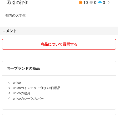
【ご使用上の注意】
取引の評価
10
0
0
濡れた状態での長時間放置、湿った状態での摩擦、また強い摩擦により色
移りしますのでご注意ください。摩擦により、カバーの内側に繊維くずが
都内の大学生
たまった場合は取り除いてください。直射日光や蛍光灯に長時間あたると
変色する場合があります。
コメント
発送の際は、必ず消毒を行います。
商品について質問する
また、unicoのオンラインストアよりも早く発送いたします！！
同一ブランドの商品
unico
unicoのインテリア/住まい/日用品
unicoの寝具
unicoのシーツ/カバー