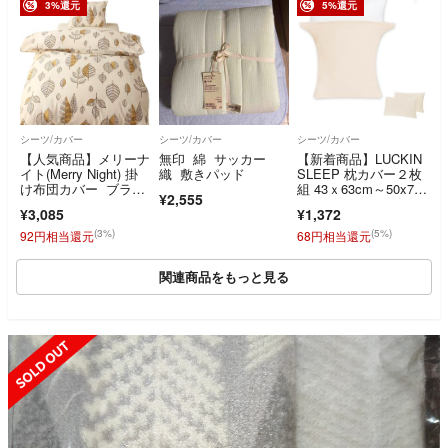
3%還元
5%還元
シーツ/カバー
シーツ/カバー
シーツ/カバー
【人気商品】メリーナ
無印 綿 サッカー
【新着商品】LUCKIN
イト(Merry Night) 掛
織 敷きパッド
SLEEP 枕カバー２枚
け布団カバー ブラウ
組 43ｘ63cm～50x70
¥2,555
ン
c
¥3,085
¥1,372
(3%)
(5%)
92円相当還元
68円相当還元
関連商品をもっと見る
SOLD OUT