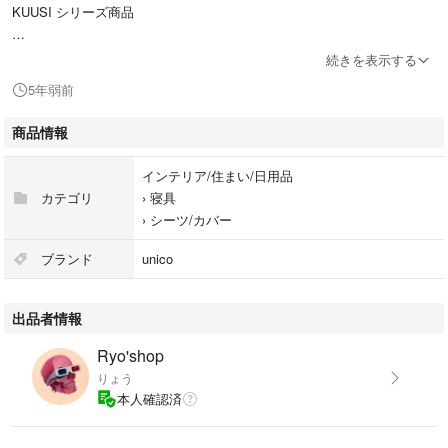
KUUSI シリーズ商品
サイズL 50×70cm
続きを表示する
普通の枕よりも少し大きいサイズになります
5年弱前
材質 ポリエステル 100%
商品情報
お手入れ方法
インテリア/住まい/日用品
カテゴリ
›
寝具
洗濯可(ネット使用)。
›
シーツ/カバー
お洗濯後は縮み、ゆがみ、色落ちが生じますのでご了承ください。お洗濯
後はすぐに形を整えて陰干ししてください。滑脱する恐れがありますの
ブランド
unico
で、柔軟剤のご使用はお避けください。
出品者情報
注意事項
Ryo'shop
【ご使用前のお願い】
りょう
素材の特性上、摩擦により毛羽が倒れたり毛抜け、毛玉などが生じること
本人確認済
がありますのでご了承ください。購入後に臭いを感じられた場合は、風通
しの良い場所で干してからお使いください。