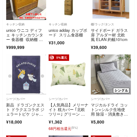
キッチン収納
キッチン収納
棚/ラック/タンス
unico ウニコ ディフ
unico adday カップボ
サイドボード ガラス
ェ キッチンカウンタ
ード スリム食器棚
扉 アルダー材 北欧
ー 食器棚 収納棚 リ
風 ELAN 約幅101cm
¥31,000
ビング収納
¥999,999
¥39,600
5%還元
シーツ/カバー
シーツ/カバー
シーツ/カバー
新品 ドラゴンクエス
【人気商品】メリーナ
マジカルドライ コッ
ト ドラクエコラボ ジ
イト 枕カバー ｢北欧
トン×シルク生地使
ェラートピケ ジャガ
ツリー｣ グリーン 約4
用 除湿・消臭敷きパ
ードマルチカバーネイ
3×63cm
ッド ＜シングル＞🔶
¥18,000
¥1,362
¥5,800
ビー
新品
(5%)
68円相当還元