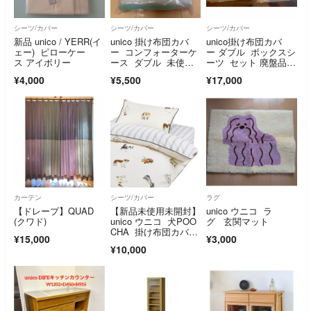
シーツ/カバー
シーツ/カバー
シーツ/カバー
新品 unico / YERR(イ
unico 掛け布団カバ
unico掛け布団カバ
ェー) ピローケー
ー コンフォーターケ
ー ダブル ボックスシ
ス アイボリー
ース ダブル 未使用
ーツ セット 廃盤品 Y
品
ERR
¥4,000
¥5,500
¥17,000
カーテン
シーツ/カバー
ラグ
【ドレープ】QUAD
【新品未使用未開封】
unico ウニコ ラ
(クワド)
unico ウニコ 犬POO
グ 玄関マット
CHA 掛け布団カバ
¥15,000
¥3,000
ー シングル
¥10,000