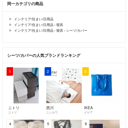
同一カテゴリの商品
インテリア/住まい/日用品
インテリア/住まい/日用品
›
寝具
インテリア/住まい/日用品
›
寝具
›
シーツ/カバー
シーツ/カバーの人気ブランドランキング
1
2
3
ニトリ
西川
IKEA
ニトリ
ニシカワ
イケア
4
5
6