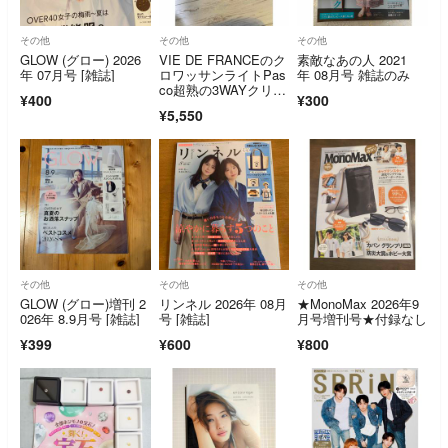
その他
その他
その他
GLOW (グロー) 2026
VIE DE FRANCEのク
素敵なあの人 2021
年 07月号 [雑誌]
ロワッサンライトPas
年 08月号 雑誌のみ
co超熟の3WAYクリア
¥400
¥300
ポー
¥5,550
その他
その他
その他
GLOW (グロー)増刊 2
リンネル 2026年 08月
★MonoMax 2026年9
026年 8.9月号 [雑誌]
号 [雑誌]
月号増刊号★付録なし
¥399
¥600
¥800