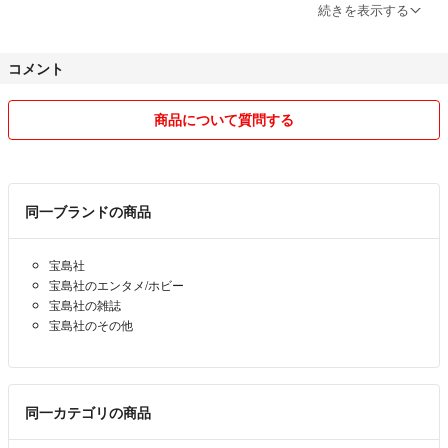
お値下げ希望に関するコメントにはご回答を控えさせていただくことが
続きを表示する
あります
あらかじめご了承ください
コメント
梱包を簡易にさせていただいております ご理解の程宜しくお願い致し
商品について質問する
ます
1500円以上のご購入時にお気持ちのおまけをつけさせていただきます
(梱包に余裕がある場合のみ)
同一ブランドの商品
子供服
レディース洋服
宝島社
化粧品
宝島社のエンタメ/ホビー
おもちゃ
宝島社の雑誌
雑誌付録
宝島社のその他
自宅保管品となります ご理解の上ご購入宜しくお願い致します
発送は平日のみとさせていただきます
同一カテゴリの商品
喫煙者 ペットはいません