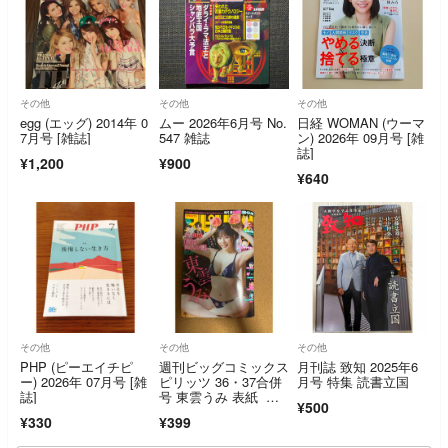
その他
その他
その他
egg (エッグ) 2014年 0
ムー 2026年6月号 No.
日経 WOMAN (ウーマ
7月号 [雑誌]
547 雑誌
ン) 2026年 09月号 [雑
誌]
¥1,200
¥900
¥640
その他
その他
その他
PHP (ピーエイチピ
週刊ビッグコミックス
月刊誌 致知 2025年6
ー) 2026年 07月号 [雑
ピリッツ 36・37合併
月号 特集 読書立国
誌]
号 東雲うみ 表紙 応
¥500
募券なし
¥330
¥399