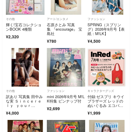
その他
アート/エンタメ
ファッション
輝く!宝石コレクショ
石原さとみ 写真
SPRiNG（スプリン
ンBOOK 4種類
集 『encourage』 宝
グ）2026年9月号【表
島社
紙：M!LK】
¥2,320
¥780
¥4,500
その他
ファッション
キャラクターグッズ
訳あり 写真集 田中み
mini 2026年9月号 M!L
付録:ゼスプリ キウイ
な実 Ｓｉｎｃｅｒｅ
K特集 ピンナップ付
ブラザーズ レッドの
ｌｙ ｙｏｕｒ
ぬいぐるみ エコバッ
¥2,699
ｓ．．．汚れ大
グ
¥4,000
¥1,999