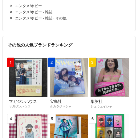
エンタメ/ホビー
フルタイムで仕事をしている為 コメントが遅くなることがあります
エンタメ/ホビー
›
雑誌
ご了承ください
エンタメ/ホビー
›
雑誌
›
その他
お互いが気持ち良くお取引できるよう心がけております どうぞ宜しく
お願い致します
その他の人気ブランドランキング
1
2
3
マガジンハウス
宝島社
集英社
マガジンハウス
タカラジマシャ
シュウエイシャ
4
5
6