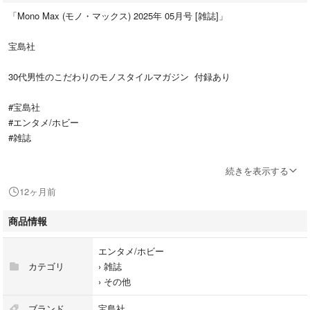
「Mono Max (モノ・マックス) 2025年 05月号 [雑誌]」
宝島社
30代男性のこだわりのモノスタイルマガジン 付録あり
#宝島社
#エンタメ/ホビー
#雑誌
新品未使用ですが定期購読購入で付録の袋が破れていましたので開封済み
続きを表示する
です
12ヶ月前
付録は折りたたんで総譜いたします
雑誌少しそりあり(一度読みました)
商品情報
エンタメ/ホビー
ご理解の上、ご購入宜しくお願いいたします
カテゴリ
›
雑誌
›
その他
定価1350円
ブランド
宝島社