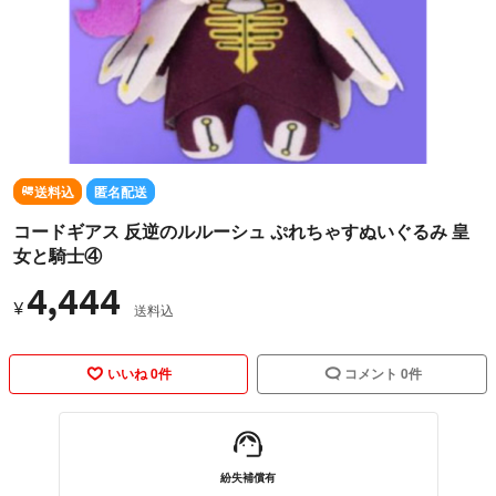
送料込
匿名配送
コードギアス 反逆のルルーシュ ぷれちゃすぬいぐるみ 皇
女と騎士④
4,444
¥
送料込
いいね 0件
コメント 0件
紛失補償有