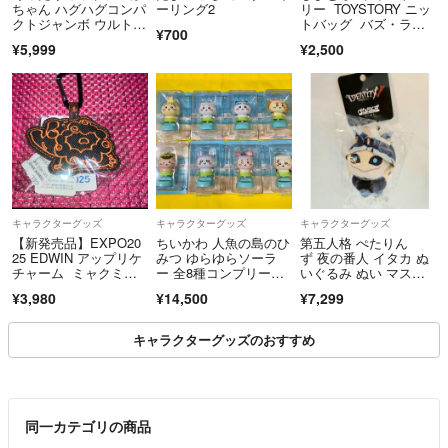
ちゃん ハグハグコンパ
ーリング2
リー TOYSTORY ニッ
クトジャンボ ウルトラ
トバッグ バズ・ライ
¥700
BIG ②
トイヤー
¥5,999
¥2,500
キャラクターグッズ
キャラクターグッズ
キャラクターグッズ
【新発売品】EXPO20
ちいかわ 人魚の島のひ
第五人格 ぺたりん
25 EDWIN アップリケ
みつ ゆらゆらソーラ
ず 夜の番人 イタカ ぬ
チャーム ミャクミャ
ー 全8種コンプリート
いぐるみ ぬい マスコ
ク カラビナ付きキーホ
セット
ット グッズ スイパ
¥3,980
¥14,500
¥7,299
ルダー C
ラ スイーツパラダイ
ス コラボカフェ
キャラクターグッズのおすすめ
同一カテゴリの商品