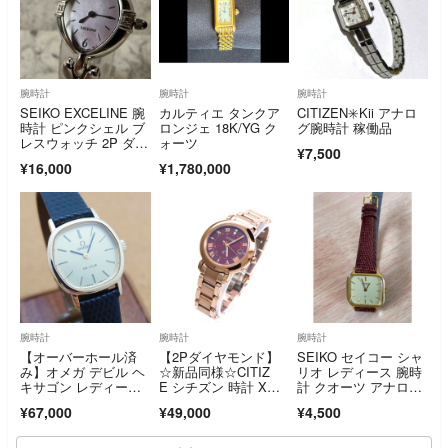
腕時計
腕時計
腕時計
SEIKO EXCELINE 腕
カルティエ タンクア
CITIZEN✳️Kii アナロ
時計 ピンクシェル ブ
ロンジェ 18K/YG ク
グ腕時計 稼働品
レスウォッチ 2P ダイ
ォーツ
¥7,500
ヤ
¥16,000
¥1,780,000
腕時計
腕時計
腕時計
【オーバーホール済
【2Pダイヤモンド】
SEIKO セイコー シャ
み】オメガ デビル ヘ
☆新品同様☆CITIZ
リオ レディース 腕時
キサゴン レディー
E シチズン 時計 X
計 クオーツ アナロ
ス 美品 1979年製
C サクラピンク
グ スクエア ゴール
¥67,000
¥49,000
¥4,500
ド アイボリー 文字
盤 1400-5430