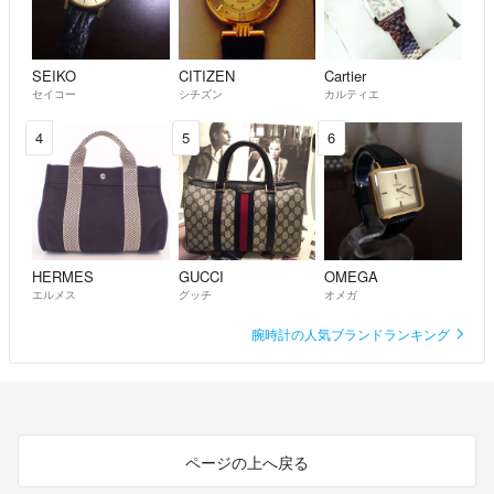
SEIKO
CITIZEN
Cartier
セイコー
シチズン
カルティエ
4
5
6
HERMES
GUCCI
OMEGA
エルメス
グッチ
オメガ
腕時計の人気ブランドランキング
ページの上へ戻る