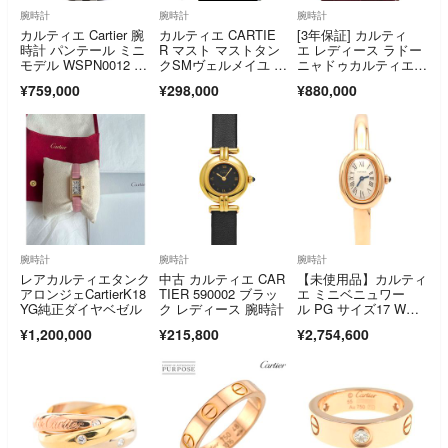
腕時計
腕時計
腕時計
カルティエ Cartier 腕
カルティエ CARTIE
[3年保証] カルティ
時計 パンテール ミニ
R マスト マストタン
エ レディース ラドー
モデル WSPN0012 ス
クSMヴェルメイユ 50
ニャドゥカルティエ L
クエア シルバー文字
57001 腕時計 レディ
M W6400456 K18P
¥759,000
¥298,000
¥880,000
盤 SS クオーツアナロ
ース 送料無料 【中
G ラドーニャLM シル
グ 【箱・保付
古】
バー クオーツ 腕時
き】 【中古】
計 中古 送料無料
腕時計
腕時計
腕時計
レアカルティエタンク
中古 カルティエ CAR
【未使用品】カルティ
アロンジェCartierK18
TIER 590002 ブラッ
エ ミニベニュワー
YG純正ダイヤベゼル
ク レディース 腕時計
ル PG サイズ17 WGB
A0051 PG･RG クォー
¥1,200,000
¥215,800
¥2,754,600
ツ