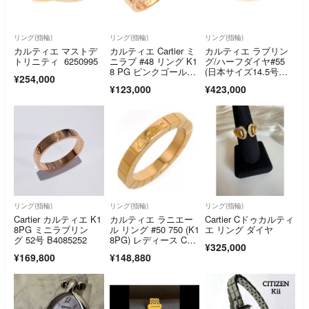
リング(指輪)
リング(指輪)
リング(指輪)
カルティエ マストデ
カルティエ Cartier ミ
カルティエ ラブリン
トリニティ 6250995
ニラブ #48 リング K1
グ/ハーフダイヤ#55
8 PG ピンクゴール
(日本サイズ14.5号近
¥254,000
ド 750 指輪 90332821
辺) 【無料ギフトラッ
¥123,000
¥423,000
ピング】【Aランク】
【中古】
リング(指輪)
リング(指輪)
リング(指輪)
Cartier カルティエ K1
カルティエ ラニエー
Cartier Cドゥカルティ
8PG ミニラブリン
ル リング #50 750 (K1
エ リング ダイヤ
グ 52号 B4085252
8PG) レディース CAR
¥325,000
TIER [美品] 【中
¥169,800
¥148,880
古】 【ジュエリー】