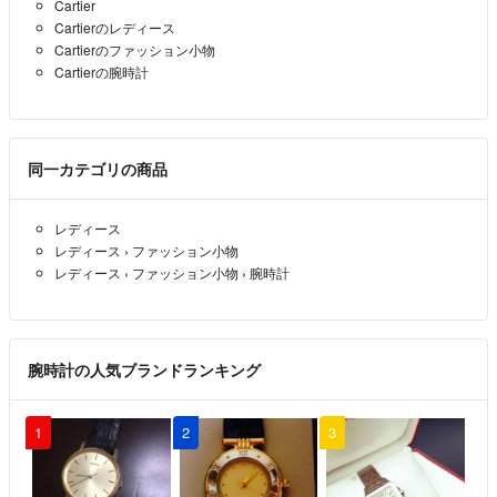
Cartier
Cartierのレディース
Cartierのファッション小物
Cartierの腕時計
同一カテゴリの商品
レディース
レディース
›
ファッション小物
レディース
›
ファッション小物
›
腕時計
腕時計の人気ブランドランキング
1
2
3