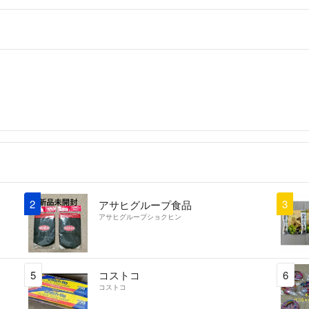
2
3
アサヒグループ食品
アサヒグループショクヒン
5
コストコ
6
コストコ