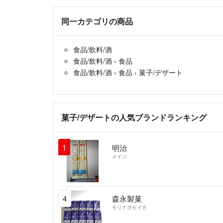
同一カテゴリの商品
食品/飲料/酒
食品/飲料/酒
›
食品
食品/飲料/酒
›
食品
›
菓子/デザート
菓子/デザートの人気ブランドランキング
1
明治
メイジ
4
森永製菓
モリナガセイカ