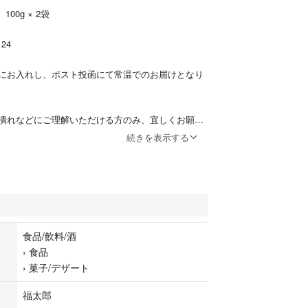
00g × 2袋
 24
にお入れし、ポスト投函にて常温でのお届けとなり
潰れなどにご理解いただける方のみ、宜しくお願い
続きを表示する
食品/飲料/酒
›
食品
›
菓子/デザート
福太郎