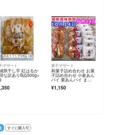
子/デザート
菓子/デザート
城県干し芋 紅はるか
和菓子詰め合わせ お菓
得な訳ありB品500g×
子詰め合わせ 小倉あん
袋
パイ 栗あんパイ まん
じゅう 最中
,350
¥1,150
送
すぐに購入可