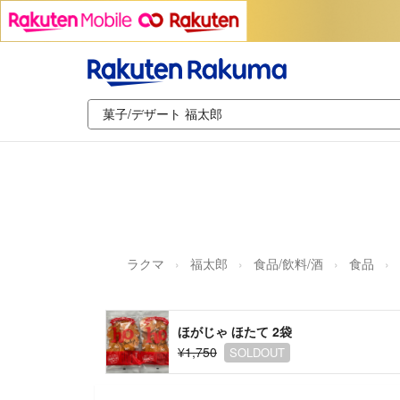
ラクマ
福太郎
食品/飲料/酒
食品
ほがじゃ ほたて 2袋
¥1,750
SOLDOUT