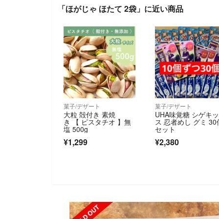
「ほがじゃ ほたて 2袋」に近い商品
菓子/デザート
菓子/デザート
大粒 殻付き 素焼
UHA味覚糖 シゲキ
き 【 ピスタチオ 】無
ス 忍者めし グミ 30
塩 500g
セット
¥1,299
¥2,380
SOLD OUT