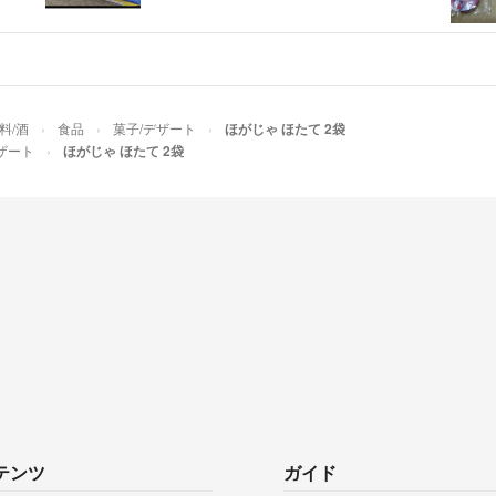
料/酒
食品
菓子/デザート
ほがじゃ ほたて 2袋
ザート
ほがじゃ ほたて 2袋
テンツ
ガイド