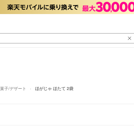
菓子/デザート
ほがじゃ ほたて 2袋