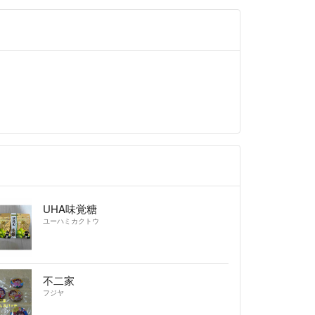
UHA味覚糖
ユーハミカクトウ
不二家
フジヤ