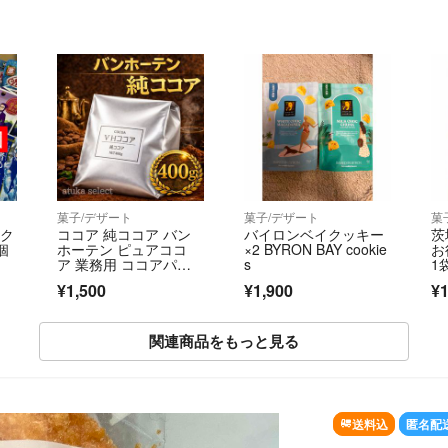
菓子/デザート
菓子/デザート
菓
ック
ココア 純ココア バン
バイロンベイクッキー
茨
個
ホーテン ピュアココ
×2 BYRON BAY cookie
お
ア 業務用 ココアパウ
s
1
ダー 高カカオ ポリフ
¥1,500
¥1,900
¥1
ェノール 製菓 お菓子
作り 無糖 400ｇ
関連商品をもっと見る
SOLD OUT
送料込
匿名配