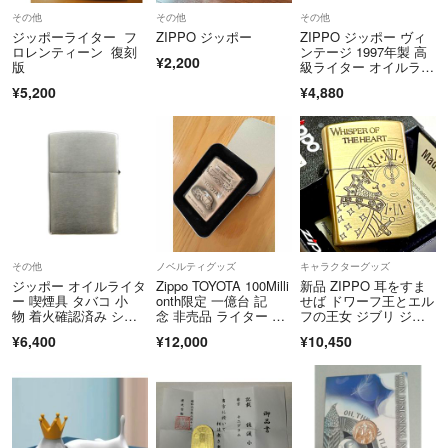
https://fril.jp/ts/official/law/a078/#return_policy
その他
その他
その他
ジッポーライター フ
ZIPPO ジッポー
ZIPPO ジッポー ヴィ
ロレンティーン 復刻
ンテージ 1997年製 高
¥2,200
版
級ライター オイルライ
ター 喫煙グッズ 喫煙
¥5,200
¥4,880
具 レディース メン
ズ シルバー系 DL6694
その他
ノベルティグッズ
キャラクターグッズ
ジッポー オイルライタ
Zippo TOYOTA 100Milli
新品 ZIPPO 耳をすま
ー 喫煙具 タバコ 小
onth限定 一億台 記
せば ドワーフ王とエル
物 着火確認済み シル
念 非売品 ライター ジ
フの王女 ジブリ ジッ
バー色
ッポー トヨタ自動車
ポー
¥6,400
¥12,000
¥10,450