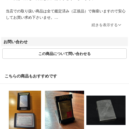
当店での取り扱い商品は全て鑑定済み（正規品）で御座いますので安心
してお買い求め下さいませ。
皆様のブランドライフを応援致します。
続きを表示する
営業日時 10:00～12:00 13:00～17:00（土日祝休み）
お問い合わせ
第305521507463号/東京都公安委員会 /古物商許可証
この商品について問い合わせる
適格請求書登録番号 T2011501020797
※商品の発送は入金確認後、３営業日以内となります。
※発送の日時指定は承っておりません。
こちらの商品もおすすめです
※商品のラッピングは行っておりません。
※お客様都合によるキャンセルは原則お受けしておりません。
＝＝＝＝＝＝＝＝＝＝＝＝＝＝
こちらのアカウントはラクマ公式パートナーの株式会社peaceによって
運営されています。
▼特商法
https://fril.jp/ts/official/law/a078/
▼返品特約