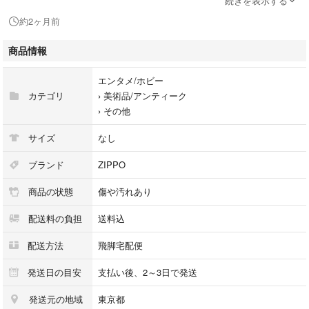
続きを表示する
シリアル及び刻印：
約2ヶ月前
状態：使用感小 擦れ 汚れ小 小傷
着火未確認 着火保証無し 現状渡し
商品情報
エンタメ/ホビー
□□□ 状態ランクについて □□□
カテゴリ
›
美術品/アンティーク
›
その他
【N】 新品
【S】 未使用品（展示品など）
サイズ
なし
【A】 傷汚れが少なく状態の良い商品
【B】 程よい使用感や多少の傷、汚れはあるが程度良好の商品
ブランド
ZIPPO
【C】 使用感の他、目立つ傷や汚れが見れる商品
商品の状態
傷や汚れあり
【D】 かなり大きな痛みがある難あり商品
※記載させていただきました状態説明・ランクは、あくまで弊社基準にて
配送料の負担
送料込
判断したものとなります。
その為、個人差による主観の差が生じる場合も御座いますので、あらかじ
配送方法
飛脚宅配便
めご了承頂いた上で、ご検討下さいませ。
発送日の目安
支払い後、2～3日で発送
pleasure（株式会社peace）が販売しています。
発送元の地域
東京都
出品中の商品につきましては全て正規品(本物）でございます。