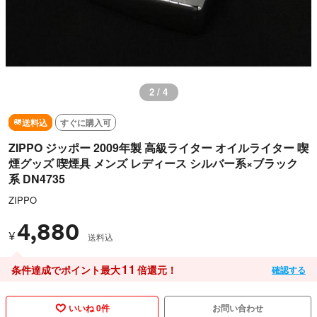
2 / 4
送料込
すぐに購入可
ZIPPO ジッポー 2009年製 高級ライター オイルライター 喫
煙グッズ 喫煙具 メンズ レディース シルバー系×ブラック
系 DN4735
ZIPPO
4,880
¥
送料込
11
条件達成でポイント最大
倍還元！
確認する
いいね 0件
お問い合わせ