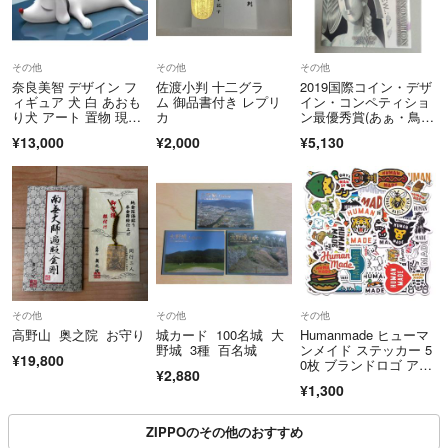
その他
その他
その他
奈良美智 デザイン フ
佐渡小判 十二グラ
2019国際コイン・デザ
ィギュア 犬 白 あおも
ム 御品書付き レプリ
イン・コンペティショ
り犬 アート 置物 現代
カ
ン最優秀賞(あぁ・鳥が
アート レジン ホワイ
飛んだ)
¥13,000
¥2,000
¥5,130
ト
その他
その他
その他
高野山 奥之院 お守り
城カード 100名城 大
Humanmade ヒューマ
野城 3種 百名城
ンメイド ステッカー 5
¥19,800
0枚 ブランドロゴ アパ
¥2,880
レル
¥1,300
ZIPPOのその他のおすすめ