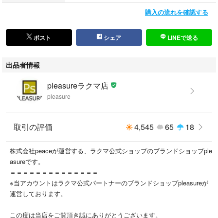
（古物許可証第305521507463東京都公安委員会）
購入の流れを確認する
All the products currently on sale are genuine and authentic.
(Used Goods License No. 305521507463)
ポスト
シェア
LINEで送る
出品者情報
pleasureラクマ店
pleasure
取引の評価
4,545
65
18
株式会社peaceが運営する、ラクマ公式ショップのブランドショップple
asureです。
＝＝＝＝＝＝＝＝＝＝＝＝＝＝
※当アカウントはラクマ公式パートナーのブランドショップpleasureが
運営しております。
この度は当店をご覧頂き誠にありがとうございます。