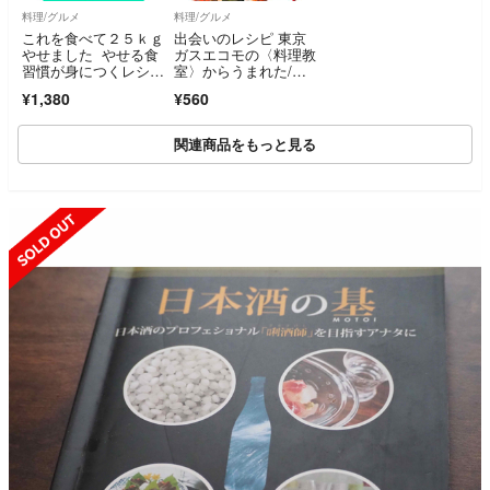
料理/グルメ
料理/グルメ
これを食べて２５ｋｇ
出会いのレシピ 東京
やせました やせる食
ガスエコモの〈料理教
習慣が身につくレシピ
室〉からうまれた/神
１０２／ねこくらりえ
奈川新聞社/東京ガス
¥1,380
¥560
(著者)
エコモ株式会社（単行
本）
関連商品をもっと見る
SOLD OUT