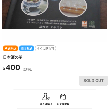
送料込
匿名配送
すぐに購入可
日本酒の基
400
¥
送料込
SOLD OUT
本人確認済
紛失補償有