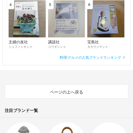
4
5
6
主婦の友社
講談社
宝島社
シュフノトモシャ
コウダンシャ
タカラジマシャ
料理/グルメの人気ブランドランキング
ページの上へ戻る
注目ブランド一覧