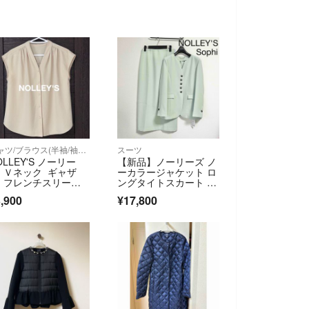
シャツ/ブラウス(半袖/袖なし)
スーツ
OLLEY'S ノーリー
【新品】ノーリーズ ノ
 Ｖネック ギャザ
ーカラージャケット ロ
 フレンチスリー
ングタイトスカート セ
 ブラウス パー
ットアップ 緑
,900
¥17,800
 オフィス オフィス
ーデ 通勤 フォーマ