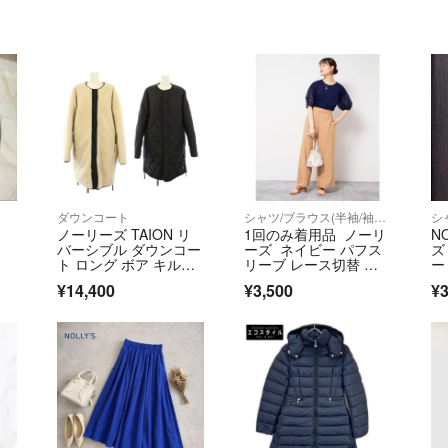
ダウンコート
シャツ/ブラウス(半袖/袖なし)
ノーリーズ TAION リ
1回のみ着用品 ノーリ
N
バーシブル ダウンコー
ーズ ネイビー パフス
ズ
ト ロング ボア キルテ
リーブ レース切替 ブ
ー
ィング
ラウス 半袖
ブ
¥14,400
¥3,500
¥3
ル
コ
ル