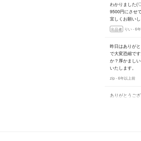
わかりました(♡
9500円にさ
宜しくお願いし
りい
- 6
出品者
昨日はありがと
で大変恐縮です
か？厚かましい
いたします。
zip
- 6年以上前
ありがとうござ
zip
- 6年以上前
コメントありが
肩から袖のあた
肩から一番下（