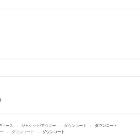
╰(*´︶`*)╯♡
ご検討下さい！
りい
- 6
出品者
はじめまして。
お願いいたしま
zip
- 6年以上前
ト
ディース
ジャケット/アウター
ダウンコート
ダウンコート
ー
ダウンコート
ダウンコート