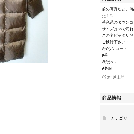
前の写真だと、何
た！♡
茶色系のダウンコ
サイズは38で汚れ等
この冬ピッタリだ
ご検討下さい！！
#ダウンコート
#茶
#暖かい
#冬服
6年以上前
商品情報
カテゴリ