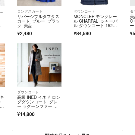
ャツ/ブラウス(半袖/袖なし)
ロングスカート
ダウンコート
ダ
リバーシブルタフタス
MONCLER モンクレー
美
ウ
カート ブルー ブラッ
ル CHARPAL シャーパ
O
ク 美品
ル ダウンコート 152c
ー
ン
m
ー
¥2,480
¥84,590
¥5
ダウンコート
 キ
高級 INED イネド ロン
中
グダウンコート グレ
 S
ー ラクーンファー フ
ード ダウン 美シルエ
¥14,800
ット Aライン 上品 レデ
ィース