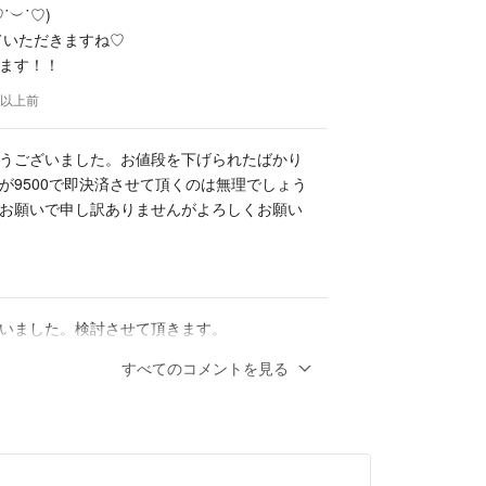
˙︶˙♡)
せていただきますね♡
ます！！
年以上前
うございました。お値段を下げられたばかり
が9500で即決済させて頂くのは無理でしょう
お願いで申し訳ありませんがよろしくお願い
いました。検討させて頂きます。
すべてのコメントを見る
とうございます！
りまで約60センチで、
お尻のあたり）までで約90センチになります