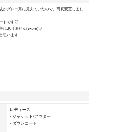
故かグレー系に見えていたので、写真変更しまし
ートです♡
はありません(๑•ᴗ•๑)♡
と思います！
レディース
›
ジャケット/アウター
›
ダウンコート