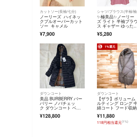
カットソー(長袖/七分)
シ
ノーリーズ ハイネッ
✨極美品✨ノーリー
クプルオーバーカット
ズ ライト 半袖ブラ
ソー キャメル
ス ギャザー ゆった
り F ピンク レーヨ
¥7,900
¥5,280
1%還元
ダウンコート
ダウンコート
美品 BURBERRY バー
【ザラ】ボリューム
バリー ノバチェッ
ルティング ロング 
ク ダウンコート ベル
綿コート フード収納
ト 黒 L
グレージュ
¥128,800
¥11,880
(1%)
118円相当還元