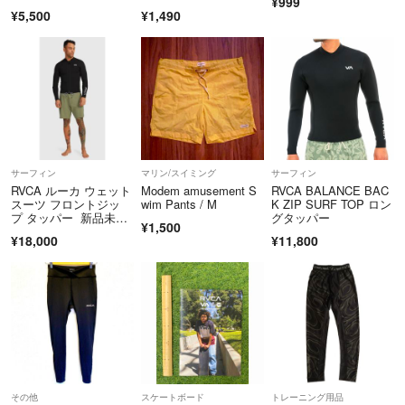
¥999
プ帽子1点物
¥5,500
¥1,490
サーフィン
マリン/スイミング
サーフィン
RVCA ルーカ ウェット
Modem amusement S
RVCA BALANCE BAC
スーツ フロントジッ
wim Pants / M
K ZIP SURF TOP ロン
プ タッパー 新品未使
グタッパー
¥1,500
用
¥18,000
¥11,800
その他
スケートボード
トレーニング用品