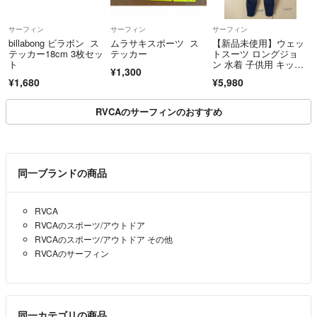
サーフィン
サーフィン
サーフィン
billabong ビラボン ス
ムラサキスポーツ ス
【新品未使用】ウェッ
テッカー18cm 3枚セッ
テッカー
トスーツ ロングジョ
ト
ン 水着 子供用 キッ
¥1,300
ズ ジュニア 身長125c
¥1,680
¥5,980
m
RVCAのサーフィンのおすすめ
同一ブランドの商品
RVCA
RVCAのスポーツ/アウトドア
RVCAのスポーツ/アウトドア その他
RVCAのサーフィン
同一カテゴリの商品