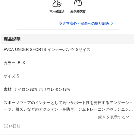
本人確認済
紛失補償有
ラクマ安心・安全への取り組み
商品説明
RVCA UNDER SHORTS インナーパンツ Sサイズ
カラー BLK
サイズ S
素材 ナイロン82％ ポリウレタン18％
スポーツウェアのインナーとして高いサポート性を発揮するアンダーショ
ーツ。肌ズレなどのアクシデントを防ぎ、ジムトレーニングやランニング
時におすすめのアイテムです。ウエストバンドや側面には、RVCAロゴや
続きを表示する
グラフィックを施しました。素材の一部にリサイクル素材を使用していま
14日前
す。