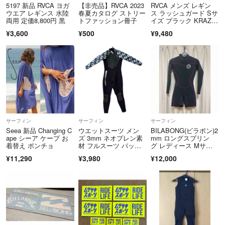
5197 新品 RVCA ヨガ
【非売品】RVCA 2023
RVCA メンズ レギン
ウエア レギンス 水陸
春夏カタログ ストリー
ス ラッシュガード Sサ
両用 定価8,800円 黒
トファッション冊子
イズ ブラック KRAZY
BEE
¥3,600
¥500
¥9,480
サーフィン
サーフィン
サーフィン
Seea 新品 Changing C
ウエットスーツ メン
BILABONG(ビラボン)2
ape シーア ケープ お
ズ 3mm ネオプレン素
mm ロングスプリン
着替え ポンチョ
材 フルスーツ バック
グ レディース Mサイ
ジップ仕様
ズ 新品タグ付
¥11,290
¥3,980
¥12,000