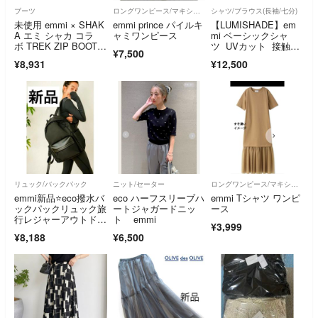
ブーツ
ロングワンピース/マキシワンピース
シャツ/ブラウス(長袖/七分)
未使用 emmi × SHAK
emmi prince パイルキ
【LUMISHADE】em
A エミ シャカ コラ
ャミワンピース
mi ベーシックシャ
ボ TREK ZIP BOOTI
ツ UVカット 接触冷
¥7,500
E AT ショートブー
感
¥8,931
¥12,500
ツ 23cm ベージュ レ
ディース 古着 中古 U
SED
リュック/バックパック
ニット/セーター
ロングワンピース/マキシワンピース
emmi新品⭐️eco撥水バ
eco ハーフスリーブハ
emmi Tシャツ ワンピ
ックパックリュック旅
ートジャガードニッ
ース
行レジャーアウトドア
ト emmi
¥3,999
運動通勤用エミ
¥8,188
¥6,500