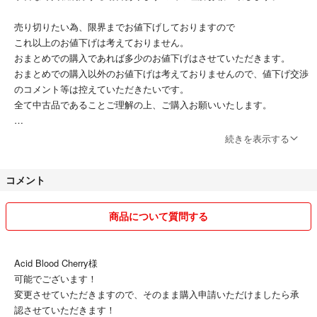
売り切りたい為、限界までお値下げしておりますので
これ以上のお値下げは考えておりません。
おまとめでの購入であれば多少のお値下げはさせていただきます。
おまとめでの購入以外のお値下げは考えておりませんので、値下げ交渉
のコメント等は控えていただきたいです。
全て中古品であることご理解の上、ご購入お願いいたします。
基本的に1番安い方法で発送させていただきます。
続きを表示する
発送方法にご希望あれば検討いたしますので、コメントお願いいたしま
す。
コメント
他質問などございましたらお気軽にどうぞ☺️
即購入OKです。
商品について質問する
Acid Blood Cherry様
可能でございます！
変更させていただきますので、そのまま購入申請いただけましたら承
認させていただきます！