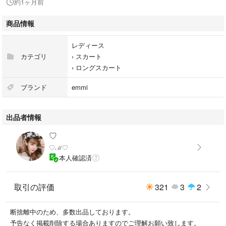
約1ヶ月前
商品情報
レディース
カテゴリ
›
スカート
›
ロングスカート
ブランド
emmi
出品者情報
♡
♡ℳ♡
本人確認済
取引の評価
321
3
2
断捨離中のため、多数出品しております。
予告なく掲載削除する場合ありますのでご理解お願い致します。