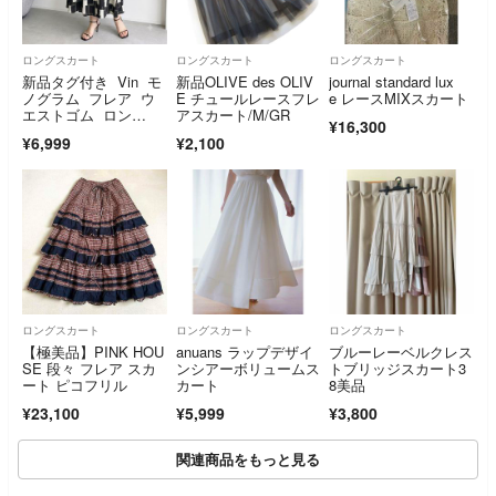
ロングスカート
ロングスカート
ロングスカート
新品タグ付き Vin モ
新品OLIVE des OLIV
journal standard lux
ノグラム フレア ウ
E チュールレースフレ
e レースMIXスカート
エストゴム ロン
アスカート/M/GR
¥16,300
グ スカート 38
¥6,999
¥2,100
ロングスカート
ロングスカート
ロングスカート
【極美品】PINK HOU
anuans ラップデザイ
ブルーレーベルクレス
SE 段々 フレア スカ
ンシアーボリュームス
トブリッジスカート3
ート ピコフリル
カート
8美品
¥23,100
¥5,999
¥3,800
関連商品をもっと見る