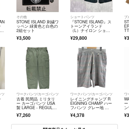
その他
ショートパンツ
ブ
AN
STONE ISLAND 刺繍ワ
『STONE ISLAND』ス
S
ン
ッペン 緑黄色と白色の
トーンアイランド
E
2組セット
（L）ナイロン ショー
T
：M
トパンツ ハーフパンツ
プ
¥3,500
¥29,800
¥3
ケ
ン
2
2
ンツ
ワークパンツ/カーゴパンツ
ワークパンツ/カーゴパンツ
ワ
ー
古着 民間品 ミリタリ
レイニングチャンプ R
W
ー カーゴパンツ USA
EIGNING CHAMP ハー
ー
製 LARGE - REGULA
フパンツ グレー地 レ
ン
R メンズw38相当/eaa6
ッド ブルー ボーダ
ズ
¥7,260
¥4,378
¥3
63059
ー メンズ