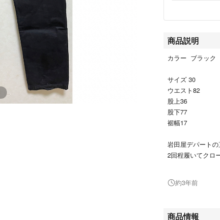
商品説明
カラー ブラック
サイズ 30
ウエスト82
股上36
股下77
裾幅17
岩田屋デパートの
2回程履いてクロ
着用感も少なく目
タグも保管してい
約3年前
商品情報