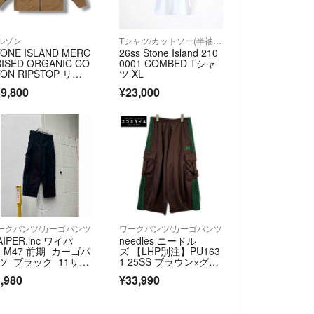
ルゾン
Tシャツ/カットソー(半袖/袖なし)
TONE ISLAND MERC
26ss Stone Island 210
RISED ORGANIC CO
0001 COMBED Tシャ
TON RIPSTOP リッ
ツ XL
ストップジップジャ
9,800
¥23,000
ット ストーンアイラ
ド L1S151200005S0
98 ブラウン L （2088
M）
ークパンツ/カーゴパンツ
ワークパンツ/カーゴパンツ
AIPER.inc ワイパ
needles ニードル
 M47 前期 カーゴパ
ズ 【LHP別注】PU163
ツ ブラック 11サイ
1 25SS ブラウン×グリ
ーン H.D.Track Pant
,980
¥33,990
s ヒザデルトラックパ
ン XS