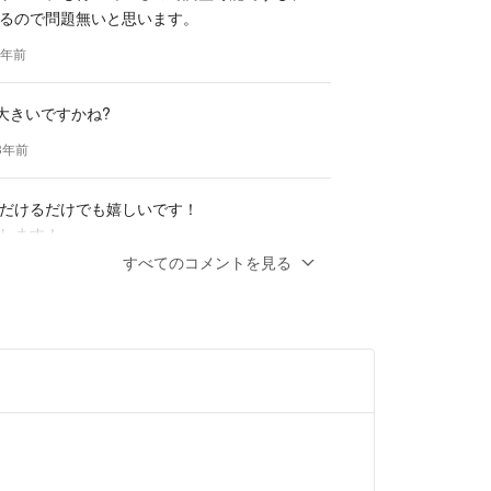
るので問題無いと思います。
3年前
と大きいですかね?
3年前
だけるだけでも嬉しいです！
します！
すべてのコメントを見る
3年前
とうございます。
訳ないですが800円値引きして33,000円で
か？
たら幸いです。
3年前