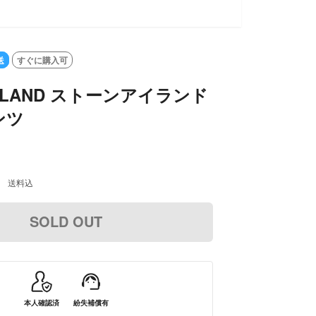
送
すぐに購入可
ISLAND ストーンアイランド
ンツ
送料込
SOLD OUT
本人確認済
紛失補償有