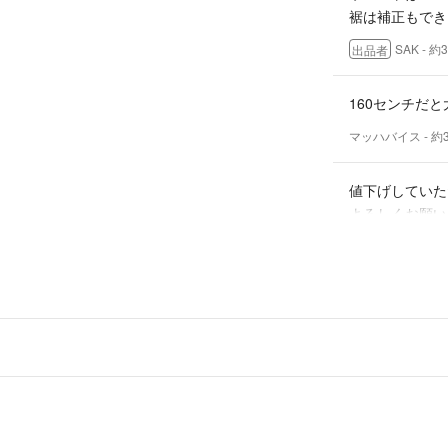
裾は補正もでき
SAK
- 約
出品者
160センチだ
マッハバイス
- 約
値下げしていた
よろしくお願い
マッハバイス
- 約
コメントありが
気持ち程度で申し
は如何でしょう
ご検討頂けまし
SAK
- 約
出品者