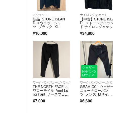
スウェット
ナイロンジャケット
新品 STONE ISLAN
【中古】STONE ISL
D スウェットシャ
D | ストーンアイラ
ツ ブラック XL
ド ナイロンジャケッ
ト ブラック サイズ
¥10,000
¥34,800
【尾張小牧店】
ワークパンツ/カーゴパンツ
ワークパンツ/カーゴパ
THE NORTH FACE ス
GRAMICCI ウェザ
ワローテイル Vent Lo
ニューナローパン
ng Pant ノースフェイ
ツ メンズ Mサイ
ス パンツ ブラック イ
ズ ブラック
¥7,000
¥6,600
ージーパンツ