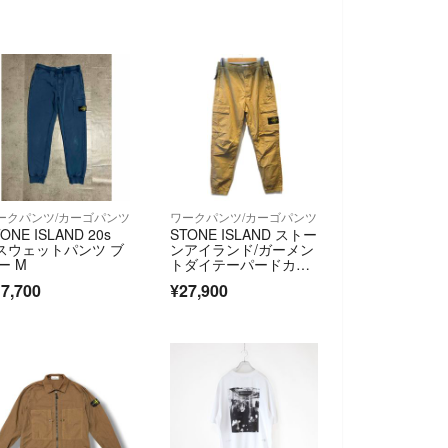
ークパンツ/カーゴパンツ
ワークパンツ/カーゴパンツ
ONE ISLAND 20s
STONE ISLAND ストー
 スウェットパンツ ブ
ンアイランド/ガーメン
ー M
トダイテーパードカー
ゴパンツ/W30/811531
7,700
¥27,900
314/ABランク/89【中
古】