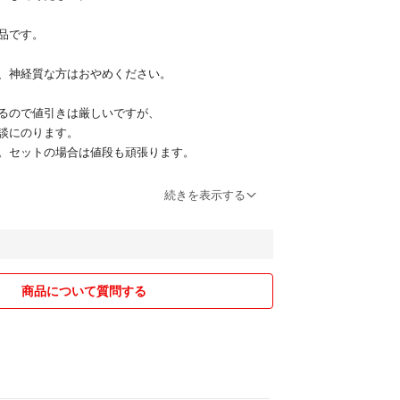
品です。
、神経質な方はおやめください。
るので値引きは厳しいですが、
談にのります。
。セットの場合は値段も頑張ります。
など遅れる場合がありますが、
続きを表示する
応いたします。
すが、ブランドサイトから参照願います。
も上記参考に願います。
ぐお答えします。
商品について質問する
からない(M.Lなど)のみ対応致します。
購入前提でのご相談のみ受付けます。
しますので、よろしくお願い致します。