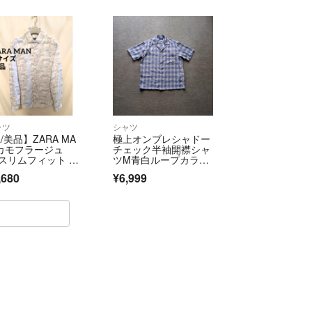
ャツ
シャツ
/美品】ZARA MA
極上オンブレシャドー
 カモフラージュ
チェック半袖開襟シャ
 スリムフィット ポ
ツM青白ループカラ
トガル製
ー タウンクラフト風
,680
¥6,999