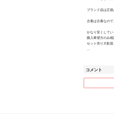
ブランド品は正規
古着は古着なので
かなり安くしてい
購入希望方のみ相
セット売り大歓迎
仕事が忙しく返事
なるべく早めの対
コメント
サイズの質問等で
同じ物がない場合
着用した感じはす
こちらでサイズが分
値引きに関して、
返事ない方は通報