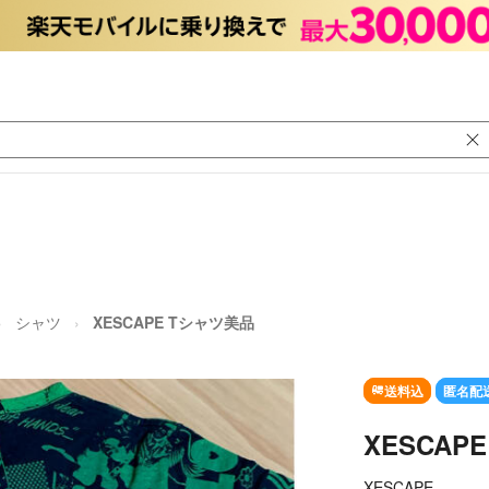
シャツ
XESCAPE Tシャツ美品
送料込
匿名配
XESCAP
XESCAPE