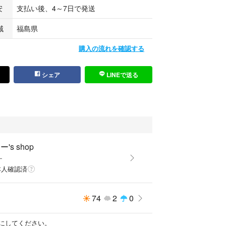
安
支払い後、4～7日で発送
域
福島県
購入の流れを確認する
シェア
LINEで送る
's shop
ー
本人確認済
74
2
0
にしてください。