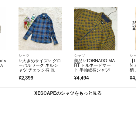
シャツ
シャツ
シ
r s
✨大きめサイズ✨ グロ
美品✨TORNADO MA
【L
ンカ
ーバルワーク ネルシ
RT トルネードマー
N
ャツ チェック柄 長
ト 半袖総柄シャツL fj0
柄
袖 XL 着回し
18
ル
¥2,399
¥4,494
¥4
XESCAPEのシャツをもっと見る