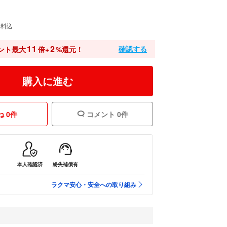
送料込
11
2
確認する
ント最大
倍+
%還元！
購入に進む
 0件
コメント 0件
本人確認済
紛失補償有
ラクマ安心・安全への取り組み