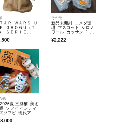
撮
その他
ＴＡＲ ＷＡＲＳ Ｕ
新品未開封 コメダ珈
Ｆ ＧＲＯＧＵ（Ｔ
琲 マスコット シロノ
） ＳＥＲＩＥ
ワール カツサンド モ
 ３ Ｇａｕｎｔｌｅ
ーニング カフェオー
,500
¥2,222
レ 4種セット
の他
f2026夏 三層猫 美術
膠 ソフビ インディ
ズソフビ 現代アー
8,000