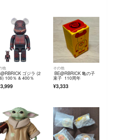
の他
その他
E@RBRICK ゴジラ (2
BE@RBRICK 亀の子
6) 100％ & 400％
束子 110周年
3,999
¥3,333