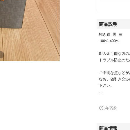
商品説明
招き猫 黒 黄
100% 400%
即入金可能な方の
トラブル防止のた
ご不明な点などが
なお、値引き交渉
下さい。
すり替え防止のた
5年弱前
商品情報