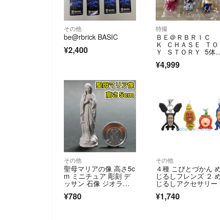
その他
特撮
be@rbrick BASIC
ＢＥ＠ＲＢＲＩＣ
Ｋ ＣＨＡＳＥ ＴＯ
¥2,400
Ｙ ＳＴＯＲＹ 5体
ット トイストーリ
¥4,999
その他
その他
聖母マリアの像 高さ5c
４種 こびとづかん 
m ミニチュア 彫刻 デ
じるしフレンズ ２ 
ッサン 石像 ジオラ
じるしアクセサリー
マ キリスト
ィギュア ガチャガ
¥780
¥1,740