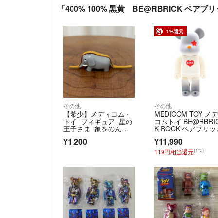
「400% 100% 黒黄 BE@RBRICK ベア
1%還元
その他
その他
【希少】メディコム・
MEDICOM TOY メ
トイ フィギュア 星の
コムトイ BE@RBRI
王子さま 象をのんだ
K ROCK ベアブリッ
蟒蛇
ク ロック フィギュ
¥1,200
¥11,990
ア 人形 ブラック/ホ
イト/レッド
(1%)
119円相当還元