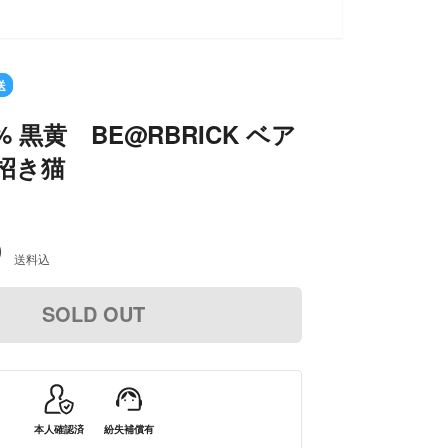
送
00% 黒黄 BE@RBRICK ベア
招き猫
0
送料込
SOLD OUT
本人確認済
紛失補償有