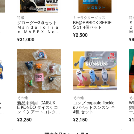
特撮
キャラクターグッズ
特
グローグー3点セット
BE@RBRICK SERIE
Ｓ
Ｍａｎｄａｌｏｒｉａ
S 51 4個セット
Ｄ
セ
ｎ ＭＡＦＥＸ Ｎｏ．
Ｍ
¥2,500
ー
２００ Ｔ
Ｓ
¥31,000
¥9
ｔ
その他
その他
そ
め
新品未開封 DAISUK
コンプ capsule flockie
W
め
E KONDO ダイスケコ
s パペットスンスン 全
數
 フ
ンドウ アートコレクシ
4種 セット
ー
チャ
ョン3 マスコットフィ
ト
¥3,250
¥2,150
¥1
ギュア3 コンプリート
セット