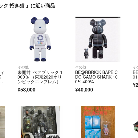
ブリック 招き猫 」に近い商品
その他
その他
そ
ディ
未開封 ベアブリック 1
BE@RBRICK BAPE C
B
C
000％ （東京2020オリ
DG CAMO SHARK 10
01
ンピックエンブレム）
0% 400%
¥2
¥58,000
¥40,000
ワ