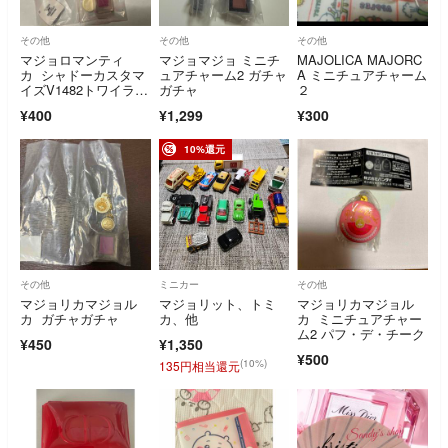
その他
その他
その他
マジョロマンティ
マジョマジョ ミニチ
MAJOLICA MAJORC
カ シャドーカスタマ
ュアチャーム2 ガチャ
A ミニチュアチャーム
イズV1482トワイライ
ガチャ
２
トミニチュアチャーム
¥400
¥1,299
¥300
10%還元
その他
ミニカー
その他
マジョリカマジョル
マジョリット、トミ
マジョリカマジョル
カ ガチャガチャ
カ、他
カ ミニチュアチャー
ム2 パフ・デ・チーク
¥450
¥1,350
¥500
(10%)
135円相当還元