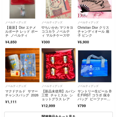
ノベルティグッズ
ノベルティグッズ
ノベルティグッズ
【最新】Dior エナメ
🩷ちいかわ マツキヨ
Christian Dior クリス
ルポーチ レッド ポー
ココカラ ノベルテ
チャンディオール 扇
チ ノベルティ
ィ マルチケース🩷
子 ピンク
¥4,850
¥300
¥6,900
ノベルティグッズ
ノベルティグッズ
ノベルティグッズ
マクドナルド サマー
【新品未使用】ルパン
サントリー生ビール B
チャンスバッグ 2026
三世 チャミスル シ
E:FIRST コラボ 保冷
ョットグラス レア
バッグ ビーファース
¥1,111
ト 限定
¥12,999
¥799
関連商品をもっと見る