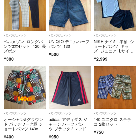
パンツ/スパッツ
パンツ/スパッツ
パンツ/スパッツ
ベルメゾン ロングパ
UNIQLO デニムハーフ
NIKE ナイキ 半袖 シ
ンツ3本セット 120 長
パンツ 130
ョートパンツ キッ
ズボン
ズ ジュニア Lサイ
¥500
ズ 155㎝
¥380
¥2,999
パンツ/スパッツ
パンツ/スパッツ
パンツ/スパッツ
オーシャン&グラウン
adidas アディダス ジ
140 ユニクロ ステテ
ド パッチワーク柄 シ
ャージ ハーフ パン
コ 2枚セット
ョートパンツ 140c
ツ ブラック / レッド 1
¥750
m 夏物 ハーフパンツ
40
¥400
¥950
🌈🐯✨