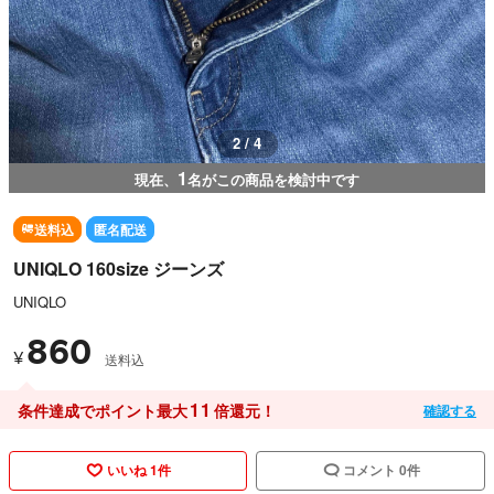
2 / 4
1
現在、
名がこの商品を検討中です
送料込
匿名配送
UNIQLO 160size ジーンズ
UNIQLO
860
¥
送料込
11
条件達成でポイント最大
倍還元！
確認する
いいね 1件
コメント 0件