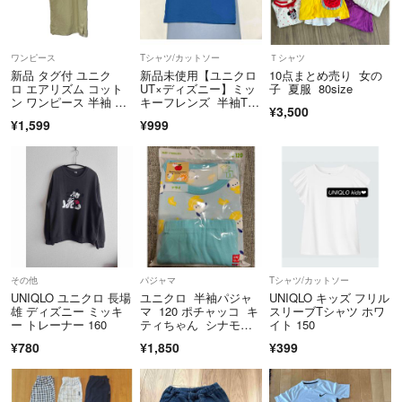
せていただきます。配送は基本ラクマパックにしておりますのでそちら
の規定にて取扱させていただいております 配送の仕方にご希望がある
場合、料金上乗せにはなりますがご購入前にご相談ください。
ワンピース
Tシャツ/カットソー
Ｔシャツ
新品 タグ付 ユニク
新品未使用【ユニクロ
10点まとめ売り 女の
ロ エアリズム コット
UT×ディズニー】ミッ
子 夏服 80size
◎最後に一部の商品は他のサイトでも出品しております。
ン ワンピース 半袖 13
キーフレンズ 半袖Tシ
¥3,500
また他のサイトで売れた場合予告なく取り下げますので予めご了承くだ
0cm
ャツ 130
¥1,599
¥999
さい。
その他
パジャマ
Tシャツ/カットソー
UNIQLO ユニクロ 長場
ユニクロ 半袖パジャ
UNIQLO キッズ フリル
雄 ディズニー ミッキ
マ 120 ポチャッコ キ
スリーブTシャツ ホワ
ー トレーナー 160
ティちゃん シナモロ
イト 150
ール ユニクロキッ
¥780
¥1,850
¥399
ズ ユニクロパジャ
マ サンリオ