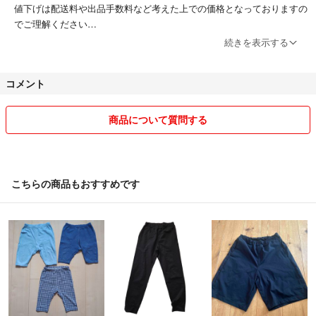
値下げは配送料や出品手数料など考えた上での価格となっておりますの
でご理解ください
続きを表示する
☆値下げにつきまして☆
単品値下げ不可
コメント
おまとめ購入は、
2点で5%off
商品について質問する
3点以上で10%off
コメント欄にてどの商品をご希望されるのかを載せていただきますよう
お願い致します。おまとめ割引は購入前に適用させていただきますので
こちらの商品もおすすめです
予めご了承くださいませ。
またセール中はおまとめ購入より単品購入の方が優先される傾向があり
ます。早い者勝ちなので予めご了承ください。
★発送につきまして★
当方、仕事・家事・育児をしているため、現状日々が慌ただしく、ご質
問頂いてもコメントや発送が遅くなる傾向があります。発送については