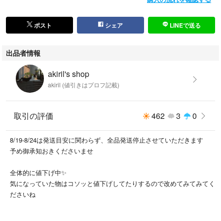
ポスト
シェア
LINEで送る
出品者情報
akiril's shop
akiril (値引きはプロフ記載)
取引の評価
462
3
0
8/19-8/24は発送目安に関わらず、全品発送停止させていただきます
予め御承知おきくださいませ
全体的に値下げ中✨
気になっていた物はコソッと値下げしてたりするので改めてみてみてく
ださいね