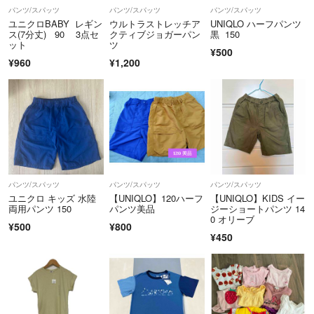
基本的に表示している日数にて対応させていただいております。
パンツ/スパッツ
パンツ/スパッツ
パンツ/スパッツ
ユニクロBABY レギン
ウルトラストレッチア
UNIQLO ハーフパンツ
育児中の環境をご理解頂ける方は大歓迎です^ ^
ス(7分丈) 90 3点セ
クティブジョガーパン
黒 150
ット
ツ
¥500
¥960
¥1,200
▼購入・返品・クレーム・配送トラブルにつきましてお品物に関しては
素人検品のため見落としがあるかもしれません。ご容赦ください。
※また購入希望ですとのコメントは残さなくて構いませんのでそのまま
購入申請をされてお待ちくださいますようお願い申し上げます。申請さ
れている一番先の方を優先させていただきます
また最近、購入申請後、キャンセルや支払いをしない方が出てきており
パンツ/スパッツ
パンツ/スパッツ
パンツ/スパッツ
ます。当方では申請後のキャンセルは承っておりません。それでもキャ
ユニクロ キッズ 水陸
【UNIQLO】120ハーフ
【UNIQLO】KIDS イー
ンセルされる方は「営業妨害疑いあり」と評価に表示させていただきま
両用パンツ 150
パンツ美品
ジーショートパンツ 14
すので予めお知らせさせて頂きます。
0 オリーブ
¥500
¥800
¥450
ご購入後はノンクレーム,ノンリターンのお取扱とさせていただきま
す。お客様の見当違いや気分によるものなどお客様都合に関しましての
ご返品はお客様負担でお願い致します。
また配送中に起きた事故については責任を負えません。調査の協力はさ