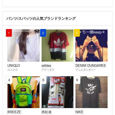
パンツ/スパッツの人気ブランドランキング
1
2
3
UNIQLO
adidas
DENIM DUNGAREE
ユニクロ
アディダス
デニムダンガリー
4
5
6
BREEZE
西松屋
NIKE