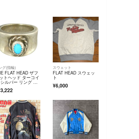
ング(指輪)
スウェット
HE FLAT HEAD ザフ
FLAT HEAD スウェッ
ットヘッド ターコイ
ト
 シルバー リング シ
¥6,000
バー系 ライトブルー
3,222
 約17号【中古】