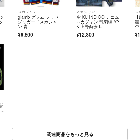
スカジャン
スカジャン
ス
ルジ
glamb グラム フラワー
空 KU INDIGO デニム
【
ッ
ジャガードスカジャ
スカジャン 龍刺繍 Y2
麗
ン 青
K 上野商会 L
ジ
起
¥6,800
¥12,800
¥1
妓
鷲
/山
関連商品をもっと見る