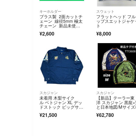
キーホルダー
スウェット
ブラス製 2面カットチ
フラットヘッド フ
ェーン 線径5mm 極太
ップスエットジャケ
チェーン 新品未使
ト
用！いぶし加工
¥2,600
¥8,000
スカジャン
スカジャン
未着用 木梨サイク
【新品】テーラー東
ル ベトジャン XL デッ
洋 スカジャン 黒龍×
ドストック ビッグサイ
と日本地図/Mサイズ
ズ とんねるず 木梨憲
田涼介着用
¥21,500
¥62,780
武 ベトナムジャケッ
ト 世田谷ベース