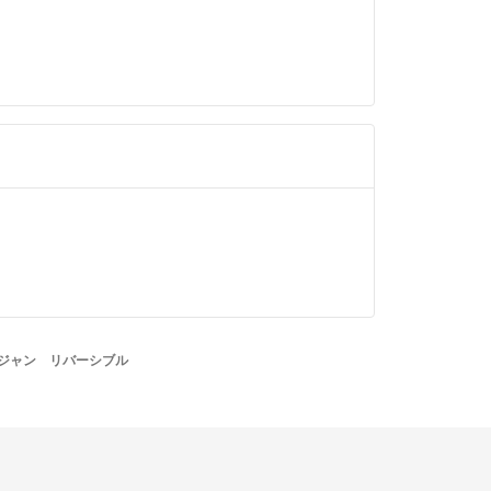
すが、¥18.000で譲っていただけませんか？
しくお願いします。
前
ありがとうございます
前
になります、あくまでも素人採寸になりますのでよ
します。
年弱前
ジャン リバーシブル
。着丈 身幅 袖丈の寸法を教えてくださ
前