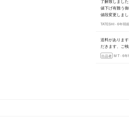
了解致しました
値下げ有難う御
値段変更しまし
TATESHI
- 6年弱
送料があります
だきます、ご検
M T
- 6
出品者
わかりました。
¥20.000で
宜しくお願いし
TATESHI
- 6年弱
すいませんが、
しいです、申し
M T
- 6
出品者