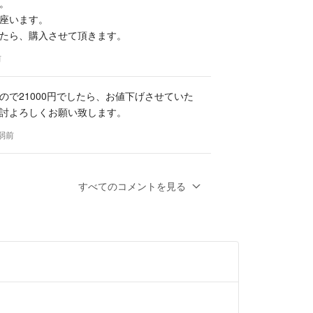
。
座います。
たら、購入させて頂きます。
前
ので21000円でしたら、お値下げさせていた
討よろしくお願い致します。
年弱前
すべてのコメントを見る
したら、どうでしょうか？
ます。
前
送料等を考えますと、そこまでの値下げは厳
訳ありません。
年弱前