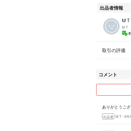
出品者情報
M T
M T
取引の評価
コメント
ありがとうござ
M T
- 6
出品者