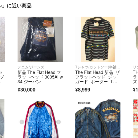
ル」に近い商品
デニム/ジーンズ
Tシャツ/カットソー(半袖/袖なし)
リ
フラ
新品 The Flat Head フ
The Flat Head 新品 ザ
T
シブ
ラットヘッド 3005AI w
フラットヘッド ジャ
ラ
ガ
34 ジーパン
ガード ボーダー Tシ
ズ
ャツ 日本製 XL
ル
¥30,000
¥8,999
¥1
系