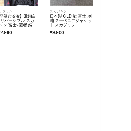
カジャン
スカジャン
廃盤☆激渋】飛翔白
日本製 OLD 龍 富士 刺
 リバーシブル スカ
繍 スーベニアジャケッ
ャン 富士×芸者 縁
ト スカジャン
 00s 入手困難 舞
2,980
¥9,900
 吉祥 花魁 VINTAGE