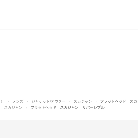
購入を考えてま
すみません、宜
TATESHI
- 6年弱
分かりました。
検討します。
TATESHI
- 6年弱
60.48.50
ろしくお願い致
M T
- 6
出品者
ド）
メンズ
ジャケット/アウター
スカジャン
フラットヘッド スカ
スカジャン
フラットヘッド スカジャン リバーシブル
質問失礼します
い。
TATESHI
- 6年弱