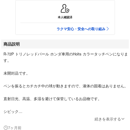
本人確認済
ラクマ安心・安全への取り組み
商品説明
R-72P トリノレッドパール ホンダ車用のHolts カラータッチペンになりま
す。
未開封品です。
ペンを振るとカチカチ中の球が動きますので、液体の固着はありません。
直射日光、高温、多湿を避けて保管しているお品物です。
シビック
トゥデイ
続きを表示する
シティー
7ヶ月前