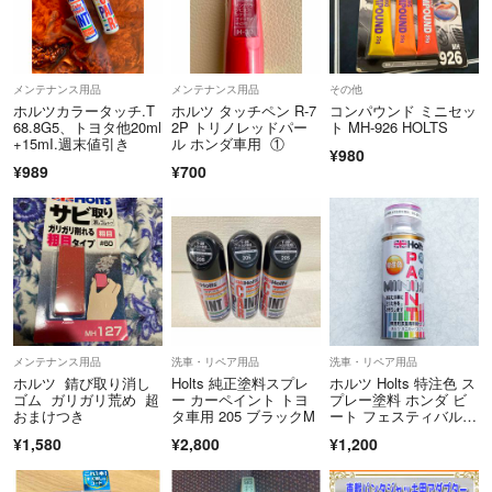
メンテナンス用品
メンテナンス用品
その他
ホルツカラータッチ.T
ホルツ タッチペン R-7
コンパウンド ミニセッ
68.8G5、トヨタ他20ml
2P トリノレッドパー
ト MH-926 HOLTS
+15mI.週末値引き
ル ホンダ車用 ①
¥980
¥989
¥700
メンテナンス用品
洗車・リペア用品
洗車・リペア用品
ホルツ 錆び取り消し
Holts 純正塗料スプレ
ホルツ Holts 特注色 ス
ゴム ガリガリ荒め 超
ー カーペイント トヨ
プレー塗料 ホンダ ビ
おまけつき
タ車用 205 ブラックM
ート フェスティバルレ
ッド
¥1,580
¥2,800
¥1,200