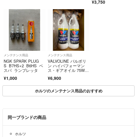
¥3,750
メンテナンス用品
メンテナンス用品
NGK SPARK PLUG
VALVOLINE バルボリ
S B7HS×2 B6HS ベ
ン ハイパフォーマン
スパ ランブレッタ
ス・ギアオイル 75W9
0 1USQt 新品2本セッ
¥1,000
¥6,900
ト
ホルツのメンテナンス用品のおすすめ
同一ブランドの商品
ホルツ