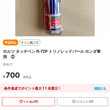
1 / 2
送料込
すぐに購入可
ホルツ タッチペン R-72P トリノレッドパール ホンダ車
用 ②
ホルツ
700
¥
送料込
11
条件達成でポイント最大
倍還元！
確認する
いいね 0件
コメント 0件