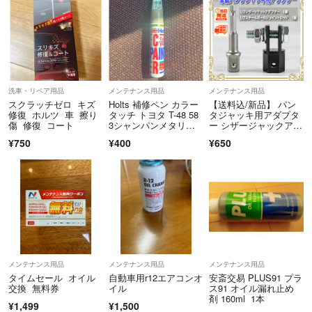
洗車・リペア用品
メンテナンス用品
メンテナンス用品
スクラッチゼロ キズ
Holts 補修ペン カラー
【送料込/新品】 パン
修復 ホルツ 車 擦り
タッチ トヨタ T-48 58
タジャッキ用アダプタ
傷 修復 コート
3シャンパンメタリッ
ー シザージャックアダ
ク
プター ジャッキヘルパ
¥750
¥400
¥650
ー タイヤ交換 工具 ㉓
メンテナンス用品
メンテナンス用品
メンテナンス用品
タイムセール オイル
自動車用r12エアコンオ
安斎交易 PLUS91 プラ
交換 無料券
イル
ス91 オイル漏れ止め
剤 160ml 1本
¥1,499
¥1,500