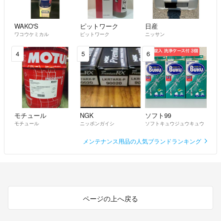
WAKO'S
ピットワーク
日産
ワコウケミカル
ピットワーク
ニッサン
4
5
6
モチュール
NGK
ソフト99
モチュール
ニッポンガイシ
ソフトキュウジュウキュウ
メンテナンス用品の人気ブランドランキング
ページの上へ戻る