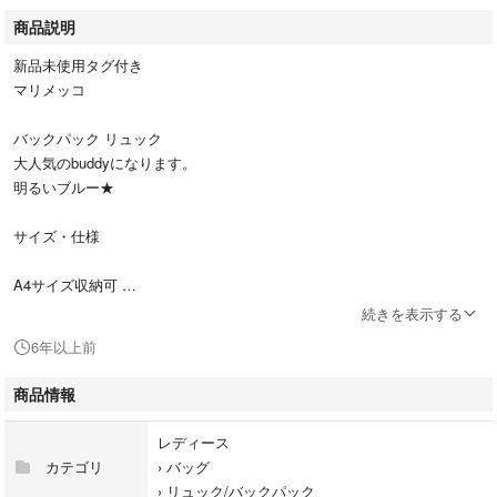
商品説明
新品未使用タグ付き
マリメッコ
バックパック リュック
大人気のbuddyになります。
明るいブルー★
サイズ・仕様
A4サイズ収納可
高さ:43cm 幅28cm マチ18cm
続きを表示する
ショルダーベルト : 40cm-80cm
6年以上前
ファスナー式開閉
外側 : ポケット大×1 ポケット小×3
商品情報
素材:ナイロン100%
レディース
カテゴリ
›
バッグ
★フィンランド アウトレット店購入
›
リュック/バックパック