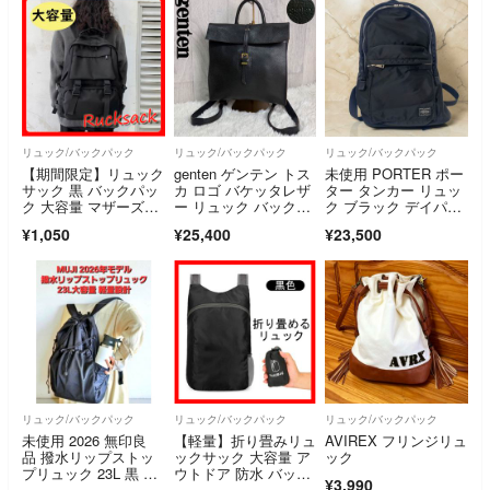
リュック/バックパック
リュック/バックパック
リュック/バックパック
【期間限定】リュック
genten ゲンテン トス
未使用 PORTER ポー
サック 黒 バックパッ
カ ロゴ バケッタレザ
ター タンカー リュッ
ク 大容量 マザーズバ
ー リュック バックパ
ク ブラック デイパッ
ック 男女兼用
ック 黒
ク 黒 廃盤 吉田カバ
¥1,050
¥25,400
¥23,500
ン バッグ
リュック/バックパック
リュック/バックパック
リュック/バックパック
未使用 2026 無印良
【軽量】折り畳みリュ
AVIREX フリンジリュ
品 撥水リップストッ
ックサック 大容量 ア
ック
プリュック 23L 黒 軽
ウトドア 防水 バック
¥3,990
量 A4 通勤 旅行 即発
パック 黒