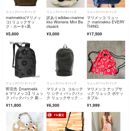
リュック/バックパック
リュック/バックパック
リュック/バックパック
marimekko(マリメッ
訳ありadidas×marime
マリメッコ リュッ
コ) リュックサッ
kko Womens Mini Ba
ク marimekko EVERY
ク - カーキ×黒
ckpack
THING
¥5,600
¥3,000
¥17,500
リュック/バックパック
リュック/バックパック
リュック/バックパック
即完売【marimekk
マリメッコ コルッテ
マリメッコ ナップサ
o マリメッコ】リュッ
リ シティ バックパッ
ック リュック ポケッ
ク バックパック 新品
ク リュックサック ダ
タブル
未使用
ークグレー
¥11,800
¥6,300
¥1,999
1%還元