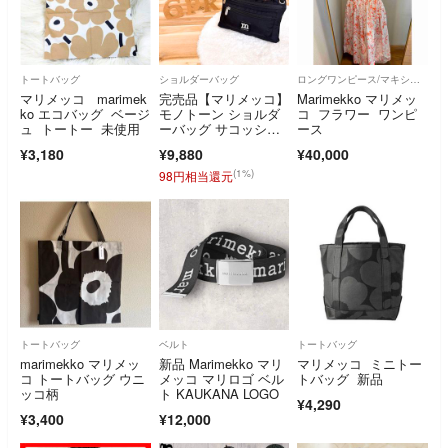
トートバッグ
ショルダーバッグ
ロングワンピース/マキシワンピース
マリメッコ marimek
完売品【マリメッコ】
Marimekko マリメッ
ko エコバッグ ベージ
モノトーン ショルダ
コ フラワー ワンピ
ュ トートー 未使用
ーバッグ サコッシ
ース
ュ mロゴ 黒×白 ブラ
¥3,180
¥9,880
¥40,000
ック×ホワイト 斜め掛
け クロスボディ 軽量
(1%)
98円相当還元
トートバッグ
ベルト
トートバッグ
marimekko マリメッ
新品 Marimekko マリ
マリメッコ ミニトー
コ トートバッグ ウニ
メッコ マリロゴ ベル
トバッグ 新品
ッコ柄
ト KAUKANA LOGO
¥4,290
¥3,400
¥12,000