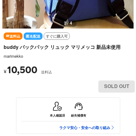
2 / 4
送料込
匿名配送
すぐに購入可
buddy バックパック リュック マリメッコ 新品未使用
marimekko
10,500
¥
送料込
SOLD OUT
本人確認済
紛失補償有
ラクマ安心・安全への取り組み