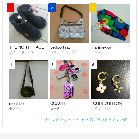
1
2
3
THE NORTH FACE
LeSportsac
marimekko
ザノースフェイス
レスポートサック
マリメッコ
4
5
6
mont bell
COACH
LOUIS VUITTON
モンベル
コーチ
ルイヴィトン
リュック/バックパックの人気ブランドランキング