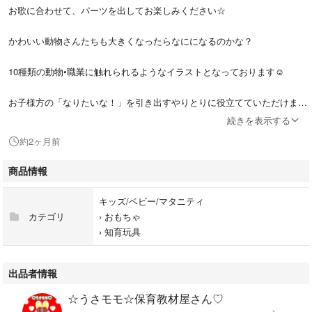
お歌に合わせて、パーツを出してお楽しみください☆
かわいい動物さんたちも大きくなったらなにになるのかな？
10種類の動物•職業に触れられるようなイラストとなっております☺︎
お子様方の「なりたいな！」を引き出すやりとりに役立てていただけます
と幸いです☆誕生日会でもご活用をしていただけます(^^)
続きを表示する
約2ヶ月前
パネルボードのご用意をしてくださるよう、どうかよろしくお願い致しま
す⭐︎
商品情報
☆*:.。内容。.:*☆
キッズ/ベビー/マタニティ
カテゴリ
›
おもちゃ
①動物の園児達✖️2種類
›
知育玩具
②くまのお医者さん
③ねこの床屋さん
出品者情報
④うさぎのケーキ屋さん
☆うさモモ☆保育教材屋さん♡
⑤いぬのおまわりさん