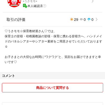
⭐︎うさモモ⭐︎
⑥ねずみのおすもうさん
本人確認済
⑦たぬきの絵描きさん
⑧キツネのモデルさん
取引の評価
29
0
0
⑨とりの音楽家さん
⑩トラのコックさん
♡うさモモ☆保育教材屋さん♡では、
⑪パンダのお花屋さん
保育士の皆様・幼稚園教諭の皆様・保育に携わる皆様方へ、ハンドメイ
ドのパネルシアターやシアター素材をご用意させていただいております
⑫指✖️5種類
☺︎
以上の17パーツとなります。
お子さまとの大切なお時間に“ワクワク”と、笑顔をお届けできますと幸
（並口Pペーパー6.5枚分に印刷してあります）
いです♡
⭐︎家庭用プリンターを使用しているため、薄くローラー線が入ったり、色
ムラがあったりすることもございます（ ; ; ）
コメント
申し訳ございませんm(_ _)m
商品について質問する
#大きくなったらなんになる
#お誕生日会
#保育教材
#パネルシアター