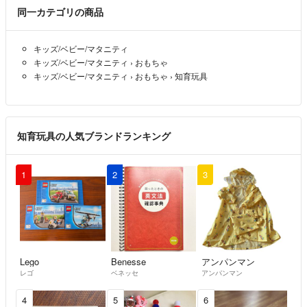
同一カテゴリの商品
#保育園 #こども園 #幼稚園
#子育て支援
#卒園式
キッズ/ベビー/マタニティ
キッズ/ベビー/マタニティ
›
おもちゃ
キッズ/ベビー/マタニティ
›
おもちゃ
›
知育玩具
知育玩具の人気ブランドランキング
1
2
3
Lego
Benesse
アンパンマン
レゴ
ベネッセ
アンパンマン
4
5
6