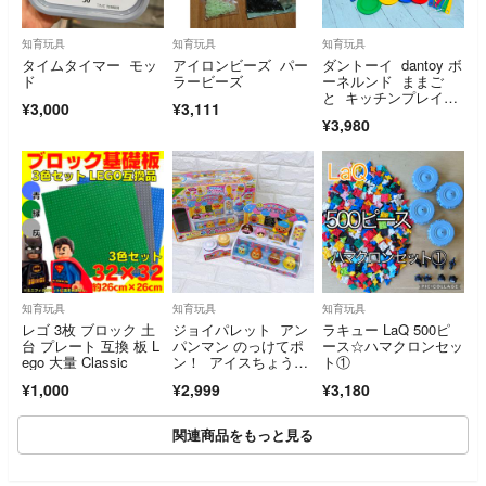
知育玩具
知育玩具
知育玩具
タイムタイマー モッ
アイロンビーズ パー
ダントーイ dantoy ボ
ド
ラービーズ
ーネルンド ままご
と キッチンプレイセ
¥3,000
¥3,111
ット 知育玩具
¥3,980
知育玩具
知育玩具
知育玩具
レゴ 3枚 ブロック 土
ジョイパレット アン
ラキュー LaQ 500ピ
台 プレート 互換 板 L
パンマン のっけてポ
ース☆ハマクロンセッ
ego 大量 Classic
ン！ アイスちょうだ
ト①
い‼︎
¥1,000
¥2,999
¥3,180
関連商品をもっと見る