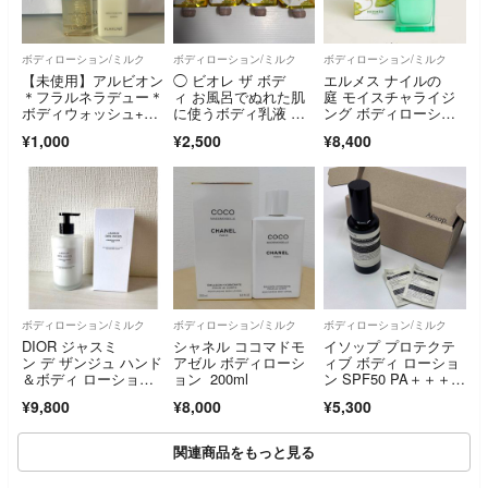
ボディローション/ミルク
ボディローション/ミルク
ボディローション/ミルク
【未使用】アルビオン
◯ ビオレ ザ ボデ
エルメス ナイルの
＊フラルネラデュー＊
ィ お風呂でぬれた肌
庭 モイスチャライジ
ボディウォッシュ+ボ
に使うボディ乳液 金
ング ボディローショ
ディミルク
木犀の香り つりさげ
ン 200ml UN…
¥1,000
¥2,500
¥8,400
パック(285ml) ×4
ボディローション/ミルク
ボディローション/ミルク
ボディローション/ミルク
DIOR ジャスミ
シャネル ココマドモ
イソップ プロテクテ
ン デ ザンジュ ハンド
アゼル ボディローシ
ィブ ボディ ローショ
＆ボディ ローショ
ョン 200ml
ン SPF50 PA＋＋＋
ン 300ml 新品未使用
＋ 150ml 未使用新品
¥9,800
¥8,000
¥5,300
関連商品をもっと見る