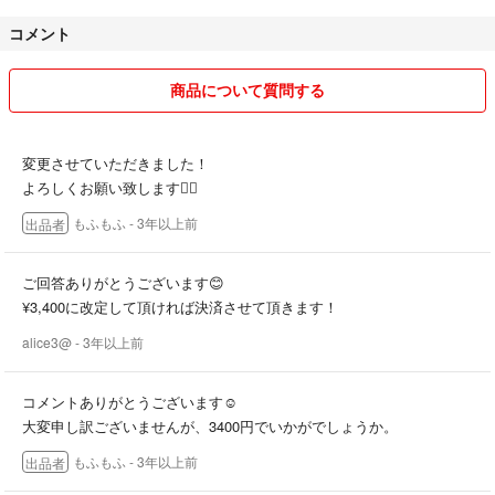
・自宅保管となりますので、予めご了承ください。
コメント
・商品の状態が新品・未使用と記載のある商品以外は基本的に中古品と
なりますので、ご了承ください。
・交渉中であっても購入された方を優先させていただきます。
商品について質問する
・コンビニやATMでお支払いの場合は事前に振り込み日を、ご連絡く
ださい。
・発送後のトラブル、紛失、破損等については責任を負いかねます。
変更させていただきました！
・購入後のキャンセル、返金、クレームは受け付けておりませんので、
よろしくお願い致します🙇‍♀️
事前にご相談をお願い致します。
もふもふ
- 3年以上前
出品者
ご回答ありがとうございます😊
¥3,400に改定して頂ければ決済させて頂きます！
alice3@
- 3年以上前
コメントありがとうございます☺️
大変申し訳ございませんが、3400円でいかがでしょうか。
もふもふ
- 3年以上前
出品者