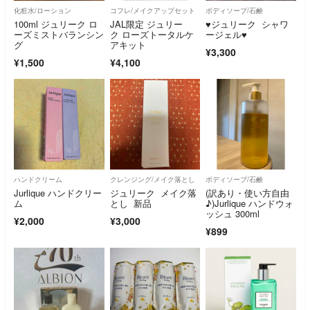
化粧水/ローション
コフレ/メイクアップセット
ボディソープ/石鹸
100ml ジュリーク ロ
JAL限定 ジュリー
♥︎ジュリーク シャワ
ーズミストバランシン
ク ローズトータルケ
ージェル♥︎
グ
アキット
¥3,300
¥1,500
¥4,100
ハンドクリーム
クレンジング/メイク落とし
ボディソープ/石鹸
Jurlique ハンドクリー
ジュリーク メイク落
(訳あり・使い方自由
ム
とし 新品
♪)Jurlique ハンドウォ
ッシュ 300ml
¥2,000
¥3,000
¥899