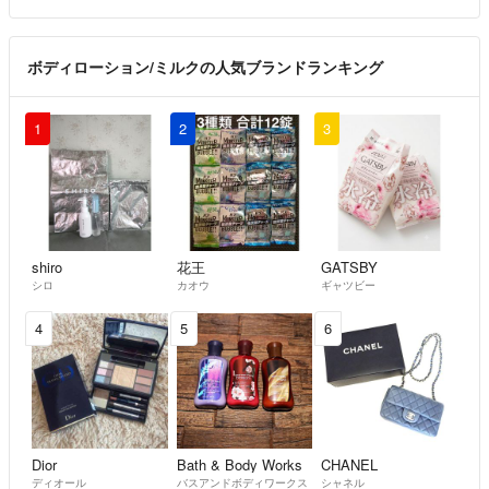
ボディローション/ミルクの人気ブランドランキング
1
2
3
shiro
花王
GATSBY
シロ
カオウ
ギャツビー
4
5
6
Dior
Bath & Body Works
CHANEL
ディオール
バスアンドボディワークス
シャネル