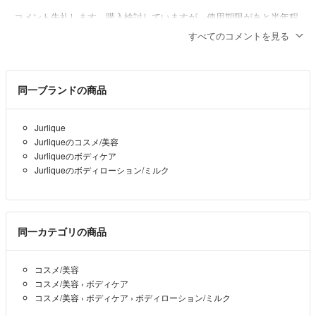
コメント失礼します。購入検討していますが、使用期限があと半年程
ですので、３千円にして頂ければ幸いです！即決支払いさせて頂きま
すべてのコメントを見る
す！
alice3@
- 3年以上前
同一ブランドの商品
Jurlique
Jurliqueのコスメ/美容
Jurliqueのボディケア
Jurliqueのボディローション/ミルク
同一カテゴリの商品
コスメ/美容
コスメ/美容
›
ボディケア
コスメ/美容
›
ボディケア
›
ボディローション/ミルク