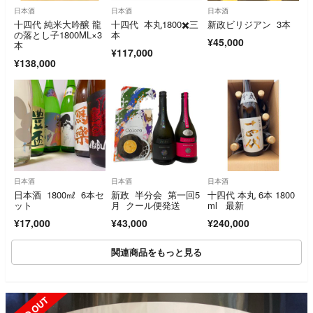
日本酒
日本酒
日本酒
十四代 純米大吟醸 龍
十四代 本丸1800✖️三
新政ビリジアン 3本
の落とし子1800ML×3
本
¥45,000
本
¥117,000
¥138,000
日本酒
日本酒
日本酒
日本酒 1800㎖ 6本セ
新政 半分会 第一回5
十四代 本丸 6本 1800
ット
月 クール便発送
ml 最新
¥17,000
¥43,000
¥240,000
関連商品をもっと見る
SOLD OUT