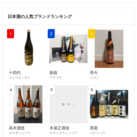
日本酒の人気ブランドランキング
1
2
3
十四代
新政
而今
ジュウヨンダイ
アラマサ
ジコン
4
5
6
高木酒造
木屋正酒造
黒龍
タカギシュゾウ
キヤショウシュゾウ
コクリュウ