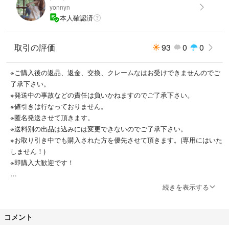
yonnyn
本人確認済
取引の評価
93
0
0
※ご購入後の返品、返金、交換、クレームなはお受けできませんのでご
了承下さい。
※発送中の事故などの責任は負いかねますのでご了承下さい。
※値引きは行なっておりません。
※匿名発送させて頂きます。
※送料別の出品は込みには変更できないのでご了承下さい。
※お取り引き中でも購入された方を優先させて頂きます。(専用にはいた
しません！)
※即購入大歓迎です！
小さい子供がいるので返信、発送に時間がかかってしまうことがあるか
続きを表示する
と思うのでご了承宜しくお願い致します。
気持ちの良いお取り引きができるよう心掛けておりますので宜しくお願
コメント
い致します(o^^o)