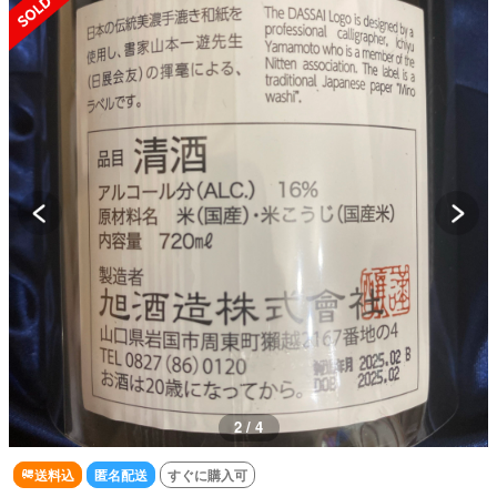
2 / 4
送料込
匿名配送
すぐに購入可