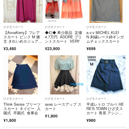
ひざ丈スカート
ひざ丈スカート
ひざ丈スカート
【AnnaKerry】フレア
◆幻◆ 希少新品 定価
a.v.v MICHEL KLEI
スカート ピンク M 膝
4.7万円 ADORE プリ
N 刺繍レース綿ギンガ
丈 きれいめカジュア
ントスカート VERY
ムチェックスカート
ル 上品
¥3,480
¥23,900
¥699
ひざ丈スカート
ひざ丈スカート
ひざ丈スカート
Think Sense プリーツ
axes レースアップ ス
平成レトロ ブルベ HE
スカート ネイビー 入
カート
RE'S TOWN ひざ丈ス
園式 卒園式 食事会
カート 青系 アシンメ
¥1,800
トリー
¥1,800
¥980