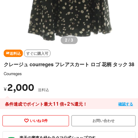
2 / 3
送料込
すぐに購入可
クレージュ courreges フレアスカート ロゴ 花柄 タック 38
Courreges
2,000
¥
送料込
11
2
条件達成でポイント最大
倍+
%還元！
確認する
いいね 0件
お問い合わせ
楽天の審査を経たラクマ公式ショップです