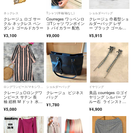
ネックレス
Tシャツ(半袖/袖なし)
ショルダーバッグ
クレージュ ロゴ サー
Courreges ワッペンロ
クレージュ 巾着型ショ
クル ネックレス ペン
ゴTシャツ ワンポイン
ルダーバッグ レザ
ダント ゴールドカラー
ト バイカラー 配色
ー ブラック ゴールド
金具 美品
¥3,100
¥9,000
¥5,915
ロングワンピース/マキシワンピース
ショルダーバッグ
イヤリング
クレージュ◎ロングワ
クレージュ ビジネス
美品 courrèges ロゴイ
ンピース サテン 長
バッグ
ヤリング シルバー ブ
袖 総柄 M ドット 水
ルー石 ラインストー
¥1,780
玉 お洒落
ン
¥5,080
¥4,900