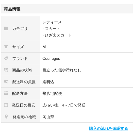
商品情報
商品のお問い合わせの回答を休止しております。＊各商品ページの商品詳
細等をご確認の上ご購入ください。
レディース
カテゴリ
›
スカート
★本商品は一点物です
›
ひざ丈スカート
他サイトや店舗にて販売している商品です。多少のお時間差にて欠品にな
ることもございます。予めご了承頂ますようお願い致します。
サイズ
M
こちらの商品はラクマ公式パートナーのベクトルによって出品されていま
ブランド
Courreges
す。
商品の状態
目立った傷や汚れなし
配送料の負担
送料込
配送方法
飛脚宅配便
発送日の目安
支払い後、4～7日で発送
発送元の地域
岡山県
購入の流れを確認する