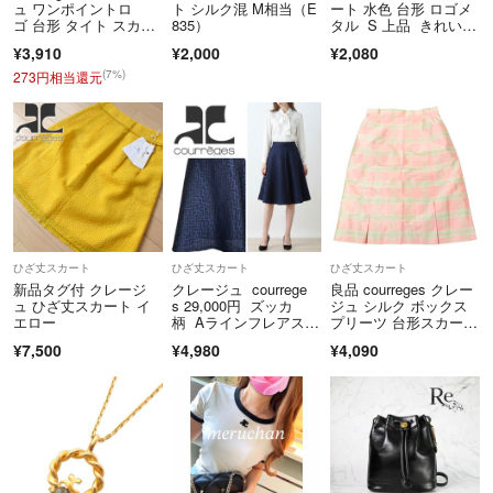
ュ ワンポイントロ
ト シルク混 M相当（E
ート 水色 台形 ロゴメ
返送ください。期限を過ぎた場合、初期不良等の場合でも対応いたしか
ゴ 台形 タイト スカー
835）
タル S 上品 きれい
ねます。 必ず商品を受け取られた際に状態の確認をお願いいたしま
ト 90s Y2K 古着 VINT
め 綿混
¥3,910
¥2,000
¥2,080
す。
AGE レディース サイ
ズ 36 LF75
(7%)
273円相当還元
クリーニングやアフターサービス代等の商品代金以上のご請求、不良品
の場合の一部返金での対応などはお受けできません。
Cランク以下の商品については、いかなる理由でもご返品をお断りさせ
ていただいております。
当アカウントはラクマ公式パートナーです。
◆特商法：
https://fril.jp/ts/official/law/vtr/
◆返品特約：
https://fril.jp/ts/official/law/vtr/#return_policy
ひざ丈スカート
ひざ丈スカート
ひざ丈スカート
◆適格請求書発行事業者登録番号：T4260002013524
新品タグ付 クレージ
クレージュ courrege
良品 courreges クレー
ュ ひざ丈スカート イ
s 29,000円 ズッカ
ジュ シルク ボックス
エロー
柄 Aラインフレアスカ
プリーツ 台形スカー
ート 濃紺 36 S ダー
ト ハーフ 膝丈 チェッ
¥7,500
¥4,980
¥4,090
クネイビー 七五三 入
ク 64-91 ピンク グリー
学式
ン レディース 古着 中
古 USED