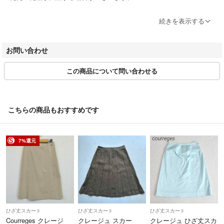
ブランドによってサイズ表記方法が様々です。必ず実寸サイズをご確認
続きを表示する
ください。
ベクトルの計測方法にのっとって計測しております。多少の誤差につき
お問い合わせ
ましてはご容赦ください。
この商品について問い合わせる
商品画像はできる限り現品を再現するよう心がけておりますが、ご利用
のモニターにより実物と異なる場合がございます。また、リサイクル品
ゆえに付属品が揃ってない場合がございます。
こちらの商品もおすすめです
ご入金確認後のご注文内容の変更、キャンセルはお受けしておりませ
ん。
商品状態は掲載前に十分な確認を行っておりますが、重大な見落としが
7%還元
ございました際はご返品を承ります。サイズが合わない、イメージが違
う、間違えた等お客様都合での返品はお受けしておりません。
・ご注文の商品と異なる商品が届いた場合
・商品状態が商品説明と著しく異なる場合
はご返品をお受けしております。
ひざ丈スカート
ひざ丈スカート
ひざ丈スカート
商品到着から5日以内にご連絡、返品受付後5日以内に当店に商品をご
Courreges クレージ
クレージュ スカー
クレージュ ひざ丈スカ