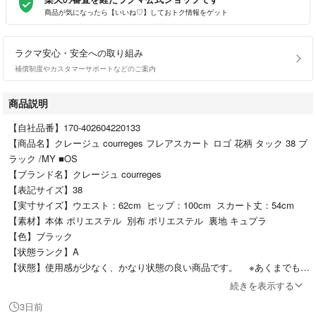
商品が気になったら【いいね♡】しておトク情報をゲット
ラクマ安心・安全への取り組み
補償制度やカスタマーサポートなどのご案内
商品説明
【自社品番】170-402604220133
【商品名】クレージュ courreges フレアスカート ロゴ 花柄 タック 38 ブ
ラック /MY ■OS
【ブランド名】クレージュ courreges
【表記サイズ】38
【実寸サイズ】ウエスト：62cm ヒップ：100cm スカート丈：54cm
【素材】本体 ポリエステル 別布 ポリエステル 裏地 キュプラ
【色】ブラック
【状態ランク】A
【状態】使用感が少なく、かなり状態の良い商品です。 ※あくまでも中
古品ですので掲載写真や記載内容をご確認いただき、ご理解の上ご購入く
続きを表示する
ださい。
3日前
【備考】・イトキン株式会社