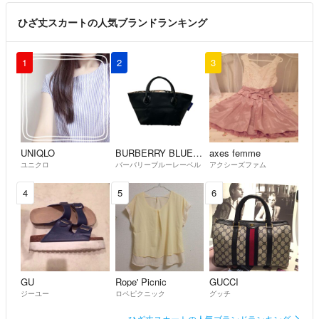
ひざ丈スカートの人気ブランドランキング
1
2
3
UNIQLO
BURBERRY BLUE LABEL
axes femme
ユニクロ
バーバリーブルーレーベル
アクシーズファム
4
5
6
GU
Rope' Picnic
GUCCI
ジーユー
ロペピクニック
グッチ
ひざ丈スカートの人気ブランドランキング