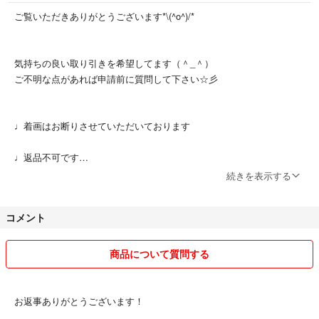
ご覧いただきありがとうございます*\(^o^)/*
気持ちの良い取り引きを希望してます（＾_＾）
ご不明な点があれば申請前に質問して下さい☆彡
♩着画はお断りさせていただいております
♩返品不可です
続きを表示する
♩ 仕事のため、基本的に日中は返信ができないことが多く、返信が遅
くなることをご了承ください
コメント
♩ 発送には4〜5日の時間をいただいており、梱包は簡易包装を基本と
しております
商品について質問する
♩非喫煙者、ペットなしです
お返事ありがとうございます！
♩発送事故による責任は一切負いかねますのでご了承ください