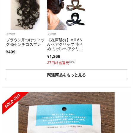
その他
その他
ブラウン系つけウィッ
【在庫処分】MILAN
グ45センチコスプレ
A ヘアクリップ 小さ
め リボンヘアクリッ
¥499
プ バンスクリッ
¥1,266
(3%)
37円相当還元
関連商品をもっと見る
SOLD OUT