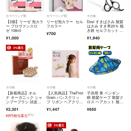
カラーリング剤
カラーリング剤
その他
【2個】リーゼ 泡カラ
リーゼ泡カラー セル
Dosi すきばさみ 散髪
ー プロヴァンスロ
フカラー
はさみ すき率20％ 梳
ゼ 108ml
き鋏 セルフカット セ
¥700
ニングシザー 前髪カ
¥1,000
¥1,940
ット ステンレス製 髪
切りハサミ
3%還元
その他
その他
その他
【新着商品】オル
【人気商品】TheFirst
子供用 青 ペンギン
ナ オーガニック シャ
Grain バンスクリッ
柄 散髪ケープ 散髪ク
ンプーブラシ 頭皮マ
プ リボン ヘアクリッ
ロス ヘアカット 散髪
ッサージ スカルプブ
プ し
用 カットクロス
¥2,301
¥1,447
¥650
ラ
(3%)
69円相当還元
3%還元