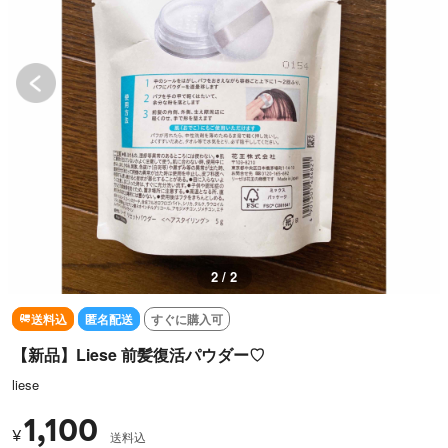
2 / 2
送料込
匿名配送
すぐに購入可
【新品】Liese 前髪復活パウダー♡
liese
1,100
¥
送料込