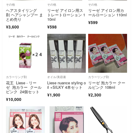
その他
その他
その他
ヘアスタイリング
リーゼ アイロン用ス
リーゼ アイロン用カ
剤 ヘアシャンプー ま
トレートローション 1
ールローション 110ml
とめ売り
10ml
¥599
¥3,600
¥598
カラーリング剤
オイル/美容液
カラーリング剤
花王 Liese - リー
Liese nuance styling o
リーゼ 泡カラー クー
ゼ 泡カラー クール
il +SILKY 4本セット
ルピンク 108ml
ピンク 24個セット
¥1,900
¥2,300
¥10,000