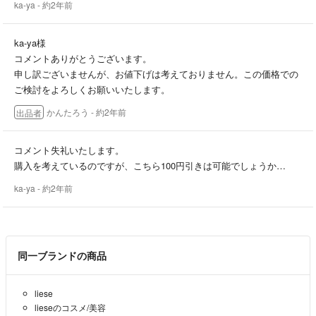
ka-ya
- 約2年前
♩他サイトにも出品しており、いきなり削除する場合もあります
ka-ya様
最後まで気持ち良く取り引きができるよう、
コメントありがとうございます。
精一杯頑張ります！よろしくお願いします♡
申し訳ございませんが、お値下げは考えておりません。この価格での
ご検討をよろしくお願いいたします。
かんたろう
- 約2年前
出品者
コメント失礼いたします。
購入を考えているのですが、こちら100円引きは可能でしょうか…
ka-ya
- 約2年前
同一ブランドの商品
liese
lieseのコスメ/美容