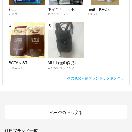
花王
ネイチャーラボ
merit（KAO）
カオウ
ネイチャーラボ
メリット
4
5
BOTANIST
MUJI (無印良品)
ボタニスト
ムジルシリョウヒン
その他の人気ブランドランキング
ページの上へ戻る
注目ブランド一覧